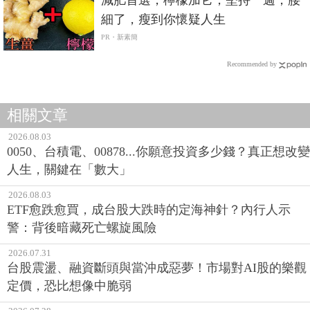
細了，瘦到你懷疑人生
PR・新素簡
Recommended by
相關文章
2026.08.03
0050、台積電、00878...你願意投資多少錢？真正想改變
人生，關鍵在「數大」
2026.08.03
ETF愈跌愈買，成台股大跌時的定海神針？內行人示
警：背後暗藏死亡螺旋風險
2026.07.31
台股震盪、融資斷頭與當沖成惡夢！市場對AI股的樂觀
定價，恐比想像中脆弱