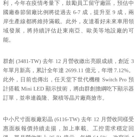
利，今年在疫情考量下，鼓勵員工留守廠區，預估中
國廠春節留廠比例將從過去 6-7 成，提升至 9 成，兩
岸生產線都將維持滿載。此外，友達看好未來車用領
域發展，將持續評估赴東南亞、歐美等地設廠的可
能。
群創 (3481-TW) 去年 12 月營收繳出亮眼成績，創近 3
年單月新高，累計全年達 2699.11 億元，年增 7.12%。
此外，日前也傳出，任天堂下世代機種 Switch Pro 預
計搭載 Mini LED 顯示技術，將由群創擔綱吃下顯示器
訂單，並串連義隆、聚積等晶片廠商搶市。
中小尺寸面板廠彩晶 (6116-TW) 去年 12 月營收同樣受
惠面板報價持續走揚，加上車載、工控需求穩定回