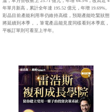
溫，單月營收衝上 25.71 億元，年增 64.5%，改寫近 4
年單月新高，累計全年達 195.52 億元，年增 19.69%。
彩晶目前產能利用率仍維持高檔，預期產能吃緊狀態
將延續到本季，，筆電產品能見度同樣看到本季底，
平板訂單則可看至上半年。