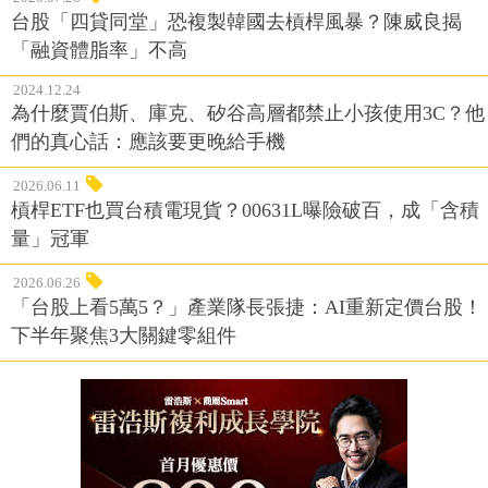
台股「四貸同堂」恐複製韓國去槓桿風暴？陳威良揭
「融資體脂率」不高
2024.12.24
為什麼賈伯斯、庫克、矽谷高層都禁止小孩使用3C？他
們的真心話：應該要更晚給手機
2026.06.11
槓桿ETF也買台積電現貨？00631L曝險破百，成「含積
量」冠軍
2026.06.26
「台股上看5萬5？」產業隊長張捷：AI重新定價台股！
下半年聚焦3大關鍵零組件