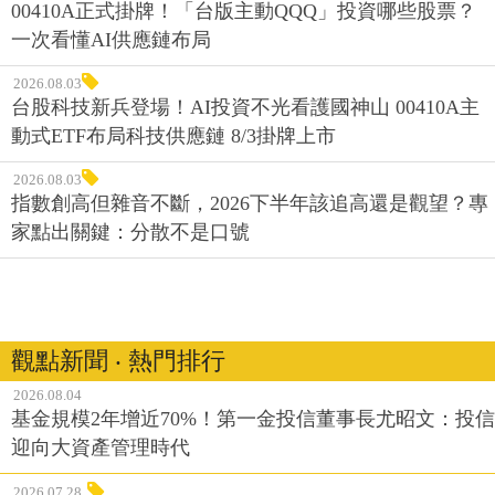
00410A正式掛牌！「台版主動QQQ」投資哪些股票？
一次看懂AI供應鏈布局
2026.08.03
台股科技新兵登場！AI投資不光看護國神山 00410A主
動式ETF布局科技供應鏈 8/3掛牌上市
2026.08.03
指數創高但雜音不斷，2026下半年該追高還是觀望？專
家點出關鍵：分散不是口號
觀點新聞 ‧ 熱門排行
2026.08.04
基金規模2年增近70%！第一金投信董事長尤昭文：投信
迎向大資產管理時代
2026.07.28