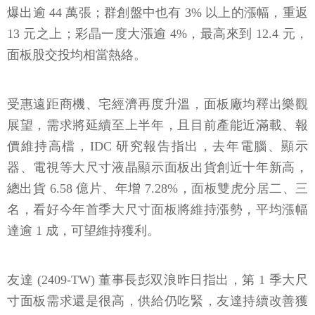
爆出逾 44 萬張；群創盤中也有 3% 以上的漲幅，重返
13 元之上；彩晶一度大漲逾 4%，最高來到 12.4 元，
面板股交投均相當熱絡。
受惠遠距商機、宅經濟再度升溫，面板廠均釋出樂觀
展望，需求將延續至上半年，且目前產能近滿載、報
價維持高檔，IDC 研究報告指出，去年電腦、顯示
器、電視等大尺寸液晶顯示面板出貨創近十年新高，
總出貨 6.58 億片、年增 7.28%，面板雙虎分居二、三
名，看好今年首季大尺寸面板將維持漲勢，平均漲幅
達逾 1 成，可望維持獲利。
友達 (2409-TW) 董事長彭双浪昨日指出，第 1 季大尺
寸面板需求還是很高，供給仍吃緊，友達持續改善獲