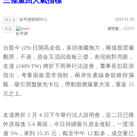
三傑重回人氣指標
2021.01.29
鉅亨網新聞中心
撰文者
瀏覽數：
13375
來源
鉅亨網
台股今 (29) 日開高走低，多頭後繼無力，權值股普遍
翻黑，不過，資金又流回面板三傑，表現相對亮眼，
友達 (2409-TW) 將於下周舉行法說會，董事長彭双浪
指出，考量面板需求強勁，兩岸生產線春節維持滿
載，吸引買盤搶先卡位，帶動股價爆量大漲，重返 15
元之上。
友達將於 2 月 4 日下午舉行法人說明會，近二日已獲
外資敲進 5.4 萬張，今日持續吸引資金進駐，一度漲
逾 5%，來到 15.35 元，截至中午 12 點多，成交量已