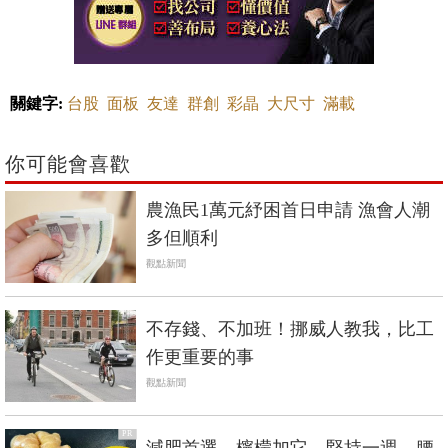
關鍵字:
台股
面板
友達
群創
彩晶
大尺寸
滿載
你可能會喜歡
農漁民1萬元紓困首日申請 漁會人潮
多但順利
觀點新聞
不存錢、不加班！挪威人教我，比工
作更重要的事
觀點新聞
PR
減肥首選，檸檬加它，堅持一週，腰