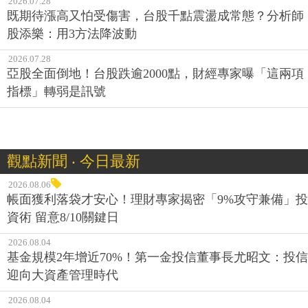
2026.07.28
既期待漲高又怕受傷害，台股千點震盪成常態？分析師
股添樂：用3方法降波動
2026.07.28
亞股全面倒地！台股跌逾2000點，財經專家曝「這兩項
指標」轉弱是訊號
觀點新聞 ‧ 今日最新
2026.08.06
帳面獲利落袋才安心！理財專家揭密「9%攻守兼備」投
資術 留意8/10關鍵日
2026.08.04
基金規模2年增近70%！第一金投信董事長尤昭文：投信
迎向大資產管理時代
2026.08.04