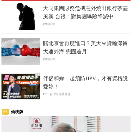
大同集團財務危機意外燒出銀行茶壺
風暴 台銀：對集團曝險降減中
觀點新聞
賭北京會再度進口？美大豆貨輪滯留
大連外海 兜圈逾月
觀點新聞
PR
伴侶和妳一起預防HPV，才有資格說
愛妳！
PR・台灣癌症基金會
仙桃牌
PR