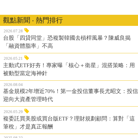
觀點新聞 ‧ 熱門排行
2026.07.28
台股「四貸同堂」恐複製韓國去槓桿風暴？陳威良揭
「融資體脂率」不高
2026.05.21
主動式ETF好夯！專家曝「核心＋衛星」混搭策略：用
被動型當定海神針
2026.08.04
基金規模2年增近70%！第一金投信董事長尤昭文：投信
迎向大資產管理時代
2026.05.29
複委託買美股或買台版ETF？理財規劃顧問：算對「這
筆稅」才是真正報酬
2025.08.22