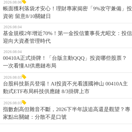
2026.08.06
帳面獲利落袋才安心！理財專家揭密「9%攻守兼備」投
資術 留意8/10關鍵日
2026.08.04
基金規模2年增近70%！第一金投信董事長尤昭文：投信
迎向大資產管理時代
2026.08.04
00410A正式掛牌！「台版主動QQQ」投資哪些股票？
一次看懂AI供應鏈布局
2026.08.03
台股科技新兵登場！AI投資不光看護國神山 00410A主
動式ETF布局科技供應鏈 8/3掛牌上市
2026.08.03
指數創高但雜音不斷，2026下半年該追高還是觀望？專
家點出關鍵：分散不是口號