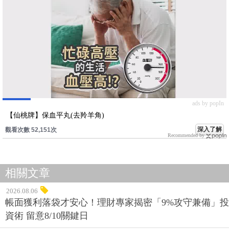
ads by popIn
【仙桃牌】保血平丸(去羚羊角)
深入了解
觀看次數 52,151次
Recommended by
相關文章
2026.08.06
帳面獲利落袋才安心！理財專家揭密「9%攻守兼備」投
資術 留意8/10關鍵日