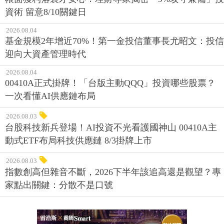
資術 留意8/10關鍵日
2026.08.04
基金規模2年增近70%！第一金投信董事長尤昭文：投信
迎向大資產管理時代
2026.08.04
00410A正式掛牌！「台版主動QQQ」投資哪些股票？
一次看懂AI供應鏈布局
2026.08.03
台股科技新兵登場！AI投資不光看護國神山 00410A主
動式ETF布局科技供應鏈 8/3掛牌上市
2026.08.03
指數創高但雜音不斷，2026下半年該追高還是觀望？專
家點出關鍵：分散不是口號