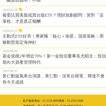
「融資體脂率」不高
2026.05.29
複委託買美股或買台版ETF？理財規劃顧問：算對「這
筆稅」才是真正報酬
2026.05.21
主動式ETF好夯！專家曝「核心＋衛星」混搭策略：用
被動型當定海神針
2026.08.04
基金規模2年增近70%！第一金投信董事長尤昭文：投信
迎向大資產管理時代
2025.08.22
黃仁勳旋風來台演講，黃仁勳：沒有台積電，輝達不會
有今天成就
客戶服務專線：02-2510-8888傳真：02-2503-6989
服務時間：週一至週五09:00~18:00 (例假日除外)