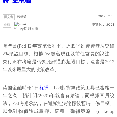
將"更積極"
2019.12.03
郭妍希
撰文者
瀏覽數：
19221
來源
MoneyDJ 理財網
聯準會(Fed)長年實施低利率、通膨率卻遲遲無法突破
2%預設目標。根據Fed數名現任及前任官員的說法，
央行正在考慮是否要允許通膨超過目標，這會是2012
年以來最重大的政策改革。
英國金融時報1日
報導
，Fed對貨幣政策工具已審核一
年之久，預計明(2020)年就會有結論，而根據官員說
法，Fed考慮承諾，在通膨無法達標後暫時上修目標、
以免對物價造成壓抑。這種「彌補策略」(make-up