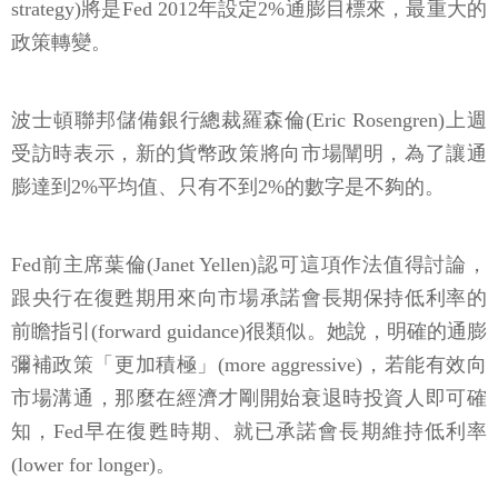
strategy)將是Fed 2012年設定2%通膨目標來，最重大的
政策轉變。
波士頓聯邦儲備銀行總裁羅森倫(Eric Rosengren)上週
受訪時表示，新的貨幣政策將向市場闡明，為了讓通
膨達到2%平均值、只有不到2%的數字是不夠的。
Fed前主席葉倫(Janet Yellen)認可這項作法值得討論，
跟央行在復甦期用來向市場承諾會長期保持低利率的
前瞻指引(forward guidance)很類似。她說，明確的通膨
彌補政策「更加積極」(more aggressive)，若能有效向
市場溝通，那麼在經濟才剛開始衰退時投資人即可確
知，Fed早在復甦時期、就已承諾會長期維持低利率
(lower for longer)。