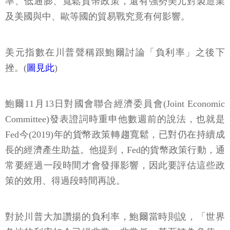
率、低通膨、寬鬆貨幣政策，還有強勢美元對製造業
及美國與中、歐等國的貿易戰究竟有何影響。
美元指數在川普聲稱跟鮑爾討論「負利率」之後下
挫。(
圖見此
)
鮑爾11月13日對國會聯合經濟委員會(Joint Economic
Committee)發表證詞時重申他數週前的說法，也就是
Fed今(2019)年的貨幣政策轉趨寬鬆，已對仍在持續成
長的經濟產生助益。他提到，Fed的貨幣政策行動，通
常要經過一段時間才會發揮影響，因此要評估這些政
策的效用、得過段時間再說。
對於川普大加讚揚的負利率，鮑爾當時則說，「世界