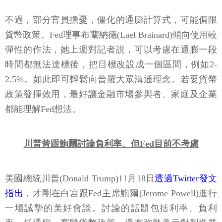
不過，部分官員擔憂，僵化的通膨計算式，可能侷限
貨幣政策。Fed理事布蘭納德(Lael Brainard)傾向使用較
彈性的作法，她上週對記者說，可以考慮在通膨一段
時間都無法達標後，把目標改設成一個區間，例如2-
2.5%。如此即可輕鬆向普羅大眾溝通理念。若要貨幣
政策發揮效用，最好讓金融市場參與者、家庭及企業
都能理解Fed想法。
川普曾跟鮑爾討論負利率、但Fed目前不考慮
美國總統川普(Donald Trump)11月18日
透過Twitter發文
指出
，才剛在白宮跟Fed主席鮑爾(Jerome Powell)進行
一場誠摯的美好會談。討論的話題包括利率、負利