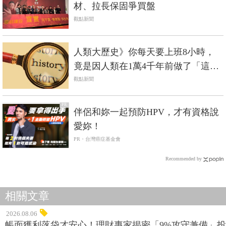
材、拉長保固爭買盤
觀點新聞
人類大歷史》你每天要上班8小時，
竟是因人類在1萬4千年前做了「這件
事」...
觀點新聞
PR
伴侶和妳一起預防HPV，才有資格說
愛妳！
PR・台灣癌症基金會
Recommended by
相關文章
2026.08.06
帳面獲利落袋才安心！理財專家揭密「9%攻守兼備」投