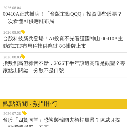
2026.08.04
00410A正式掛牌！「台版主動QQQ」投資哪些股票？
一次看懂AI供應鏈布局
2026.08.03
台股科技新兵登場！AI投資不光看護國神山 00410A主
動式ETF布局科技供應鏈 8/3掛牌上市
2026.08.03
指數創高但雜音不斷，2026下半年該追高還是觀望？專
家點出關鍵：分散不是口號
觀點新聞 ‧ 熱門排行
2026.07.28
台股「四貸同堂」恐複製韓國去槓桿風暴？陳威良揭