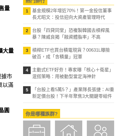
熱門排行
售量
基金規模2年增近70%！第一金投信董事
1
長尤昭文：投信迎向大資產管理時代
台股「四貸同堂」恐複製韓國去槓桿風
2
暴？陳威良揭「融資體脂率」不高
槓桿ETF也買台積電現貨？00631L曝險
擴大量
3
破百，成「含積量」冠軍
主動式ETF好夯！專家曝「核心＋衛星」
4
根據市
混搭策略：用被動型當定海神針
資以滿
「台股上看5萬5？」產業隊長張捷：AI重
5
新定價台股！下半年聚焦3大關鍵零組件
晶圓
你是哪種族群?