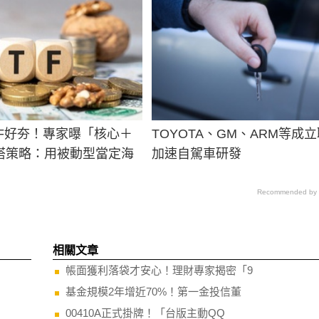
TF好夯！專家曝「核心＋
TOYOTA、GM、ARM等成
搭策略：用被動型當定海
加速自駕車研發
Recommended by
相關文章
帳面獲利落袋才安心！理財專家揭密「9
基金規模2年增近70%！第一金投信董
00410A正式掛牌！「台版主動QQ