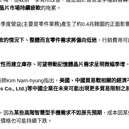
下降、但較前一季有所改善，這是由於智慧型手機銷售轉
晶片市場持續疲軟
的拖累。
度營益(主要是零件業務)產生了約0.4兆韓圜的正面影
軟的情況下、整體而言零件需求將偏向低迷
，行銷費用可
定性而建立庫存、可望帶動記憶體晶片需求呈現微幅季增
師Kim Nam-hyung指出，
美國、中國貿易戰相關的經濟
gies Co., Ltd.)等中國企業在未來可能出現更多貿易限制
，因為
某些高階智慧型手機需求不如原先預期
、成本因某
板價格也可能持續下跌。