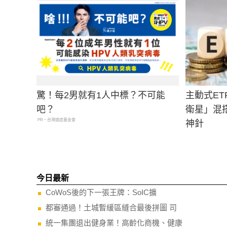
驚！每2男就有1人中標？不可能
主動式E
吧？
衛星」混
PR・台灣癌症基金會
神針
今日最新
CoWoS後的下一張王牌：SoIC擴
都審通過！土城暫緩區縫合最後拼圖 司
統一集團退出健身業！高齡化商機、健康