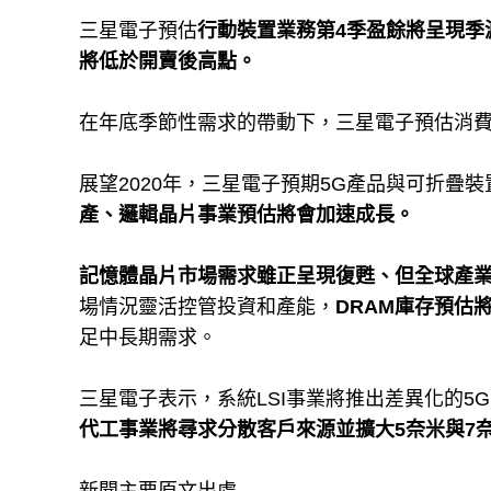
三星電子預估
行動裝置業務第4季盈餘將呈現季
將低於開賣後高點。
在年底季節性需求的帶動下，三星電子預估消
展望2020年，三星電子預期5G產品與可折疊
產、邏輯晶片事業預估將會加速成長。
記憶體晶片市場需求雖正呈現復甦、但全球產
場情況靈活控管投資和產能，
DRAM庫存預估將
足中長期需求。
三星電子表示，系統LSI事業將推出差異化的5
代工事業將尋求分散客戶來源並擴大5奈米與7奈