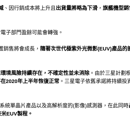
減
、因行銷成本將上升且
出貨量將略為下滑
，
旗艦機型銷
費電子部門盈餘可能會轉強。
裝置銷售將會成長，
隨著次世代極紫外光微影(EUV)產品的
業環境風險持續存在，不確定性並未消除
。由於三星計劃
在2020年上半年恢復正常
。三星電子依舊承諾將持續投
G系統單晶片產品以及高解析度的(影像)感測器，在此同時
米EUV製程。