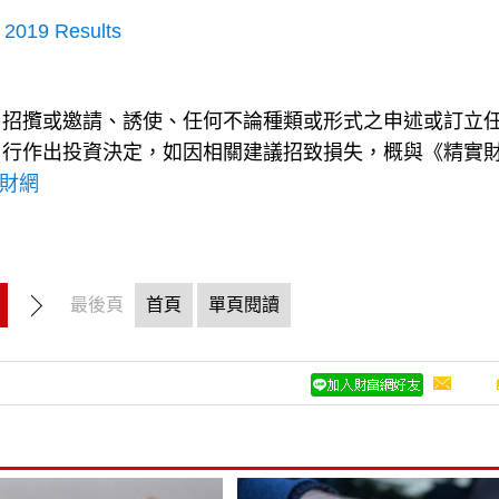
 2019 Results
、招攬或邀請、誘使、任何不論種類或形式之申述或訂立
自行作出投資決定，如因相關建議招致損失，概與《精實
理財網
最後頁
首頁
單頁閱讀