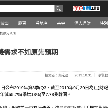
富故事
股票
房地產
基金
個人理財
特別
如原先預期
機需求不如原先預期
撰文者：賴宏昌
2019.10.31
瀏覽數
)10月31日公布2019年第3季(Q3，截至2019年9月30日為止)財
年減55.7%(季增18%)至7.78兆韓圜。