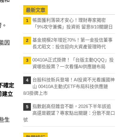
強和
最新文章
帳面獲利落袋才安心！理財專家揭密
1
響。
「9%攻守兼備」投資術 留意8/10關鍵日
基金規模2年增近70%！第一金投信董事
2
能因
長尤昭文：投信迎向大資產管理時代
00410A正式掛牌！「台版主動QQQ」投
3
資哪些股票？一次看懂AI供應鏈布局
。
台股科技新兵登場！AI投資不光看護國神
4
不確定
山 00410A主動式ETF布局科技供應鏈
8/3掛牌上市
之前建立
指數創高但雜音不斷，2026下半年該追
5
高還是觀望？專家點出關鍵：分散不是口
些生
號