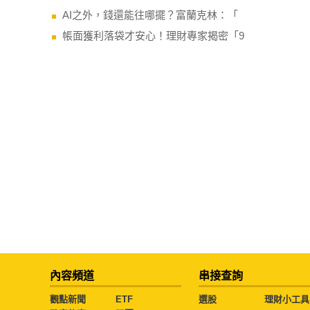
AI之外，錢還能往哪擺？富蘭克林：「
帳面獲利落袋才安心！理財專家揭密「9
內容頻道
串接查詢
觀點新聞
ETF
選股
理財小工具