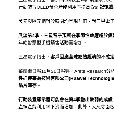
三星電子指出，第3季利潤較去年同期呈現大幅
行動裝置OLED螢幕產能利用率提高受到
記憶體
美元與歐元相對於韓圜均呈現升值、對三星電子季
展望第4季，三星電子預期
在季節性效應趨於疲
年底智慧型手機銷售活動而增加。
三星電子指出，
客戶因應全球總體經濟的不確
華爾街日報10月31日報導，Arete Research分析
性迫使華為技術有限公司(Huawei Technolo
晶片庫存
。
行動裝置顯示器可能會在第4季繳出較弱的成績
產線產能利用率下滑而增加。此外，大尺寸面