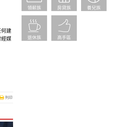
領薪族
房貸族
養兒族
任何建
退休族
高手區
財經媒
列印