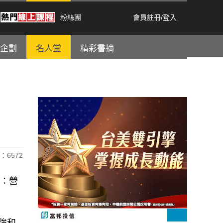
粉絲團
會員註冊
/
登入
企劃
名人堂
精彩書摘
：6572
報：營