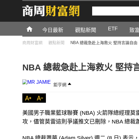
ETF
今日最新
觀點新聞
致
商周財富網
觀點新聞
NBA 總裁急赴上海救火 堅持言論自由
NBA 總裁急赴上海救火 堅持
鉅亨網
美國男子職業籃球聯賽 (NBA) 火箭隊總經理莫雷 
攻，儘管莫雷這則爭議推文已刪除，NBA 總裁蕭華 
NBA 總裁蕭華 (Adam Silver) 週二 (