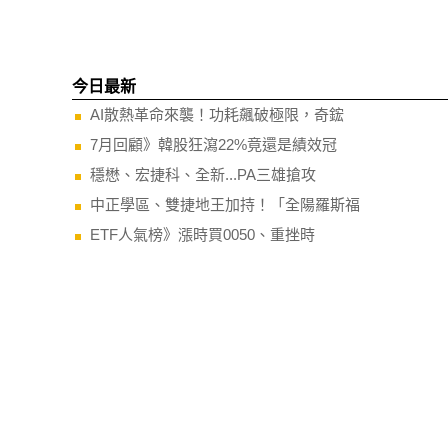
今日最新
AI散熱革命來襲！功耗飆破極限，奇鋐
7月回顧》韓股狂瀉22%竟還是績效冠
穩懋、宏捷科、全新...PA三雄搶攻
中正學區、雙捷地王加持！「全陽羅斯福
ETF人氣榜》漲時買0050、重挫時