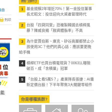
熱門排行
基金規模2年增近70%！第一金投信董事
1
自由
長尤昭文：投信迎向大資產管理時代
列印
台股「四貸同堂」恐複製韓國去槓桿風
2
暴？陳威良揭「融資體脂率」不高
為什麼賈伯斯、庫克、矽谷高層都禁止小
3
孩使用3C？他們的真心話：應該要更晚
給手機
槓桿ETF也買台積電現貨？00631L曝險
4
破百，成「含積量」冠軍
「台股上看5萬5？」產業隊長張捷：AI重
5
新定價台股！下半年聚焦3大關鍵零組件
可能
你是哪種族群?