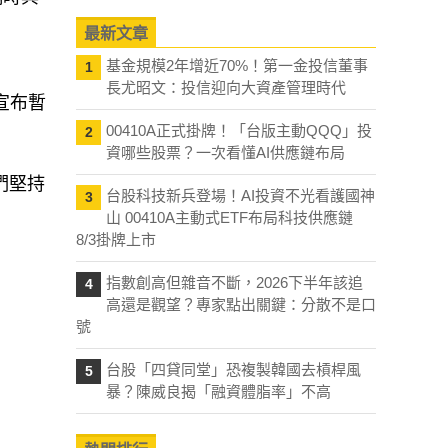
最新文章
基金規模2年增近70%！第一金投信董事
1
長尤昭文：投信迎向大資產管理時代
宣布暫
00410A正式掛牌！「台版主動QQQ」投
2
資哪些股票？一次看懂AI供應鏈布局
們堅持
台股科技新兵登場！AI投資不光看護國神
3
山 00410A主動式ETF布局科技供應鏈
8/3掛牌上市
指數創高但雜音不斷，2026下半年該追
4
高還是觀望？專家點出關鍵：分散不是口
號
台股「四貸同堂」恐複製韓國去槓桿風
5
暴？陳威良揭「融資體脂率」不高