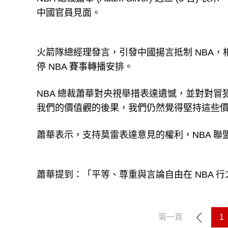
中國官員見面。
火箭隊總經理發言，引發中國揚言抵制 NBA
停 NBA 賽事轉播安排。
NBA 總裁蕭華對央視舉措表達遺憾，並對對
我們的價值觀的後果，我們仍然覺得堅持這些
蕭華表示，支持莫雷表達意見的權利，NBA 聯
蕭華提到：「平等、尊重與言論自由在 NBA 
第一頁
1