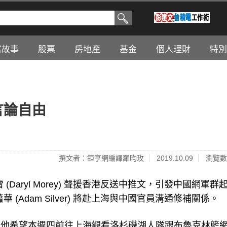
富故事
股票
房地產
基金
個人理財
特別
言論自由
撰文者：鉅亨網編譯羅昀玫
2019.10.09
瀏覽數
(Daryl Morey) 聲援香港反送中推文，引發中國網軍群
(Adam Silver) 將赴上海與中國官員溝通修補關係。
8 日) 表示，他希望本週四前往上海觀看洛杉磯湖人隊跟布魯克林籃