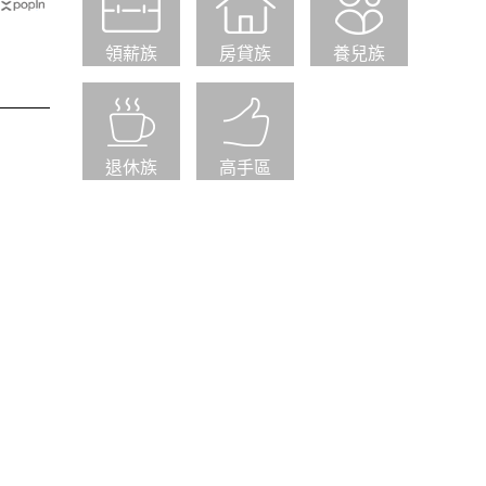
領薪族
房貸族
養兒族
退休族
高手區