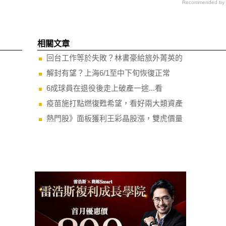
Recommended by
相關文章
回台工作等於失敗？林書豪給旅外菁英的
解封有望？上海6/1至中下旬恢復正常
6成球員在退役後走上破產一途...看
疫苗施打點燃復甦希望，看好兩大類資產
熱門股》面板獲利王彩晶股漲，雙虎價量