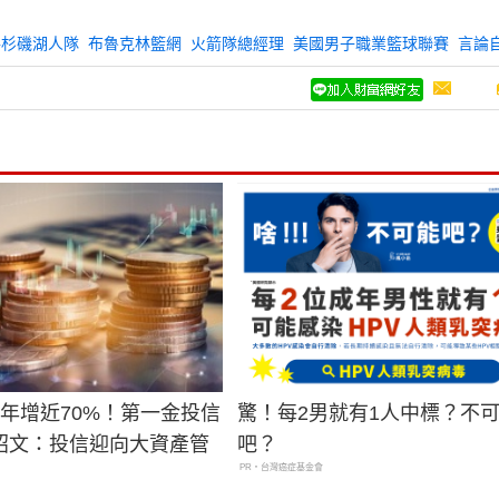
洛杉磯湖人隊
布魯克林籃網
火箭隊總經理
美國男子職業籃球聯賽
言論
2年增近70%！第一金投信
驚！每2男就有1人中標？不
昭文：投信迎向大資產管
吧？
PR・台灣癌症基金會