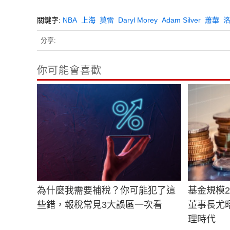
關鍵字:
NBA
上海
莫雷
Daryl Morey
Adam Silver
蕭華
分享:
你可能會喜歡
為什麼我需要補稅？你可能犯了這
基金規模
些錯，報稅常見3大誤區一次看
董事長尤
理時代