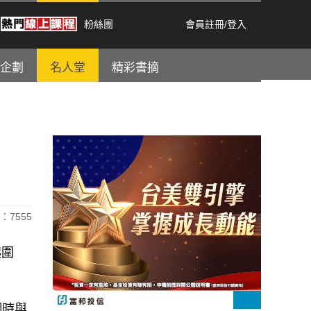
粉絲團
會員註冊
/
登入
企劃
名人堂
精彩書摘
：7555
起圍
網時與