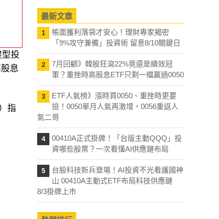
最新文章
帳面獲利落袋才安心！理財專家揭密
1
「9%攻守兼備」投資術 留意8/10關鍵日
健型投
7月回顧》韓股狂瀉22%竟還是績效冠
2
高股息
軍？重挫時高股息ETF只剩一檔贏過0050
ETF人氣榜》漲時買0050、重挫時更要
3
撿！0050單月人氣再激增，0056重返人
0）指
氣二哥
00410A正式掛牌！「台版主動QQQ」投
4
資哪些股票？一次看懂AI供應鏈布局
台股科技新兵登場！AI投資不光看護國神
5
山 00410A主動式ETF布局科技供應鏈
8/3掛牌上市