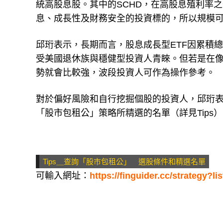
統高股息股。其中的SCHD，在高股息殖利率
息、成長性及財務安全的投資標的，所以規模
邱珩表示，長期而言，股息成長型ETF因累積
受美國退休族與穩健型投資人青睞。但若是在像2
勢就會比較強，波段投資人可作為操作參考。
對於偏好風險和自行挖掘個股的投資人，邱珩表示
「股市包租公」策略所精選的名單（詳見Tips
Tips＿查詢「股市包租公」 選股條件和精選名單
可輸入網址：
https://finguider.cc/strategy?li