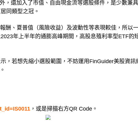
之外，還加入了市值、自由現金流等選股條件，是少數兼
可居同類型之冠。
總報酬、夏普值（風險收益）及波動性等表現較佳，所以
023年上半年的通膨高峰期間，高股息殖利率型ETF的
，若想先縮小選股範圍，不妨運用FinGuider美股資訊
）。
st_id=IS0011
，或是掃描右方QR Code。