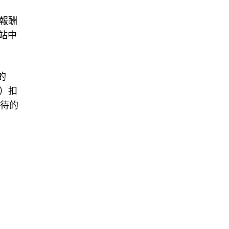
報酬
網站中
的
）扣
期待的