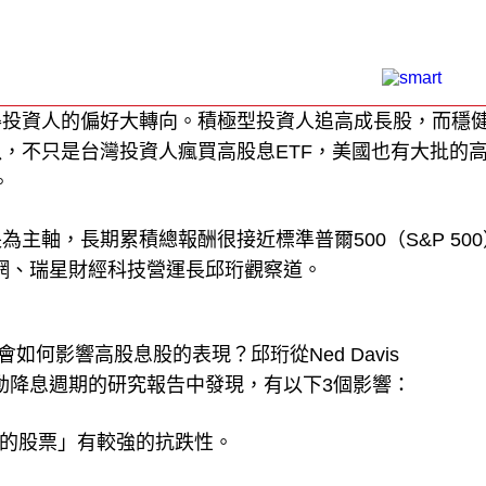
得投資人的偏好大轉向。積極型投資人追高成長股，而穩
，不只是台灣投資人瘋買高股息ETF，美國也有大批的
。
主軸，長期累積總報酬很接近標準普爾500（S&P 50
資訊網、瑞星財經科技營運長邱珩觀察道。
如何影響高股息股的表現？邱珩從Ned Davis
d歷次啟動降息週期的研究報告中發現，有以下3個影響：
息的股票」有較強的抗跌性。