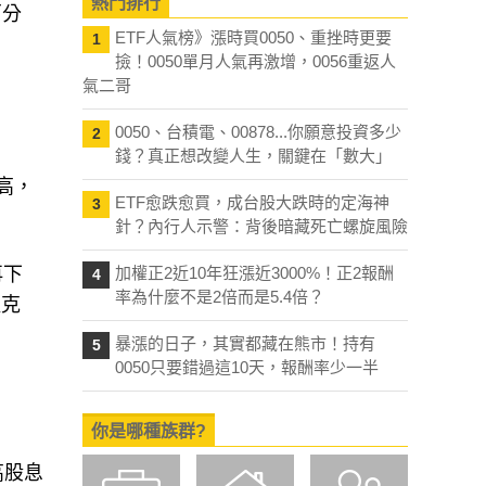
熱門排行
百分
ETF人氣榜》漲時買0050、重挫時更要
1
撿！0050單月人氣再激增，0056重返人
氣二哥
0050、台積電、00878...你願意投資多少
2
錢？真正想改變人生，關鍵在「數大」
高，
ETF愈跌愈買，成台股大跌時的定海神
3
針？內行人示警：背後暗藏死亡螺旋風險
再下
加權正2近10年狂漲近3000%！正2報酬
4
率為什麼不是2倍而是5.4倍？
提克
暴漲的日子，其實都藏在熊市！持有
5
0050只要錯過這10天，報酬率少一半
你是哪種族群?
高股息