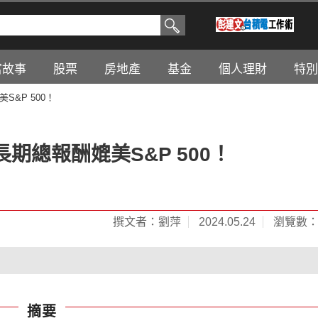
富故事
股票
房地產
基金
個人理財
特別
&P 500！
總報酬媲美S&P 500！
撰文者：劉萍
2024.05.24
瀏覽數：2
摘要