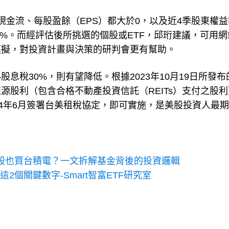
現金流、每股盈餘（EPS）都大於0，以及近4季股東權益
50%。而經評估後所挑選的個股或ETF，邱珩建議，可用
模擬，對投資計畫與決策的研判會更有幫助。
息稅30%，則有望降低。根據2023年10月19日所發布
源股利（包含合格不動產投資信託（REITs）支付之股利
024年6月簽署台美租稅協定，即可實施，是美股投資人最
股也買台積電？一文拆解基金背後的投資邏輯
個關鍵數字-Smart智富ETF研究室