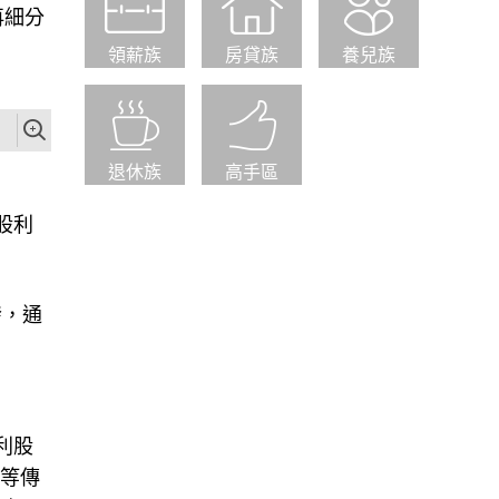
再細分
領薪族
房貸族
養兒族
退休族
高手區
股利
發，通
利股
行等傳