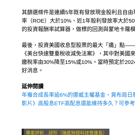
其篩選條件是連續5年既有發放現金股利且自由
率（ROE）大於10%、近1年股利發放率大於
的投資報酬率試算器，做標的回測與蒙地卡羅
最後，投資美國收息型股票的最大「痛」點——股
《美台快速雙重稅收減免法案》，其中對美國來
繳稅率由30%降至15%或10%。當時預定於2
好消息。
延伸閱讀
年複合成長率逾6%的挪威主權基金，竟布局日
影片》高股息ETF高配息還能維持多久？可參考這2
專家評析＿邱珩（瑞星財經科技營運長）