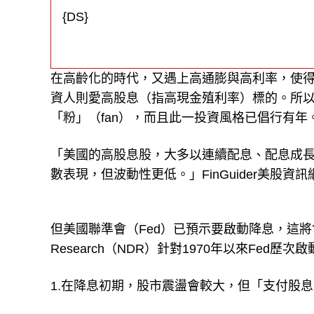
{DS}
在高齡化的時代，又遇上高通膨與高利率，使
資人則愛高股息（指高現金殖利率）標的。所以
「粉」（fan），而且此一投資風格已倡行有年
「美國的高股息股，大多以連續配息、配息成長為
數表現，但波動性更低。」FinGuider美股
但美國聯準會（Fed）已預示要啟動降息，這將會
Research（NDR）針對1970年以來Fe
1.在降息初期，股市震盪會較大，但「支付股