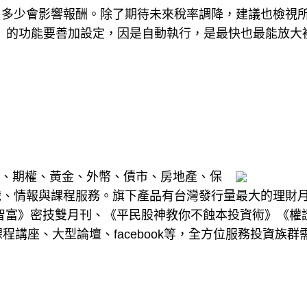
，多少會影響報酬。除了期待未來稅率調降，建議也檢視
P）的功能要善加設定，因是自動執行，是最快也最能放大
基金、期權、黃金、外幣、債市、房地產、保
識、情報與課程服務。旗下產品有台灣發行量最大的理財
art智富》密技雙月刊、《平民股神教你不蝕本投資術》《權
程講座、大型論壇、facebook等，全方位服務投資族群