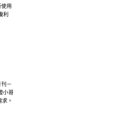
所使用
複利
月刊－
證小哥
需求。