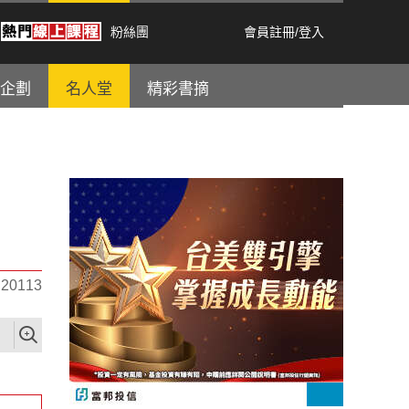
粉絲團
會員註冊
/
登入
企劃
名人堂
精彩書摘
0113