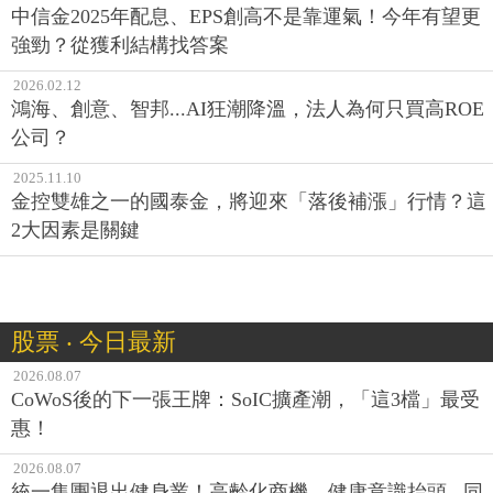
中信金2025年配息、EPS創高不是靠運氣！今年有望更
強勁？從獲利結構找答案
2026.02.12
鴻海、創意、智邦...AI狂潮降溫，法人為何只買高ROE
公司？
2025.11.10
金控雙雄之一的國泰金，將迎來「落後補漲」行情？這
2大因素是關鍵
股票 ‧ 今日最新
2026.08.07
CoWoS後的下一張王牌：SoIC擴產潮，「這3檔」最受
惠！
2026.08.07
統一集團退出健身業！高齡化商機、健康意識抬頭...同