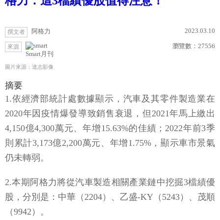
格力：這3檔績優股值得注意！
2023.03.10
阿格力
撰文者
瀏覽數：
27556
來源
Smart月刊
圖片來源：達志影像
摘要
1.依經濟部統計處數據顯示，汽車及其零件製造業在
2020年因疫情爆發導致銷售衰退，但2021年馬上繳出
4,150億4,300萬元、年增15.63%的佳績；2022年前3季
則累計3,173億2,200萬元、年增1.75%，顯示車市景氣
仍未轉弱。
2.本期阿格力將從汽車製造相關產業鏈中挖掘3檔績優
股，分別是：中華（2204）、乙盛-KY（5243）、茂順
（9942）。