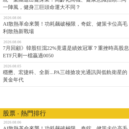
一陣風，健身三巨頭命運大不同？
2026.08.06
AI散熱革命來襲！功耗飆破極限，奇鋐、健策卡位高毛
利散熱新戰場
2026.08.06
7月回顧》韓股狂瀉22%竟還是績效冠軍？重挫時高股息
ETF只剩一檔贏過0050
2026.08.05
穩懋、宏捷科、全新...PA三雄搶攻光通訊與低軌衛星的
黃金年代
股票 ‧ 熱門排行
2026.08.06
AI散熱革命來襲！功耗飆破極限，奇鋐、健策卡位高毛