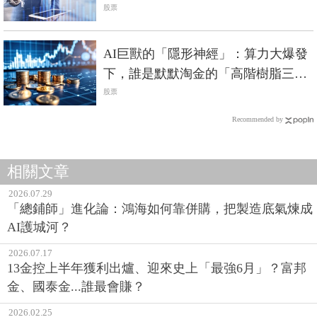
股票
AI巨獸的「隱形神經」：算力大爆發
下，誰是默默淘金的「高階樹脂三
雄」？
股票
Recommended by
相關文章
2026.07.29
「總鋪師」進化論：鴻海如何靠併購，把製造底氣煉成
AI護城河？
2026.07.17
13金控上半年獲利出爐、迎來史上「最強6月」？富邦
金、國泰金...誰最會賺？
2026.02.25