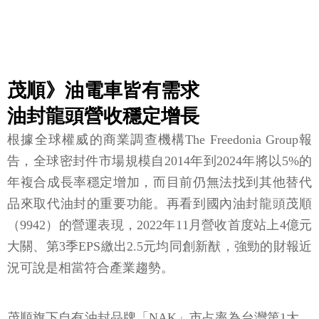
茂順》油電車皆有需求
油封龍頭營收穩定增長
根據全球權威的商業調查機構The Freedonia Group報
告，全球密封件市場規模自2014年到2024年將以5%的
年複合成長率穩定增加，而目前仍無法找到其他替代
品來取代油封的重要功能。再看到國內油封龍頭茂順
（9942）的營運表現，2022年11月營收首度站上4億元
大關、第3季EPS繳出2.5元均同創新猷，強勁的財報近
況可說是相當符合產業趨勢。
茂順旗下自有油封品牌「NAK」市占率為台灣第1大、