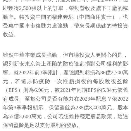
即獲得2,500張以上的訂單，帶動營收及旗下工廠的稼
動率。轉投資中國的福建奔馳（中國商用賓士），也
受惠中國車市復甦力道強勁，帶來長期穩健的轉投資
收益。
雖然中華本業成長強勁，但市場投資人更關心的是，
認列新安東京海上產險的防疫險虧損對公司獲利的影
響。就2022年前3季累計，產險認列虧損為86億2,700萬
元，若還原防疫險一次性虧損後的每股稅後盈餘
（EPS）則為6.96元，較2021年同期EPS的5.34元依舊
有成長。至於公司是否有能力在2023年配息？依2022
年第3季季報顯示，保留盈餘為235億8,400萬元、股本
為55億3,600萬元，公司若想維持穩定股息政策，透過
保留盈餘是足以支付股利的發放。