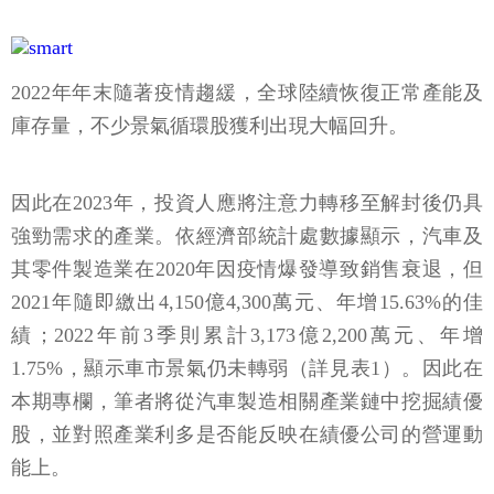
2022年年末隨著疫情趨緩，全球陸續恢復正常產能及
庫存量，不少景氣循環股獲利出現大幅回升。
因此在2023年，投資人應將注意力轉移至解封後仍具
強勁需求的產業。依經濟部統計處數據顯示，汽車及
其零件製造業在2020年因疫情爆發導致銷售衰退，但
2021年隨即繳出4,150億4,300萬元、年增15.63%的佳
績；2022年前3季則累計3,173億2,200萬元、年增
1.75%，顯示車市景氣仍未轉弱（詳見表1）。因此在
本期專欄，筆者將從汽車製造相關產業鏈中挖掘績優
股，並對照產業利多是否能反映在績優公司的營運動
能上。