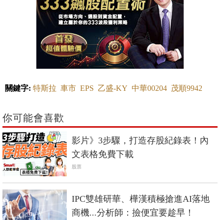
關鍵字:
特斯拉
車市
EPS
乙盛-KY
中華00204
茂順9942
你可能會喜歡
影片》3步驟，打造存股紀錄表！內
文表格免費下載
股票
IPC雙雄研華、樺漢積極搶進AI落地
商機...分析師：撿便宜要趁早！