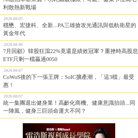
利散熱新戰場
2026.08.05
穩懋、宏捷科、全新...PA三雄搶攻光通訊與低軌衛星的
黃金年代
2026.08.06
7月回顧》韓股狂瀉22%竟還是績效冠軍？重挫時高股息
ETF只剩一檔贏過0050
2026.08.07
CoWoS後的下一張王牌：SoIC擴產潮，「這3檔」最受
惠！
2026.08.07
統一集團退出健身業！高齡化商機、健康意識抬頭...同
一陣風，健身三巨頭命運大不同？