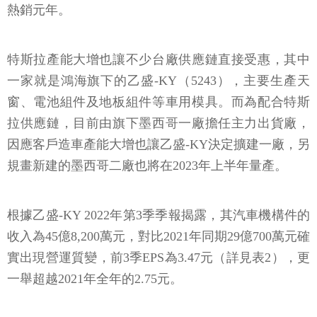
熱銷元年。
特斯拉產能大增也讓不少台廠供應鏈直接受惠，其中
一家就是鴻海旗下的乙盛-KY（5243），主要生產天
窗、電池組件及地板組件等車用模具。而為配合特斯
拉供應鏈，目前由旗下墨西哥一廠擔任主力出貨廠，
因應客戶造車產能大增也讓乙盛-KY決定擴建一廠，另
規畫新建的墨西哥二廠也將在2023年上半年量產。
根據乙盛-KY 2022年第3季季報揭露，其汽車機構件的
收入為45億8,200萬元，對比2021年同期29億700萬元確
實出現營運質變，前3季EPS為3.47元（詳見表2），更
一舉超越2021年全年的2.75元。