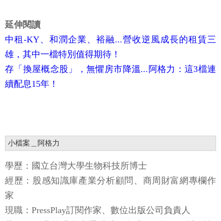
延伸閱讀
中租-KY、和潤企業、裕融...營收逆風成長的租賃三
雄，其中一檔特別值得期待！
存「換屋概念股」，無懼房市降溫...阿格力：這3檔連
續配息15年！
小檔案＿阿格力
學歷：國立台灣大學生物科技所博士
經歷：股感知識庫產業分析顧問、商周財富網專欄作
家
現職：PressPlay訂閱作家、數位出版公司負責人