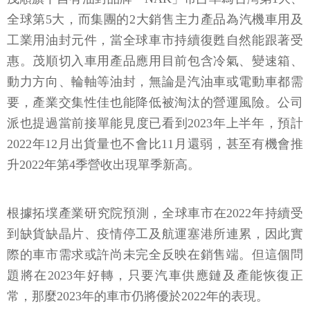
全球第5大，而集團的2大銷售主力產品為汽機車用及
工業用油封元件，當全球車市持續復甦自然能跟著受
惠。茂順切入車用產品應用目前包含冷氣、變速箱、
動力方向、輪軸等油封，無論是汽油車或電動車都需
要，產業交集性佳也能降低被淘汰的營運風險。公司
派也提過當前接單能見度已看到2023年上半年，預計
2022年12月出貨量也不會比11月還弱，甚至有機會推
升2022年第4季營收出現單季新高。
根據拓墣產業研究院預測，全球車市在2022年持續受
到缺貨缺晶片、疫情停工及航運塞港所連累，因此實
際的車市需求或許尚未完全反映在銷售端。但這個問
題將在2023年好轉，只要汽車供應鏈及產能恢復正
常，那麼2023年的車市仍將優於2022年的表現。