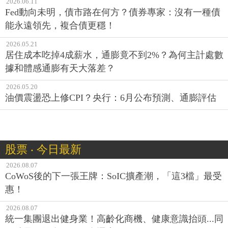
2026.06.11
Fed動向未明，債市路在何方？債券專家：沒有一種債
能永遠領先，複合債更穩！
2026.05.21
居住成本吃掉4成薪水，通膨竟不到2%？為何主計處數
據和體感通膨有天大落差？
2026.05.20
油價震盪恐上修CPI？央行：6月公布預測、通膨評估
股票 ‧ 今日最新
2026.08.07
CoWoS後的下一張王牌：SoIC擴產潮，「這3檔」最受
惠！
2026.08.07
統一集團退出健身業！高齡化商機、健康意識抬頭...同