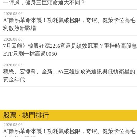
一陣風，健身三巨頭命運大不同？
2026.08.06
AI散熱革命來襲！功耗飆破極限，奇鋐、健策卡位高毛
利散熱新戰場
2026.08.06
7月回顧》韓股狂瀉22%竟還是績效冠軍？重挫時高股息
ETF只剩一檔贏過0050
2026.08.05
穩懋、宏捷科、全新...PA三雄搶攻光通訊與低軌衛星的
黃金年代
股票 ‧ 熱門排行
2026.08.06
AI散熱革命來襲！功耗飆破極限，奇鋐、健策卡位高毛