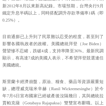
新2012年8月以來新高紀錄。市場預期，台灣央行9月
鐵定升息半碼以上，同時搭配調升存款準備率1碼（即
0.25%）。
目前通膨已上升到了民眾難以忍受的程度，甚至到了
影響各國執政者的政權。美國總統拜登（Joe Biden）
聲望慘不忍睹，跌破4成，支持率降至36%。最新民調
顯示，有高達7成的美國人表示，不希望拜登競選連任
美國總統。
斯里蘭卡經濟崩盤，原油、糧食、藥品等資源嚴重短
缺，總理威克瑞米辛赫（Ranil Wickremesinghe）於今
年7月6日宣布國家已經破產後沒隔幾日，其與總統拉
賈帕克薩（Gotabaya Rajapaksa）雙雙宣布辭職。以上