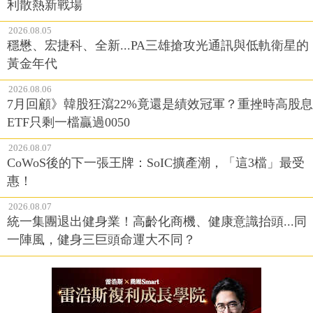
利散熱新戰場
2026.08.05
穩懋、宏捷科、全新...PA三雄搶攻光通訊與低軌衛星的
黃金年代
2026.08.06
7月回顧》韓股狂瀉22%竟還是績效冠軍？重挫時高股息
ETF只剩一檔贏過0050
2026.08.07
CoWoS後的下一張王牌：SoIC擴產潮，「這3檔」最受
惠！
2026.08.07
統一集團退出健身業！高齡化商機、健康意識抬頭...同
一陣風，健身三巨頭命運大不同？