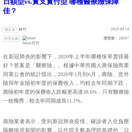
日額型vs.實支實付型 哪種醫療險保障
佳？
2020.09.14
林竹
撰文者
瀏覽數：
20097
特別企劃
Smart月刊
在新冠肺炎的影響下，2020年上半年哪種保單賣得最
好？答案是「醫療險」。根據中華民國人壽保險商業
同業公會的統計指出，2020年1月到6月，壽險、意外
險與年金險初年度的保費收入，均較去年同期下跌，
壽險初年度的保費收入跌幅更高達38.6%，只有醫療險
一枝獨秀，較去年同期成長11.1%。
壽險業者表示，受到新冠肺炎疫情、確診者入住負壓
隔離病房新聞的影響，以住院天數為理賠基礎的「日