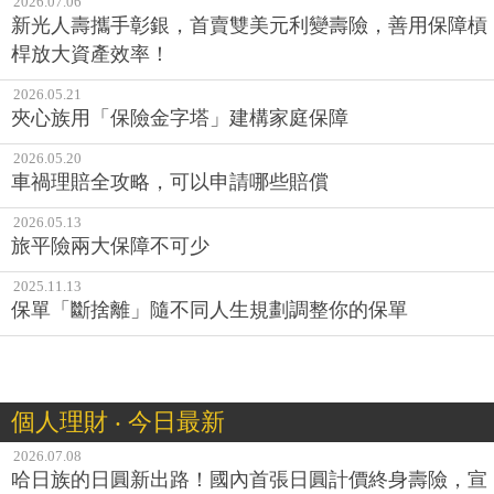
2026.07.06
新光人壽攜手彰銀，首賣雙美元利變壽險，善用保障槓
桿放大資產效率！
2026.05.21
夾心族用「保險金字塔」建構家庭保障
2026.05.20
車禍理賠全攻略，可以申請哪些賠償
2026.05.13
旅平險兩大保障不可少
2025.11.13
保單「斷捨離」隨不同人生規劃調整你的保單
個人理財 ‧ 今日最新
2026.07.08
哈日族的日圓新出路！國內首張日圓計價終身壽險，宣