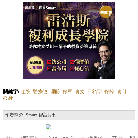
關鍵字:
住院
醫療險
理賠
保單
實支
日額型
保障
實付
終身
作者簡介_Smart 智富月刊