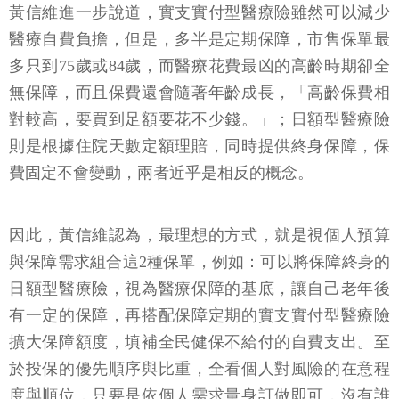
黃信維進一步說道，實支實付型醫療險雖然可以減少
醫療自費負擔，但是，多半是定期保障，市售保單最
多只到75歲或84歲，而醫療花費最凶的高齡時期卻全
無保障，而且保費還會隨著年齡成長，「高齡保費相
對較高，要買到足額要花不少錢。」；日額型醫療險
則是根據住院天數定額理賠，同時提供終身保障，保
費固定不會變動，兩者近乎是相反的概念。
因此，黃信維認為，最理想的方式，就是視個人預算
與保障需求組合這2種保單，例如：可以將保障終身的
日額型醫療險，視為醫療保障的基底，讓自己老年後
有一定的保障，再搭配保障定期的實支實付型醫療險
擴大保障額度，填補全民健保不給付的自費支出。至
於投保的優先順序與比重，全看個人對風險的在意程
度與順位，只要是依個人需求量身訂做即可，沒有誰