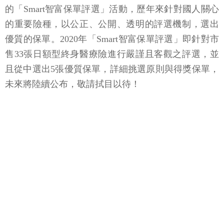
的「Smart智富保單評選」活動，歷年來針對國人關心
的重要險種，以公正、公開、透明的評選機制，選出
優質的保單。2020年「Smart智富保單評選」即針對市
售33張日額型終身醫療險進行嚴謹且客觀之評選，並
且從中選出5張優質保單，詳細挑選原則與得獎保單，
未來將陸續公布，敬請拭目以待！