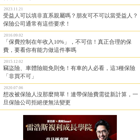
2023.11.21
受益人可以填非直系親屬嗎？朋友可不可以當受益人？
保險公司通常有這些要求！
2016.09.02
「保費控制在年收入10%」，不可信！真正合理的保
費，要看你有能力做這件事嗎
2015.12.02
竊盜險、車體險能免則免！有車的人必看，這3種保險
「非買不可」
2020.07.06
想改被保險人沒那麼簡單！連帶保險費需從新計算，一
旦保險公司拒絕便無法變更