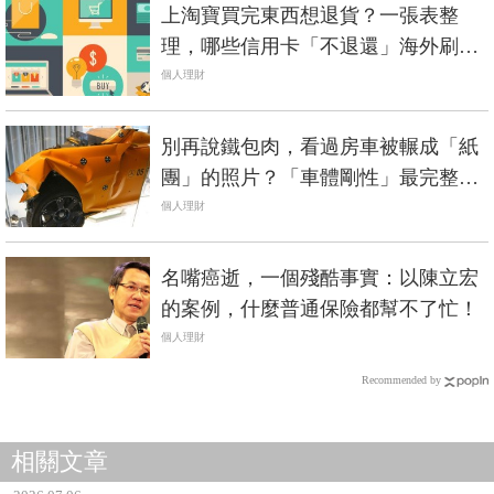
上淘寶買完東西想退貨？一張表整
理，哪些信用卡「不退還」海外刷卡
手續費
個人理財
別再說鐵包肉，看過房車被輾成「紙
團」的照片？「車體剛性」最完整解
析《高級進口車篇》
個人理財
名嘴癌逝，一個殘酷事實：以陳立宏
的案例，什麼普通保險都幫不了忙！
個人理財
Recommended by
相關文章