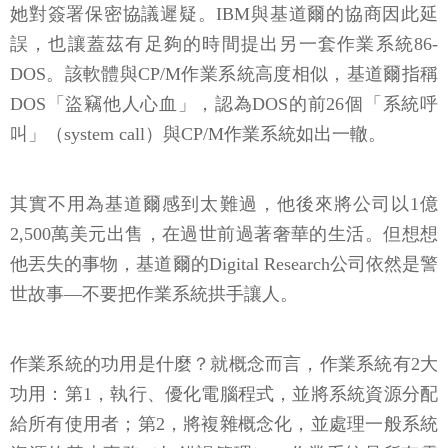
她對簽署保密協議遲疑。IBM與基道爾的協商因此延
誤，也讓蓋茲有足夠的時間提出另一套作業系統86-
DOS。該軟體與CP/M作業系統高度相似，基道爾指稱
DOS「盜竊他人心血」，認為DOS的前26個「系統呼
叫」（system call）與CP/M作業系統如出一轍。
其實不用為基道爾感到太難過，他後來將公司以1億
2,500萬美元出售，在過世前過著奢華的生活。但想想
他丟失的事物，基道爾的Digital Research公司依然是警
世故事—不要把作業系統拱手讓人。
作業系統的功用是什麼？就概念而言，作業系統有2大
功用：第1，執行、優化電腦程式，並將系統資源分配
給所有使用者；第2，將複雜概念化，並處理一般系統