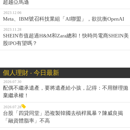
超越亞馬遜
2023.12.06
Meta、IBM號召科技業組「AI聯盟」，欲抗衡OpenAI
2023.11.28
SHEIN市值超過H&M和Zara總和！快時尚電商SHEIN美
股IPO有望嗎？
個人理財 ‧ 今日最新
2026.07.30
配偶不繼承遺產，要將遺產給小孩，記得：不用辦理拋
棄繼承權！
2026.07.28
台股「四貸同堂」恐複製韓國去槓桿風暴？陳威良揭
「融資體脂率」不高