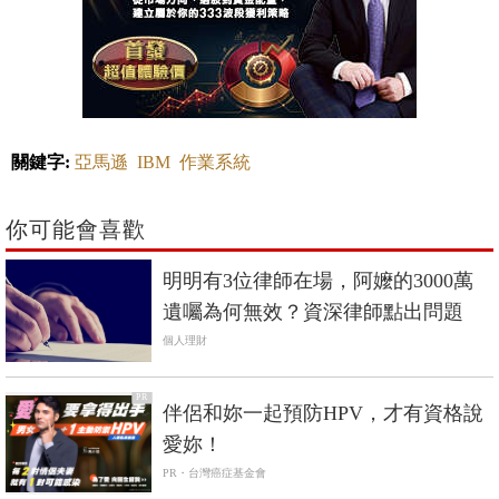
關鍵字:
亞馬遜
IBM
作業系統
你可能會喜歡
明明有3位律師在場，阿嬤的3000萬
遺囑為何無效？資深律師點出問題
個人理財
PR
伴侶和妳一起預防HPV，才有資格說
愛妳！
PR・台灣癌症基金會