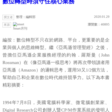
數位轉型時須守住核心業務
2020.01.29
整理：編輯部
撰文者
瀏覽數：
40895
來源
Smart月刊
編按：數位轉型不只在於網路、平台，更重要的是企
業與個人的思維轉型。繼《亞馬遜管理聖經》之後，
曾擔任亞馬遜企業服務經理的約翰．羅斯曼（John
Rossman）在《像亞馬遜一樣思考》將再次帶領讀者用
亞馬遜（Amazon）的邏輯思考，運用50又1/2個方法，
幫助自己和企業在數位時代維持競爭力。以下為本書
精彩摘要：
1994年7月8日，美國電腦科學家、微電腦創業家、
Digital Research公司創辦人暨CP/M作業系統的發明人