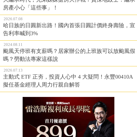
房產小心「這些事」！
2026.07.08
哈日族的日圓新出路！國內首張日圓計價終身壽險，宣
告利率喊到3%
2024.08.11
颱風天停班有支薪嗎？居家辦公的上班族可以放颱風假
嗎？勞動法專家這樣說
2026.07.13
主動式 ETF 正夯，投資人心中 4 大疑問！永豐00410A
擬任基金經理人周力行親自解答