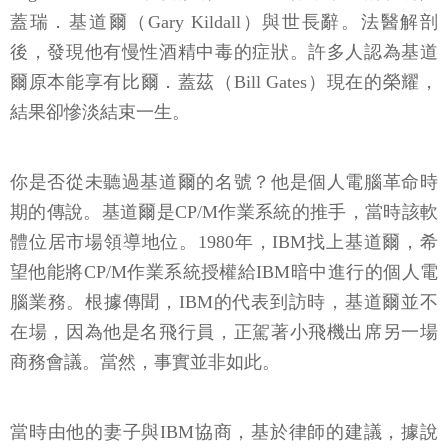
蓋瑞．基道爾（Gary Kildall）與世長辭。法醫解剖
後，發現他有慢性酒精中毒的症狀。許多人認為基道
爾原本能享有比爾．蓋茲（Bill Gates）現在的榮耀，
結果卻慘淡結束一生。
你是否從未聽過基道爾的名號？他是個人電腦革命時
期的傳說。基道爾是CP/M作業系統的推手，當時該軟
體位居市場領導地位。1980年，IBM找上基道爾，希
望他能將CP/M作業系統授權給IBM暗中進行的個人電
腦業務。根據傳聞，IBM的代表到訪時，基道爾並不
在場，因為他是名飛行員，正駕著小飛機出席另一場
商務會議。當然，事實並非如此。
當時由他的妻子與IBM協商，基於律師的建議，據說