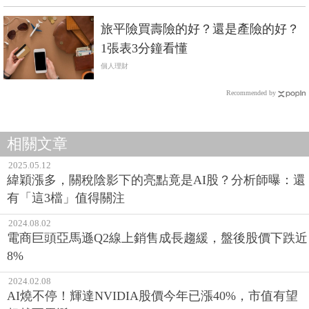
旅平險買壽險的好？還是產險的好？
1張表3分鐘看懂
個人理財
Recommended by
相關文章
2025.05.12
緯穎漲多，關稅陰影下的亮點竟是AI股？分析師曝：還
有「這3檔」值得關注
2024.08.02
電商巨頭亞馬遜Q2線上銷售成長趨緩，盤後股價下跌近
8%
2024.02.08
AI燒不停！輝達NVIDIA股價今年已漲40%，市值有望