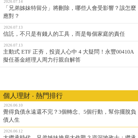
2026.07.14
「兄弟姊妹特留分」將刪除，哪些人會受影響？該怎麼
應對？
2026.07.13
信託，不只是有錢人的工具，而是每個家庭的責任
2026.07.13
主動式 ETF 正夯，投資人心中 4 大疑問！永豐00410A
擬任基金經理人周力行親自解答
個人理財 ‧ 熱門排行
2026.06.10
覺得負債永遠還不完？3個轉念、5個行動，幫你擺脫負
債人生
2026.06.12
大繼承時代，兄弟姊妹搶房大作戰？資深地政士：繼承