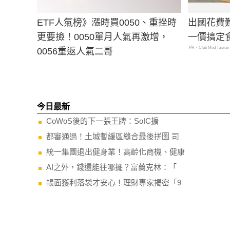
ETF人氣榜》漲時買0050、重挫時
出國花費
更要撿！0050單月人氣再激增，
一價搞定
PR・Club Med Taiwan
0056重返人氣二哥
今日最新
CoWoS後的下一張王牌：SoIC擴
都審通過！土城暫緩區縫合最後拼圖 司
統一集團退出健身業！高齡化商機、健康
AI之外，錢還能往哪擺？富蘭克林：「
帳面獲利落袋才安心！理財專家揭密「9