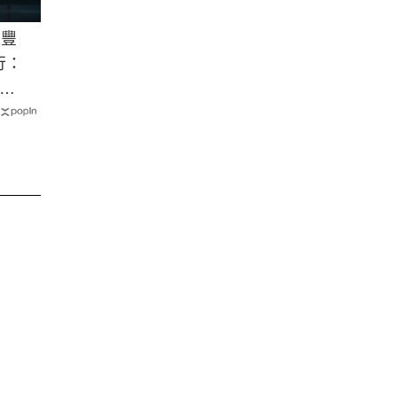
永豐
行：