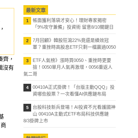
最新文章
本
帳面獲利落袋才安心！理財專家揭密
1
「9%攻守兼備」投資術 留意8/10關鍵日
，
7月回顧》韓股狂瀉22%竟還是績效冠
2
軍？重挫時高股息ETF只剩一檔贏過0050
湊齊，
ETF人氣榜》漲時買0050、重挫時更要
3
撿！0050單月人氣再激增，0056重返人
輯沒有
氣二哥
00410A正式掛牌！「台版主動QQQ」投
4
資哪些股票？一次看懂AI供應鏈布局
台股科技新兵登場！AI投資不光看護國神
5
山 00410A主動式ETF布局科技供應鏈
基
8/3掛牌上市
、商