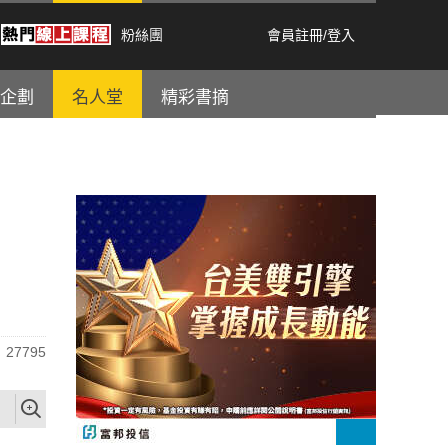
粉絲團
會員註冊
/
登入
企劃
名人堂
精彩書摘
27795