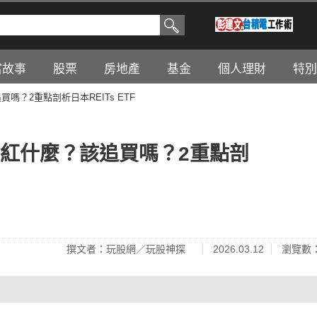
富故事
股票
房地產
基金
個人理財
特別
嗎？2重點剖析日本REITs ETF
底在紅什麼？該追買嗎？2重點剖
撰文者：玩股網／玩股神探
2026.03.12
瀏覽數：