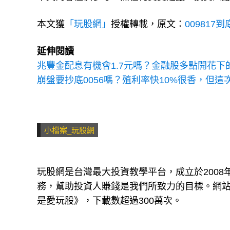
本文獲
「玩股網」
授權轉載，原文：
009817
延伸閱讀
兆豐金配息有機會1.7元嗎？金融股多點開花下的
崩盤要抄底0056嗎？殖利率快10%很香，但這
小檔案_玩股網
玩股網是台灣最大投資教學平台，成立於200
務，幫助投資人賺錢是我們所致力的目標。網站每
是愛玩股》，下載數超過300萬次。