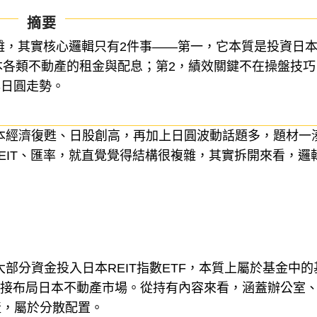
摘要
複雜，其實核心邏輯只有2件事——第一，它本質是投資日
日本各類不動產的租金與配息；第2，績效關鍵不在操盤技巧
與日圓走勢。
日本經濟復甦、日股創高，再加上日圓波動話題多，題材一
EIT、匯率，就直覺覺得結構很複雜，其實拆開來看，邏
大部分資金投入日本REIT指數ETF，本質上屬於基金中的
間接布局日本不動產市場。從持有內容來看，涵蓋辦公室
產，屬於分散配置。