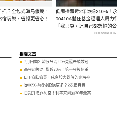
難抓？全包式海島假期，
低調操盤近2年賺逾210%！
食宿玩樂，省錢更省心！
00410A擬任基金經理人周力
「我只買，連自己都想抱的公
司。」
Recommended by
相關文章
7月回顧》韓股狂瀉22%竟還是績效冠
基金規模2年增近70%！第一金投信董
ETF愈跌愈買，成台股大跌時的定海神
從0050挑績優股賺更多？2表揭真實
日銀升息非利空！利率來到逾30年最高