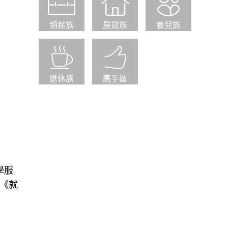
領薪族
房貸族
養兒族
退休族
高手區
學服
目《就