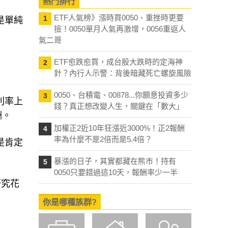
熱門排行
ETF人氣榜》漲時買0050、重挫時更要
1
是單純
撿！0050單月人氣再激增，0056重返人
氣二哥
ETF愈跌愈買，成台股大跌時的定海神
2
針？內行人示警：背後暗藏死亡螺旋風險
0050、台積電、00878...你願意投資多少
3
利率上
錢？真正想改變人生，關鍵在「數大」
酬。
加權正2近10年狂漲近3000%！正2報酬
4
率為什麼不是2倍而是5.4倍？
是肯定
暴漲的日子，其實都藏在熊市！持有
5
0050只要錯過這10天，報酬率少一半
研究花
你是哪種族群?