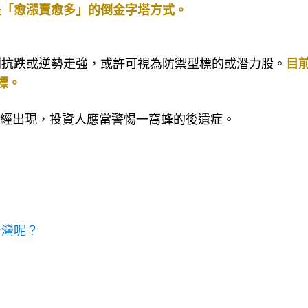
是「愈漲賣愈多」的倒金字塔方式。
別抗跌或逆勢走強，或許可視為防禦型標的或潛力股。
目
標。
已經出現，投資人應當警惕一窩蜂的後遺症。
台灣呢？
？