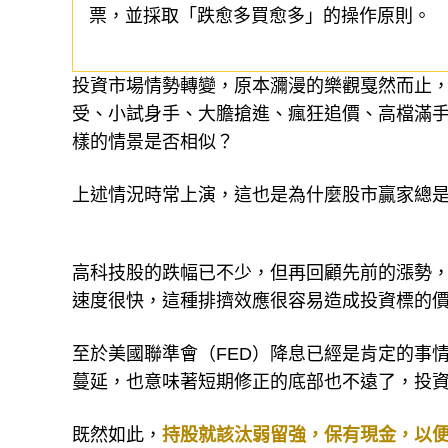
票，並採取「跌愈多買愈多」的操作原則。
投資市場情勢轉變，原本瀰漫的樂觀戛然而止
受、小試身手、大膽搶進、瘋狂追價、高檔滿
樣的情景是否相似？
上述情況時常上演，這也是為什麼股市贏家總
高科技股的跌幅已不少，但再回顧先前的漲勢
速度很快，這種排擠效應很容易造成投資標的
至於美國聯準會（FED）降息已經是肯定的事
蔓延，也意味著短期修正的底部也不遠了，投
既然如此，
持股就該汰弱留強，保有現金，以