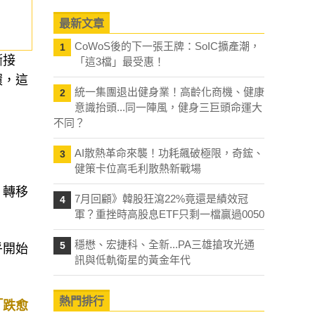
最新文章
CoWoS後的下一張王牌：SoIC擴產潮，
1
漸接
「這3檔」最受惠！
環，這
統一集團退出健身業！高齡化商機、健康
2
意識抬頭...同一陣風，健身三巨頭命運大
不同？
AI散熱革命來襲！功耗飆破極限，奇鋐、
3
健策卡位高毛利散熱新戰場
，轉移
7月回顧》韓股狂瀉22%竟還是績效冠
4
軍？重挫時高股息ETF只剩一檔贏過0050
穩懋、宏捷科、全新...PA三雄搶攻光通
5
乎開始
訊與低軌衛星的黃金年代
熱門排行
「跌愈