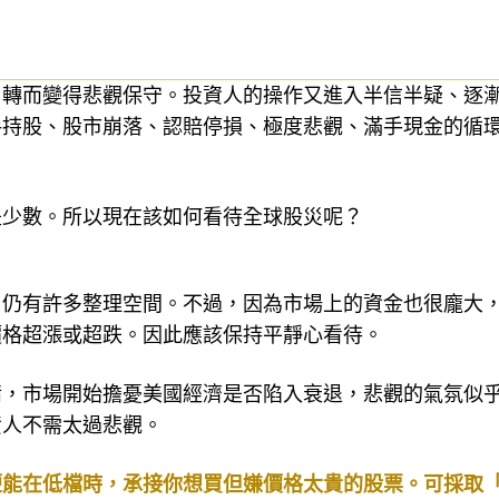
，轉而變得悲觀保守。投資人的操作又進入半信半疑、逐
手持股、股市崩落、認賠停損、極度悲觀、滿手現金的循
是少數。所以現在該如何看待全球股災呢？
，仍有許多整理空間。不過，因為市場上的資金也很龐大
價格超漲或超跌。因此應該保持平靜心看待。
情，市場開始擔憂美國經濟是否陷入衰退，悲觀的氣氛似
資人不需太過悲觀。
便能在低檔時，承接你想買但嫌價格太貴的股票。
可採取