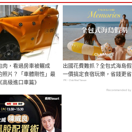
包肉，看過房車被輾成
出國花費難抓？全包式海島假
的照片？「車體剛性」最
一價搞定食宿玩樂，省錢更省
PR・Club Med Taiwan
《高級進口車篇》
Recommended by