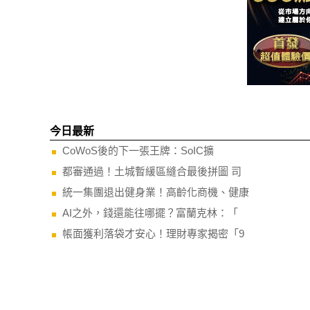
今日最新
CoWoS後的下一張王牌：SoIC擴
都審通過！土城暫緩區縫合最後拼圖 司
統一集團退出健身業！高齡化商機、健康
AI之外，錢還能往哪擺？富蘭克林：「
帳面獲利落袋才安心！理財專家揭密「9