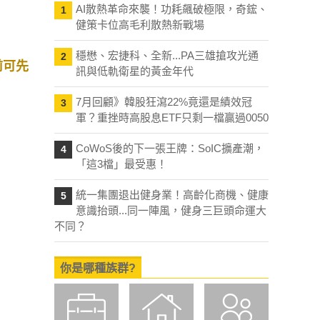
AI散熱革命來襲！功耗飆破極限，奇鋐、
1
健策卡位高毛利散熱新戰場
穩懋、宏捷科、全新...PA三雄搶攻光通
2
前可先
訊與低軌衛星的黃金年代
7月回顧》韓股狂瀉22%竟還是績效冠
3
軍？重挫時高股息ETF只剩一檔贏過0050
CoWoS後的下一張王牌：SoIC擴產潮，
4
「這3檔」最受惠！
統一集團退出健身業！高齡化商機、健康
5
意識抬頭...同一陣風，健身三巨頭命運大
不同？
你是哪種族群?