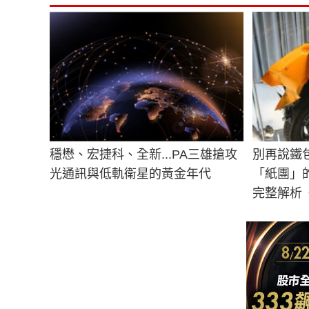
穩懋、宏捷科、全新...PA三雄搶攻
別再說鐵
光通訊與低軌衛星的黃金年代
「紙團」
完整解析