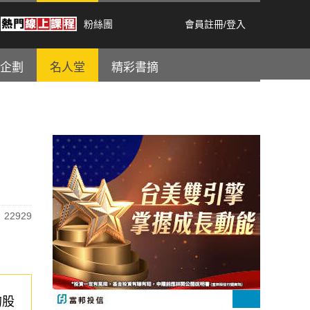
粉絲團
會員註冊
/
登入
企劃
名人堂
精彩書摘
22929
的股