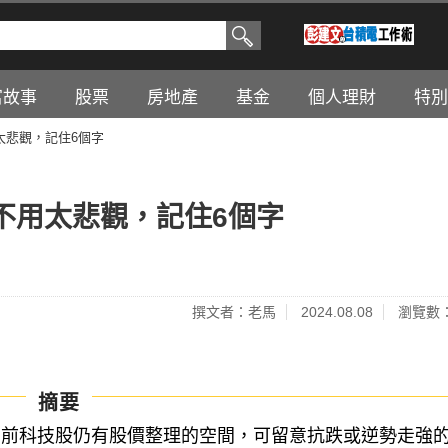
富故事
股票
房地產
基金
個人理財
特別
太悲觀，記住6個字
不用太悲觀，記住6個字
撰文者：老馬
2024.08.08
瀏覽數：
摘要
目前科技股仍有股價整理的空間，可留意抗跌或逆勢走強