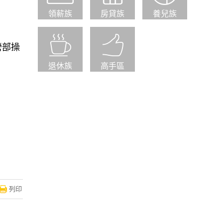
領薪族
房貸族
養兒族
營部操
退休族
高手區
列印