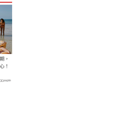
期，
心！