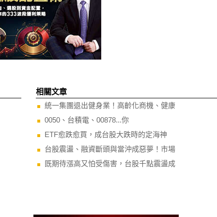
相關文章
統一集團退出健身業！高齡化商機、健康
0050、台積電、00878...你
ETF愈跌愈買，成台股大跌時的定海神
台股震盪、融資斷頭與當沖成惡夢！市場
既期待漲高又怕受傷害，台股千點震盪成