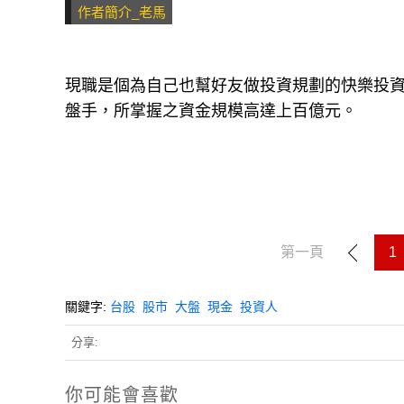
作者簡介_老馬
現職是個為自己也幫好友做投資規劃的快樂投
盤手，所掌握之資金規模高達上百億元。
第一頁
1
關鍵字:
台股
股市
大盤
現金
投資人
分享:
你可能會喜歡