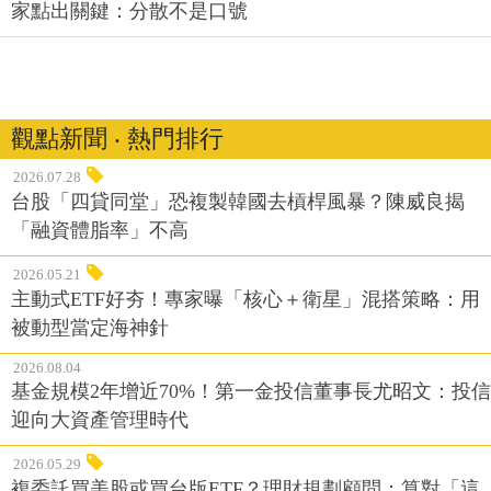
家點出關鍵：分散不是口號
觀點新聞 ‧ 熱門排行
2026.07.28
台股「四貸同堂」恐複製韓國去槓桿風暴？陳威良揭
「融資體脂率」不高
2026.05.21
主動式ETF好夯！專家曝「核心＋衛星」混搭策略：用
被動型當定海神針
2026.08.04
基金規模2年增近70%！第一金投信董事長尤昭文：投信
迎向大資產管理時代
2026.05.29
複委託買美股或買台版ETF？理財規劃顧問：算對「這