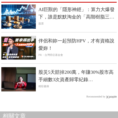
AI巨獸的「隱形神經」：算力大爆發
下，誰是默默淘金的「高階樹脂三
雄」？
股票
PR
伴侶和妳一起預防HPV，才有資格說
愛妳！
PR・台灣癌症基金會
股災5天賠掉200萬，年賺30%股市高
手細數3次資產歸零紀錄…
精彩書摘
Recommended by
相關文章