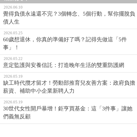
2026.06.10
覺得負債永遠還不完？3個轉念、5個行動，幫你擺脫負
債人生
2026.05.25
60歲想退休，你真的準備好了嗎？記得先做這「5件
事」！
2026.05.22
意定監護與安養信託：打造晚年生活的雙重防護網
2026.05.19
缺工時代攬才留才！勞動部推育兒友善方案：政府負擔
薪資、補助中小企業新聘人力
2026.05.19
30世代女性開戶暴增！鉅亨買基金：這「3件事」讓她
們義無反顧