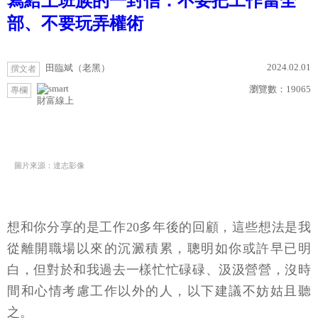
寫給上班族的一封信：不要把工作當全
部、不要玩弄權術
2024.02.01
田臨斌（老黑）
撰文者
瀏覽數：
19065
專欄
財富線上
圖片來源：達志影像
想和你分享的是工作20多年後的回顧，這些想法是我
從離開職場以來的沉澱積累，聰明如你或許早已明
白，但對於和我過去一樣忙忙碌碌、汲汲營營，沒時
間和心情考慮工作以外的人，以下建議不妨姑且聽
之。