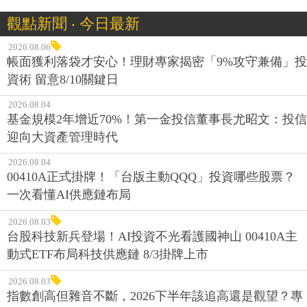
觀點新聞 ‧ 今日最新
2026.08.06
帳面獲利落袋才安心！理財專家揭密「9%攻守兼備」投
資術 留意8/10關鍵日
2026.08.04
基金規模2年增近70%！第一金投信董事長尤昭文：投信
迎向大資產管理時代
2026.08.04
00410A正式掛牌！「台版主動QQQ」投資哪些股票？
一次看懂AI供應鏈布局
2026.08.03
台股科技新兵登場！AI投資不光看護國神山 00410A主
動式ETF布局科技供應鏈 8/3掛牌上市
2026.08.03
指數創高但雜音不斷，2026下半年該追高還是觀望？專