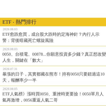
ETF ‧ 熱門排行
2026.08.03
ETF愈跌愈買，成台股大跌時的定海神針？內行人示
警：背後暗藏死亡螺旋風險
2026.08.03
0050、台積電、00878...你願意投資多少錢？真正想改變
人生，關鍵在「數大」
2026.07.31
暴漲的日子，其實都藏在熊市！持有0050只要錯過這10
天，報酬率少一半
2026.08.05
ETF人氣榜》漲時買0050、重挫時更要撿！0050單月人
氣再激增，0056重返人氣二哥