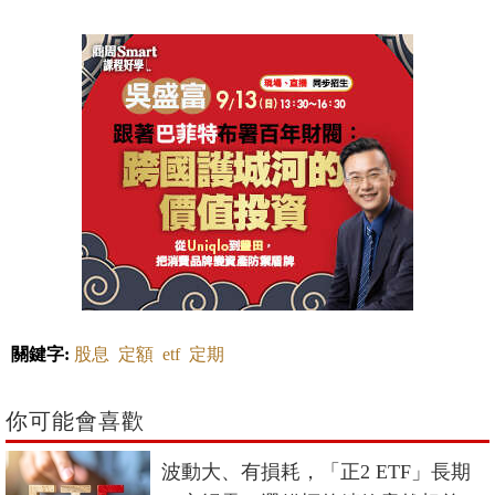
關鍵字:
股息
定額
etf
定期
你可能會喜歡
波動大、有損耗，「正2 ETF」長期