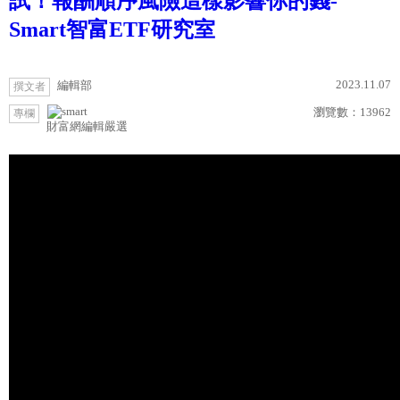
試！報酬順序風險這樣影響你的錢-
Smart智富ETF研究室
2023.11.07
編輯部
撰文者
瀏覽數：
13962
專欄
財富網編輯嚴選