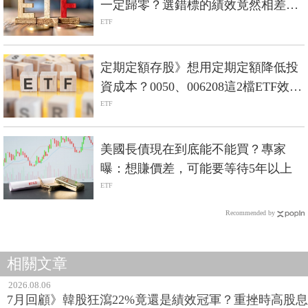
一定歸零？選錯標的績效竟然相差5
倍？
ETF
定期定額存股》想用定期定額降低投
資成本？0050、006208這2檔ETF效果
最好！
ETF
美國長債現在到底能不能買？專家
曝：想賺價差，可能要等待5年以上
ETF
Recommended by
相關文章
2026.08.06
7月回顧》韓股狂瀉22%竟還是績效冠軍？重挫時高股息