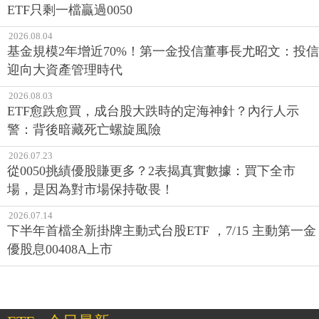
ETF只剩一檔贏過0050
2026.08.04
基金規模2年增近70%！第一金投信董事長尤昭文：投信
迎向大資產管理時代
2026.08.03
ETF愈跌愈買，成台股大跌時的定海神針？內行人示
警：背後暗藏死亡螺旋風險
2026.07.23
從0050挑績優股賺更多？2表揭真實數據：買下全市
場，是因為對市場保持敬畏！
2026.07.14
下半年首檔全新掛牌主動式台股ETF ，7/15 主動第一金
優股息00408A上市