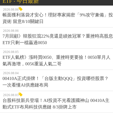
ETF ‧ 今日最新
2026.08.06
帳面獲利落袋才安心！理財專家揭密「9%攻守兼備」投
資術 留意8/10關鍵日
2026.08.06
7月回顧》韓股狂瀉22%竟還是績效冠軍？重挫時高股息
ETF只剩一檔贏過0050
2026.08.05
ETF人氣榜》漲時買0050、重挫時更要撿！0050單月人
氣再激增，0056重返人氣二哥
2026.08.04
00410A正式掛牌！「台版主動QQQ」投資哪些股票？
一次看懂AI供應鏈布局
2026.08.03
台股科技新兵登場！AI投資不光看護國神山 00410A主
動式ETF布局科技供應鏈 8/3掛牌上市