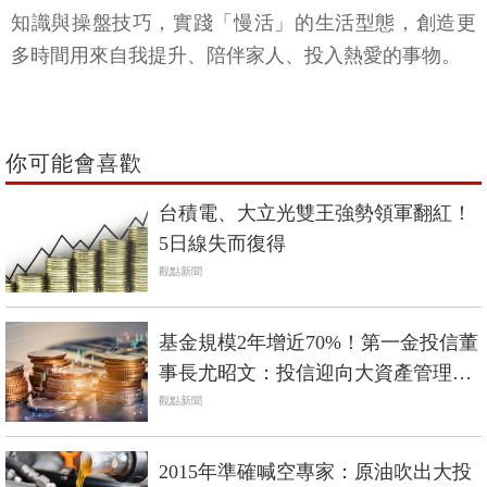
知識與操盤技巧，實踐「慢活」的生活型態，創造更
多時間用來自我提升、陪伴家人、投入熱愛的事物。
你可能會喜歡
台積電、大立光雙王強勢領軍翻紅！
5日線失而復得
觀點新聞
基金規模2年增近70%！第一金投信董
事長尤昭文：投信迎向大資產管理時
代
觀點新聞
2015年準確喊空專家：原油吹出大投