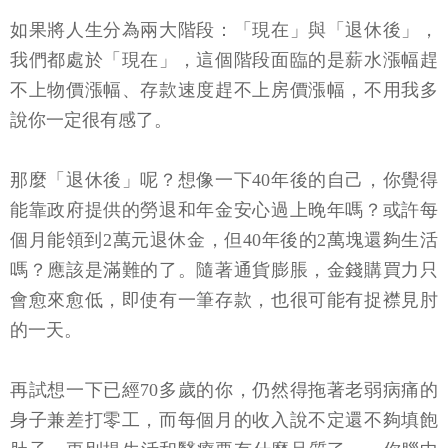
如果將人生分為兩大階段：「現在」與「退休後」，
我們都處於「現在」，這個階段面臨的是薪水漲幅趕
不上物價漲幅、存款速度趕不上房價漲幅，不用我多
說你一定很有感了。
那麼「退休後」呢？想像一下40年後的自己，你覺得
能靠政府提供的勞退和年金安心過上晚年嗎？或許每
個月能領到2萬元退休金，但40年後的2萬塊還夠生活
嗎？應該是滿難的了。隨著通貨膨脹，金錢購買力只
會愈來愈低，即使有一筆存款，也很可能有捉襟見肘
的一天。
再試想一下已經70多歲的你，仍然得拖著老弱病痛的
身子兼差打零工，而每個月的收入說不定還不夠填飽