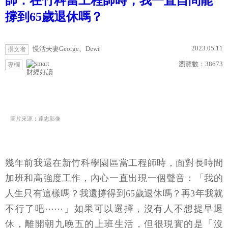
師：在竹科當工程師時，我一直自問能
撐到65歲退休嗎？
2023.05.11
慢活夫妻George、Dewi
撰文者
瀏覽數：
38673
專欄
財經好讀
圖片來源：達志影像
幾年前我還在新竹科學園區當工程師時，面對長時間
加班和高強度工作，內心一直出現一個聲音：「我的
人生只有這樣嗎？我還撐得到65歲退休嗎？再3年我就
不行了吧⋯⋯」如果可以選擇，沒有人不想提早退
休，離開朝九晚五的上班生活，但很現實的是「沒