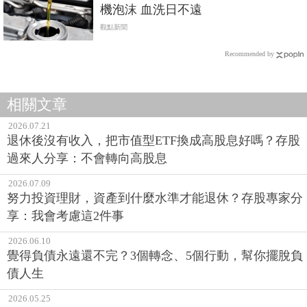
機泡沫 血洗日不遠
觀點新聞
Recommended by
相關文章
2026.07.21
退休後沒有收入，把市值型ETF換成高股息好嗎？存股
過來人分享：不會轉向高股息
2026.07.09
努力投資理財，資產到什麼水準才能退休？存股專家分
享：我會考慮這2件事
2026.06.10
覺得負債永遠還不完？3個轉念、5個行動，幫你擺脫負
債人生
2026.05.25