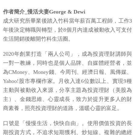
作者簡介_慢活夫妻George & Dewi
成大研究所畢業後踏入竹科當年薪百萬工程師，工作3
年後決定轉職與轉型，於8個月內達成被動收入可支付
生活開銷後離開竹科生活圈。
2020年創業打造「兩人公司」，成為投資理財講師與
一對一教練，同時也是個人品牌、自媒體經營者，並
為CMoney、Money錢、今周刊、經濟日報、風傳媒、
Yahoo!股市專欄作家。月收入達6位數以上、實現9種
主動與被動收入來源，分享主題為投資理財（美股為
主）、金錢思維、心靈成長，致力於提升更多人的財
商素養，照亮投資理財的道路，溫暖心靈的富足。
口號是「慢慢生活，快快自由」。使用價值投資的長
期投資方式，不追求短期獲利、炒短線、複雜的總經