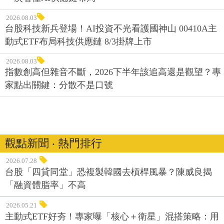
2026.08.03
台股科技新兵登場！AI投資不光看護國神山 00410A主
動式ETF布局科技供應鏈 8/3掛牌上市
2026.08.03
指數創高但雜音不斷，2026下半年該追高還是觀望？專
家點出關鍵：分散不是口號
觀點新聞 ‧ 熱門排行
2026.07.28
台股「四貸同堂」恐複製韓國去槓桿風暴？陳威良揭
「融資體脂率」不高
2026.05.21
主動式ETF好夯！專家曝「核心＋衛星」混搭策略：用