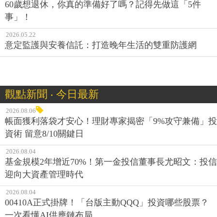
60歲想退休，你真的準備好了嗎？記得先做這「5件
事」！
2026.05.22
意定監護與安養信託：打造晚年生活的雙重防護網
觀點新聞 ‧ 今日最新
2026.08.06
帳面獲利落袋才安心！理財專家揭密「9%攻守兼備」投
資術 留意8/10關鍵日
2026.08.04
基金規模2年增近70%！第一金投信董事長尤昭文：投信
迎向大資產管理時代
2026.08.04
00410A正式掛牌！「台版主動QQQ」投資哪些股票？
一次看懂AI供應鏈布局