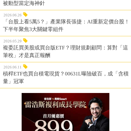
被動型當定海神針
2026.06.26
「台股上看5萬5？」產業隊長張捷：AI重新定價台股！
下半年聚焦3大關鍵零組件
2026.05.29
複委託買美股或買台版ETF？理財規劃顧問：算對「這
筆稅」才是真正報酬
2026.06.11
槓桿ETF也買台積電現貨？00631L曝險破百，成「含積
量」冠軍