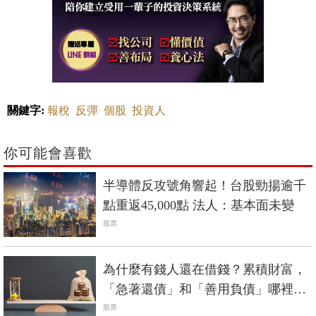
關鍵字:
報稅
反彈
個股
投資人
你可能會喜歡
半導體反攻號角響起！台股勁揚逾千
點重返45,000點 法人：基本面未變
股票
為什麼有錢人還在借錢？累積財富，
「急著還債」和「善用負債」哪裡不
一樣？
股票