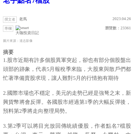
老手點名7檔股
2023.04.26
老馬
撰文者
瀏覽數：
23361
專欄
大咖投資日記
圖片來源：達志影像
摘要
1.股市近期有許多個股異軍突起，卻也有部分個股盤出
頭部的跡象，代表5月報稅季來臨，大股東與散戶們都
忙著準備賣股求現，讓人難對5月的行情抱有期待
2.國際市場也不穩定，美元的走勢已經是強弩之末，新
興貨幣將會反彈。各國股市經過第1季的大幅反彈後，
預料第2季將走向整理局勢。
3.第2季可以將目光放回傳統績優股，作者點名7檔股