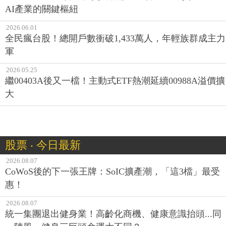
AI產業的關鍵樞紐
2026.06.01
全民瘋台股！總開戶數衝破1,433萬人，年輕族群成主力
軍
2026.05.25
繼00403A後又一檔！主動式ETF熱潮延續00988A溢價擴
大
股票 ‧ 今日最新
2026.08.07
CoWoS後的下一張王牌：SoIC擴產潮，「這3檔」最受
惠！
2026.08.07
統一集團退出健身業！高齡化商機、健康意識抬頭...同