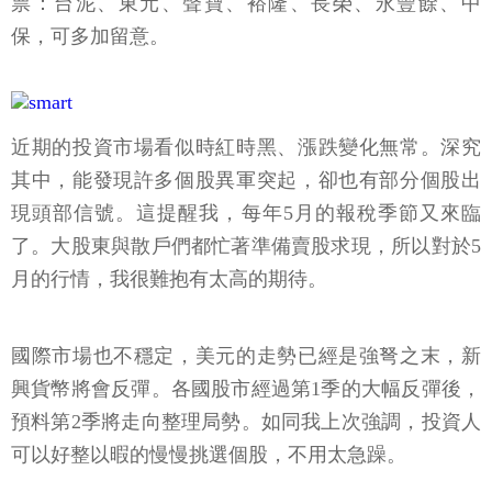
票：台泥、東元、聲寶、裕隆、長榮、永豐餘、中
保，可多加留意。
近期的投資市場看似時紅時黑、漲跌變化無常。深究
其中，能發現許多個股異軍突起，卻也有部分個股出
現頭部信號。這提醒我，每年5月的報稅季節又來臨
了。大股東與散戶們都忙著準備賣股求現，所以對於5
月的行情，我很難抱有太高的期待。
國際市場也不穩定，美元的走勢已經是強弩之末，新
興貨幣將會反彈。各國股市經過第1季的大幅反彈後，
預料第2季將走向整理局勢。如同我上次強調，投資人
可以好整以暇的慢慢挑選個股，不用太急躁。