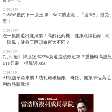
黃金年代
2026.08.07
CoWoS後的下一張王牌：SoIC擴產潮，「這3檔」最受
惠！
2026.08.07
統一集團退出健身業！高齡化商機、健康意識抬頭...同
一陣風，健身三巨頭命運大不同？
2026.08.06
7月回顧》韓股狂瀉22%竟還是績效冠軍？重挫時高股息
ETF只剩一檔贏過0050
2026.08.06
AI散熱革命來襲！功耗飆破極限，奇鋐、健策卡位高毛
利散熱新戰場