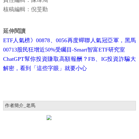
責任編輯：陳瑋鴻
核稿編輯：倪旻勤
延伸閱讀
ETF人氣榜》00878、0056再度蟬聯人氣冠亞軍，黑馬
00713股民狂增近50%受矚目-Smart智富ETF研究室
ChatGPT幫你投資賺取高額報酬？FB、IG投資詐騙大
解密，看到「這些字眼」就要小心
作者簡介_老馬