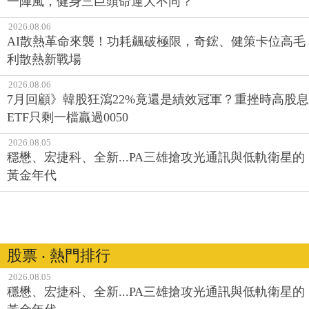
一陣風，健身三巨頭命運大不同？
2026.08.06
AI散熱革命來襲！功耗飆破極限，奇鋐、健策卡位高毛
利散熱新戰場
2026.08.06
7月回顧》韓股狂瀉22%竟還是績效冠軍？重挫時高股息
ETF只剩一檔贏過0050
2026.08.05
穩懋、宏捷科、全新...PA三雄搶攻光通訊與低軌衛星的
黃金年代
股票 ‧ 熱門排行
2026.08.05
穩懋、宏捷科、全新...PA三雄搶攻光通訊與低軌衛星的