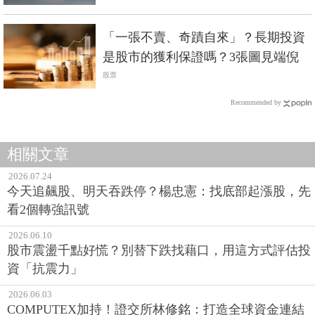
「一張不賣、奇蹟自來」？長期投資
是股市的獲利保證嗎？3張圖見端倪
股票
Recommended by
相關文章
2026.07.24
今天追飆股、明天吞跌停？楊忠憲：找底部起漲股，先
看2個轉強訊號
2026.06.10
股市震盪千點好慌？別替下跌找藉口，用這方式評估投
資「抗震力」
2026.06.03
COMPUTEX加持！證交所林修銘：打造全球資金連結