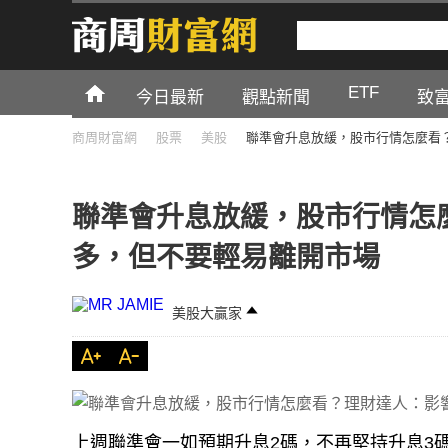
ETF
今日最新
觀點新聞
致
商周財富網
股票
美股
聯準會升息放緩，股市行情怎麼看
聯準會升息放緩，股市行情怎
多，但不要輕易離開市場
美股大贏家
上週聯準會一如預期升息2碼，不再堅持升息3
初次申請失業救濟金人數竟還創下10週（202