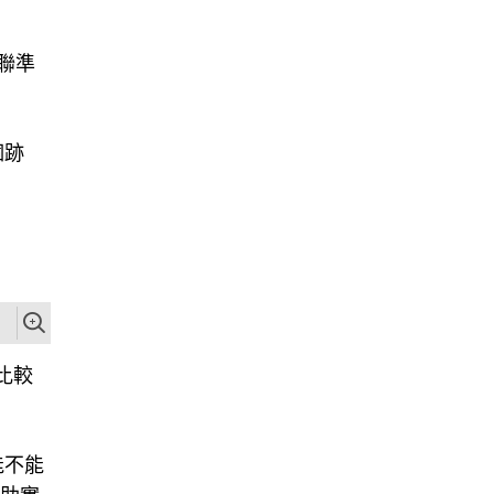
讓聯準
個跡
比較
能不能
幫助實