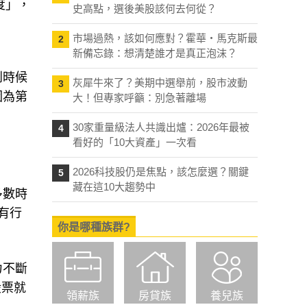
史高點，選後美股該何去何從？
市場過熱，該如何應對？霍華・馬克斯最
2
新備忘錄：想清楚誰才是真正泡沫？
到時候
因為第
灰犀牛來了？美期中選舉前，股市波動
3
大！但專家呼籲：別急著離場
30家重量級法人共識出爐：2026年最被
4
看好的「10大資產」一次看
2026科技股仍是焦點，該怎麼選？關鍵
5
多數時
藏在這10大趨勢中
有行
你是哪種族群?
力不斷
股票就
領薪族
房貸族
養兒族