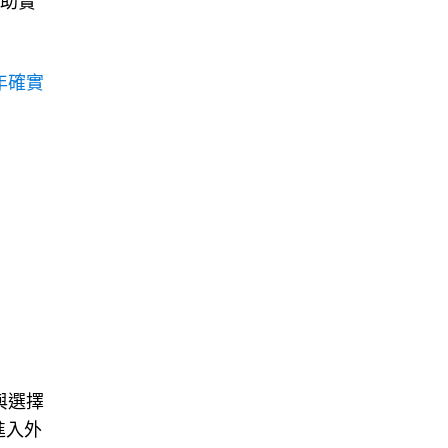
年確實
與選擇
進入外
下墜