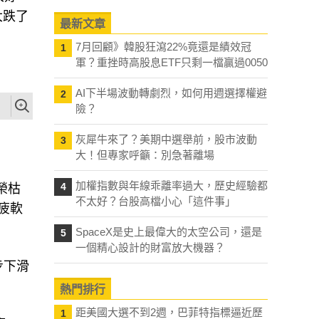
最新文章
7月回顧》韓股狂瀉22%竟還是績效冠
1
軍？重挫時高股息ETF只剩一檔贏過0050
AI下半場波動轉劇烈，如何用週選擇權避
2
險？
灰犀牛來了？美期中選舉前，股市波動
3
大！但專家呼籲：別急著離場
榮枯
加權指數與年線乖離率過大，歷史經驗都
4
疲軟
不太好？台股高檔小心「這件事」
SpaceX是史上最偉大的太空公司，還是
5
一個精心設計的財富放大機器？
步下滑
熱門排行
度」，
距美國大選不到2週，巴菲特指標逼近歷
1