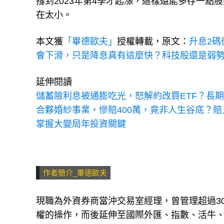
在太小。
本文獲
「畢德歐夫」
授權轉載，原文：
升息2碼
會下滑，只是降息真有這麼快？科技股還是弱
延伸閱讀
儲蓄險利息被通膨吃光，怒解約改買ETF？長期
合夥婚紗事業，慘賠400萬，竟非人生谷底？
掌握大變局年投資關鍵
作者簡介_畢德歐夫
現職為外資券商當沖交易室經理，曾管理超過3
權的操作，而後延伸至國際外匯、指數、活牛、
商當沖交易室學習，累積交易筆數超過125萬