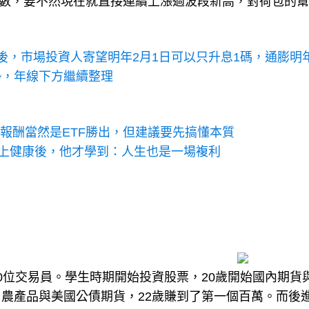
後，市場投資人寄望明年2月1日可以只升息1碼，通膨明
勢，年線下方繼續整理
報酬當然是ETF勝出，但建議要先搞懂本質
賠上健康後，他才學到：人生也是一場複利
0位交易員。學生時期開始投資股票，20歲開始國內期貨
農產品與美國公債期貨，22歲賺到了第一個百萬。而後
筆。著有：《
我在計程車上看到的財富風景：往上翻身與向