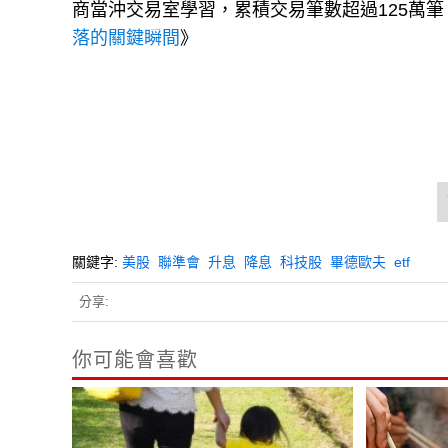
落的關鍵瞬間
》
關鍵字:
美股
聯準會
升息
降息
科技股
畢德歐夫
etf
分享:
你可能會喜歡