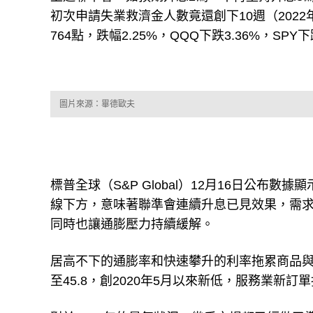
764點，跌幅2.25%，QQQ下跌3.36%，SPY下
圖片來源：畢德歐夫
標普全球（S&P Global）12月16日公布數
線下方，意味著聯準會連續升息已見效果，需求
同時也讓通膨壓力持續緩解。
居高不下的通膨率和快速攀升的利率拖累商品與服
至45.8，創2020年5月以來新低，服務業新
對於2023年的景氣狀況，幾乎市場都已經做