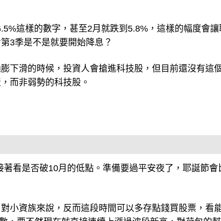
6.5%這樣的數字，甚至2月就跌到5.8%，這樣的幅度會
第3季是不是就要開始降息？
通膨下滑的時候，投資人會搶進科技股，但目前還沒有這
產，而非弱勢的科技股。
接著看是否破10月的低點。準備要過平安夜了，耶誕節會
，對小資族來說，反而這段時間可以多存點錢買股票，看
點股數，要不然現在就直接連續上漲過波段新高，對荷包的