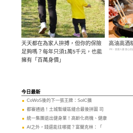
天天都在為家人拚搏，但你的保險
高油高酒
PR・安達人壽 安心抗
足夠嗎？每年只須1萬5千元，也能
擁有「百萬身價」
今日最新
CoWoS後的下一張王牌：SoIC擴
都審通過！土城暫緩區縫合最後拼圖 司
統一集團退出健身業！高齡化商機、健康
AI之外，錢還能往哪擺？富蘭克林：「
帳面獲利落袋才安心！理財專家揭密「9