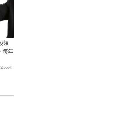
股領
，每年