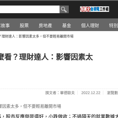
富故事
股票
房地產
基金
個人理財
特別
？理財達人：影響因素太多，但不要輕易離開市場
麼看？理財達人：影響因素太
撰文者：畢德歐夫
2022.12.22
瀏覽數
碼，股市反應倒是還好，小跌做收；不過隔天的就業數據
2年9月29日）以來新低，真是讓多頭錯愕，道瓊指數隨之