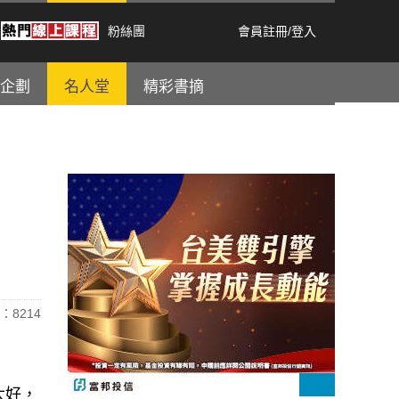
粉絲團
會員註冊
/
登入
企劃
名人堂
精彩書摘
：8214
大好，
大跌了