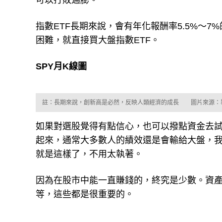
指數ETF長期來說，會有年化報酬率5.5%～
困難，就直接買大盤指數ETF。
SPY月K線圖
註：長期來說，創新高是必然，反映人類經濟的成長 圖片來源：
如果對選股覺得有點信心，也可以撥點資金去試
起來，通常大多數人的績效還是會輸給大盤，
就是這樣了，不用太執著。
因為在股市中能一直賺錢的，終究是少數。資
等，這些都是很重要的。
2023年第1季通膨將下滑更多