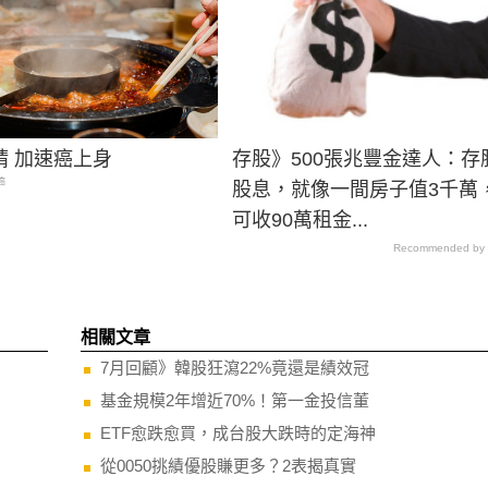
精 加速癌上身
存股》500張兆豐金達人：存
癌
股息，就像一間房子值3千萬
可收90萬租金...
Recommended by
相關文章
7月回顧》韓股狂瀉22%竟還是績效冠
基金規模2年增近70%！第一金投信董
ETF愈跌愈買，成台股大跌時的定海神
從0050挑績優股賺更多？2表揭真實
半導體反攻號角響起！台股勁揚逾千點重