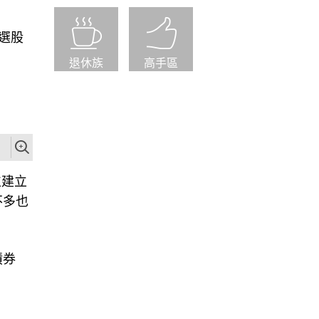
得選股
退休族
高手區
位建立
不多也
債券