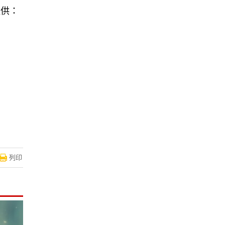
提供：
！
列印