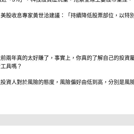
逼近「3%」，科技股賣壓沉重，拖累全球主要股市重挫。
？美股收息專家黃世洽建議：「持續降低股票部位，以特
股前兩年真的太好賺了，事實上，你真的了解自己的投資
資工具嗎？
視投資人對於風險的態度，風險偏好由低到高，分別是風