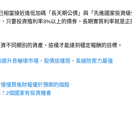
，已相當接近逢低加碼「長天期公債」與「先進國家投資級
來看，只要投資殖利率3%以上的債劵，長期實質利率就是正
投資不同類別的資產，這樣才能達到穩定報酬的目標。
喊加速升息嚇壞市場，股債這樣搭，長線防禦力最強
：慢慢買進財報優於預期的個股
！2個國家有投資機會