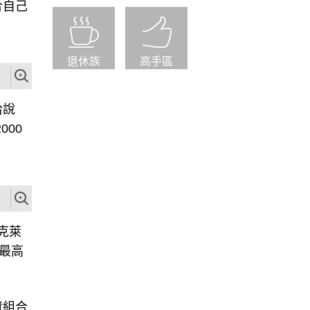
合自己
退休族
高手區
洽說
00
克萊
最高