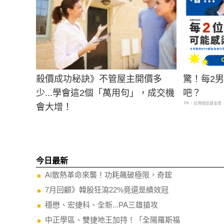
殺價成功秘訣》不管屋主開價多
驚！每2
少...學會這2個「萬用句」，成交機
吧？
PR・台灣癌症基金會
會大增！
今日最新
AI散熱革命來襲！功耗飆破極限，奇鋐
7月回顧》韓股狂瀉22%竟還是績效冠
穩懋、宏捷科、全新...PA三雄搶攻