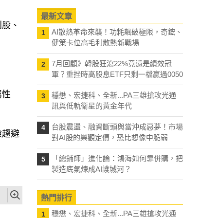
最新文章
AI散熱革命來襲！功耗飆破極限，奇鋐、
1
別股、
健策卡位高毛利散熱新戰場
7月回顧》韓股狂瀉22%竟還是績效冠
2
軍？重挫時高股息ETF只剩一檔贏過0050
穩懋、宏捷科、全新...PA三雄搶攻光通
3
屬性
訊與低軌衛星的黃金年代
台股震盪、融資斷頭與當沖成惡夢！市場
4
對AI股的樂觀定價，恐比想像中脆弱
險趨避
「總鋪師」進化論：鴻海如何靠併購，把
5
製造底氣煉成AI護城河？
熱門排行
穩懋、宏捷科、全新...PA三雄搶攻光通
1