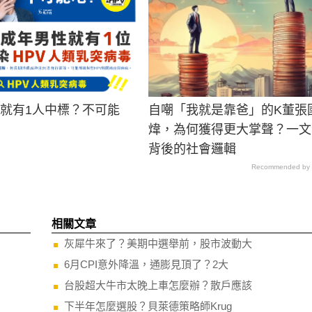
男就有1人中標？不可能
自嘲「我就是靠爸」的K董張
煒，為何獲得更大掌聲？一文
背後的社會邏輯
Recommended by
相關文章
灰犀牛來了？美期中選舉前，股市波動大
6月CPI意外降溫，通膨見頂了？2大
台股超大牛市太晚上車怎麼辦？散戶應該