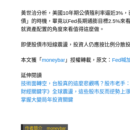
什麼還要保有債券部位呢？
黃世洽分析，美國10年期公債殖利率逼近3%
債」的時機，畢竟以Fed長期通膨目標2.5%
就資產配置的角度來看值得這麼做。
即便股債市短線震盪，投資人仍應按比例分散
本文獲「
moneybar
」授權轉載，原文：
Fed
延伸閱讀
技術面轉空，台股真的這麼悲觀嗎？股市老手
財經關鍵字》全球震盪，這些股市反而逆勢上漲
掌握大變局年投資關鍵