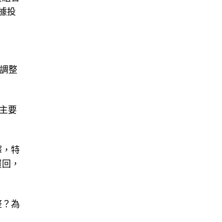
資組合
據投
調整
主要
釋，特
買回，
整？為