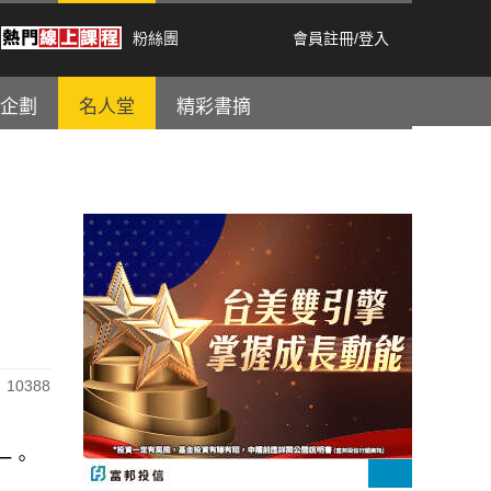
粉絲團
會員註冊
/
登入
企劃
名人堂
精彩書摘
10388
一。