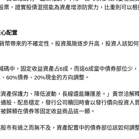
合。黃世洽說明，雖然報酬率下降，但可以發現只要在投
有股票，證實股債混搭能為資產增添防禦力，比重則可以根
核心配置
縮貨幣帶來的不確定性，投資風險逐步升高，投資人該如何
減碼中，固定收益資產占6成，而這6成當中債券部位少，
、60%債券、20%現金的方向調整。
添資產保護力、降低波動，長線還能賺匯差。」黃世洽解
普通股、配息穩定，發行公司贖回時會以發行價向投資人
該被歸類在債券等固定收益商品這一類。
起股市有過之而無不及，資產配置中的債券部位該如何調