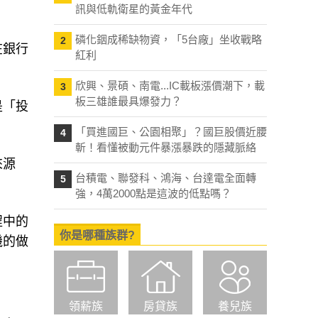
訊與低軌衛星的黃金年代
磷化銦成稀缺物資，「5台廠」坐收戰略
2
紅利
在銀行
欣興、景碩、南電...IC載板漲價潮下，載
3
板三雄誰最具爆發力？
是「投
「買進國巨、公園相聚」？國巨股價近腰
4
斬！看懂被動元件暴漲暴跌的隱藏脈絡
台積電、聯發科、鴻海、台達電全面轉
5
來源
強，4萬2000點是這波的低點嗎？
你是哪種族群?
程中的
機的做
領薪族
房貸族
養兒族