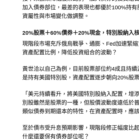
接下來觀察降低股票比例、加入債券的投資組
加入債券部位，最差的表現也都優於100%持
資屬性與市場變化做調整。
20%股票＋60%債券＋20%現金，特別股納入
現階段市場充斥俄烏戰爭、通膨、Fed加速緊
資產配置比例，降低投資組合的波動？
黃世洽以自己為例，目前股票部位約4成且持續
是持有美國特別股，資產配置逐步朝向20%股票
「美元持續看升，將美國特別股納入配置，增
別股雖然是股票的一種，但股價波動度遠低於
類似債券到期還本的特性，在資產配置時，應
至於債市受升息預期影響，現階段修正幅度比