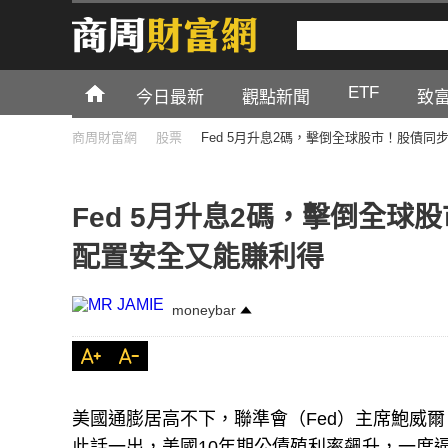
ETF
今日最新
觀點新聞
致
商周財富網
股票
Fed 5月升息2碼，擊倒全球股市！股債同
Fed 5月升息2碼，擊倒全球
配置安全又能賺利得
moneybar
美國通膨居高不下，聯準會（Fed）主席鮑威爾（J