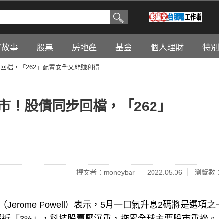
富故事
股票
房地產
基金
個人理財
特別
步回檔，「262」配置安全又能賺利得
股市！股債同步回檔，「262」
撰文者：moneybar
2022.05.06
瀏覽數：
erome Powell）表示，5月一口氣升息2碼將是選項之