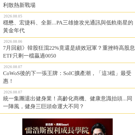
利散熱新戰場
2026.08.05
穩懋、宏捷科、全新...PA三雄搶攻光通訊與低軌衛星的
黃金年代
2026.08.06
7月回顧》韓股狂瀉22%竟還是績效冠軍？重挫時高股息
ETF只剩一檔贏過0050
2026.08.07
CoWoS後的下一張王牌：SoIC擴產潮，「這3檔」最受
惠！
2026.08.07
統一集團退出健身業！高齡化商機、健康意識抬頭...同
一陣風，健身三巨頭命運大不同？