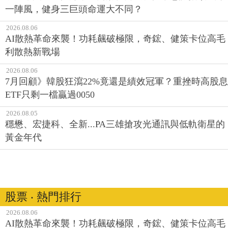
一陣風，健身三巨頭命運大不同？
2026.08.06
AI散熱革命來襲！功耗飆破極限，奇鋐、健策卡位高毛
利散熱新戰場
2026.08.06
7月回顧》韓股狂瀉22%竟還是績效冠軍？重挫時高股息
ETF只剩一檔贏過0050
2026.08.05
穩懋、宏捷科、全新...PA三雄搶攻光通訊與低軌衛星的
黃金年代
股票 ‧ 熱門排行
2026.08.06
AI散熱革命來襲！功耗飆破極限，奇鋐、健策卡位高毛