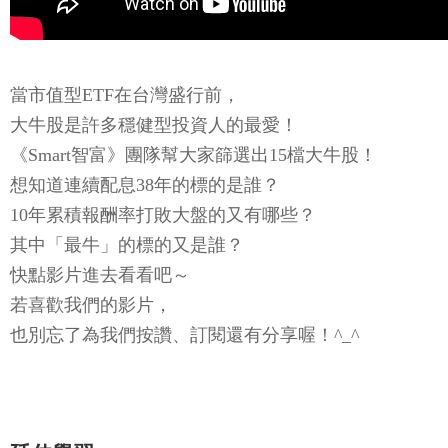
當市值型ETF在台灣盛行前，
大牛股是許多穩健型投資人的最愛！
《Smart智富》團隊幫大家篩選出15檔大牛股！
想知道連續配息38年的標的是誰？
10年累積報酬率打敗大盤的又有哪些？
其中「最牛」的標的又是誰？
快點影片進去看看吧～
若喜歡我們的影片，
也別忘了為我們按讚、訂閱還有分享喔！^_^