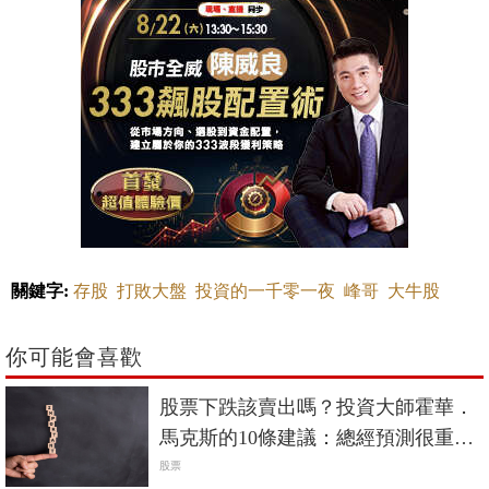
關鍵字:
存股
打敗大盤
投資的一千零一夜
峰哥
大牛股
你可能會喜歡
股票下跌該賣出嗎？投資大師霍華．
馬克斯的10條建議：總經預測很重
要，但正確的不多
股票