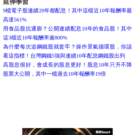
延伸學習
9檔電子股連續20年都配息！其中這檔近10年報酬率最
高達561%
用食品股抗通膨？公開連續配息10年的食品股！其中
這3檔近10年報酬率逾800%
為什麼每次追鋼鐵股就套牢？操作景氣循環股，你該
看這指標！台灣鋼鐵5強與連續10年配息鋼鐵股出列
高股息很好，會成長的股息更好！股息10年只升不降
股票大公開，其中一檔過去10年報酬率19倍