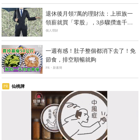
退休後月領7萬的理財法：上班族一
領薪就買「零股」，3步驟攢進千萬
資產
個人理財
PR
一週有感！肚子整個都消下去了！免
節食，排空順暢就夠
PR・新素簡
仙桃牌
PR