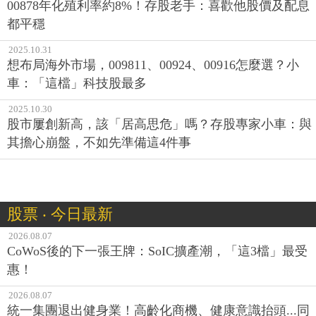
00878年化殖利率約8%！存股老手：喜歡他股價及配息
都平穩
2025.10.31
想布局海外市場，009811、00924、00916怎麼選？小
車：「這檔」科技股最多
2025.10.30
股市屢創新高，該「居高思危」嗎？存股專家小車：與
其擔心崩盤，不如先準備這4件事
股票 ‧ 今日最新
2026.08.07
CoWoS後的下一張王牌：SoIC擴產潮，「這3檔」最受
惠！
2026.08.07
統一集團退出健身業！高齡化商機、健康意識抬頭...同