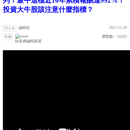
列！最牛這檔近10年累積報酬達992%！
投資大牛股該注意什麼指標？
2021.12.20
編輯部
撰文者
瀏覽數：
18265
專欄
財富網編輯嚴選