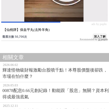
ads by popIn
【仙桃牌】保血平丸(去羚羊角)
深入了解
觀看次數 50,706次
Recommended by
相關文章
2026.06.02
輝達怪物級財報激勵台股噴千點！本尊股價盤後卻跌，
市場在怕什麼？
2026.05.03
00878配息0.66元創紀錄！動能跟「股息」無關？資本利
得成最強底氣
2025.12.11