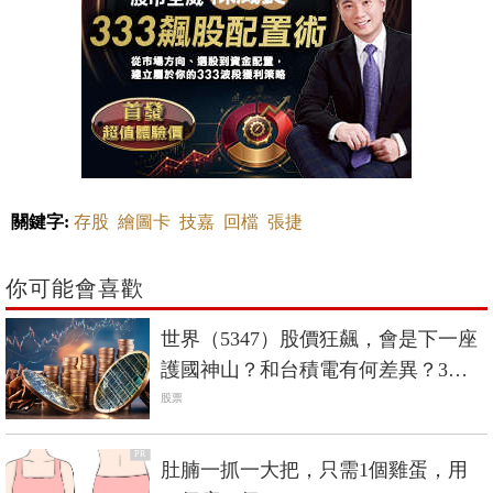
關鍵字:
存股
繪圖卡
技嘉
回檔
張捷
你可能會喜歡
世界（5347）股價狂飆，會是下一座
護國神山？和台積電有何差異？3分
鐘剖析
股票
PR
肚腩一抓一大把，只需1個雞蛋，用