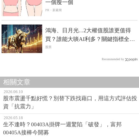
一個瘦一個
PR・新素簡
鴻海、日月光...2大權值股誰更值得
買？誰能大啖AI利多？關鍵指標全比
拚
股票
Recommended by
相關文章
2026.06.10
股市震盪千點好慌？別替下跌找藉口，用這方式評估投
資「抗震力」
2026.05.18
生不逢時？00403A掛牌一週驚陷「破發」，富邦
00405A接棒今開募