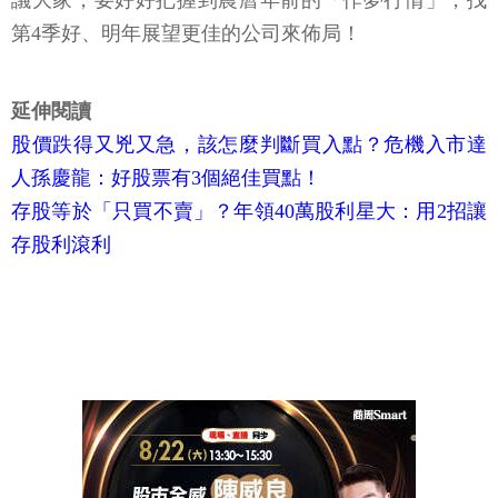
議大家，要好好把握到農曆年前的「作夢行情」，找
第4季好、明年展望更佳的公司來佈局！
延伸閱讀
股價跌得又兇又急，該怎麼判斷買入點？危機入市達
人孫慶龍：好股票有3個絕佳買點！
存股等於「只買不賣」？年領40萬股利星大：用2招讓
存股利滾利