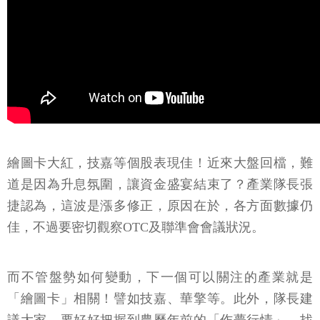
繪圖卡大紅，技嘉等個股表現佳！近來大盤回檔，難
道是因為升息氛圍，讓資金盛宴結束了？產業隊長張
捷認為，這波是漲多修正，原因在於，各方面數據仍
佳，不過要密切觀察OTC及聯準會會議狀況。
而不管盤勢如何變動，下一個可以關注的產業就是
「繪圖卡」相關！譬如技嘉、華擎等。此外，隊長建