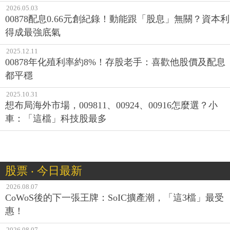
2026.05.03
00878配息0.66元創紀錄！動能跟「股息」無關？資本利
得成最強底氣
2025.12.11
00878年化殖利率約8%！存股老手：喜歡他股價及配息
都平穩
2025.10.31
想布局海外市場，009811、00924、00916怎麼選？小
車：「這檔」科技股最多
股票 ‧ 今日最新
2026.08.07
CoWoS後的下一張王牌：SoIC擴產潮，「這3檔」最受
惠！
2026.08.07