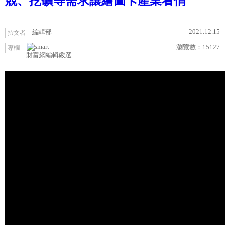
競、挖礦等需求讓繪圖卡產業看俏
2021.12.15
編輯部
撰文者
瀏覽數：
15127
專欄
財富網編輯嚴選