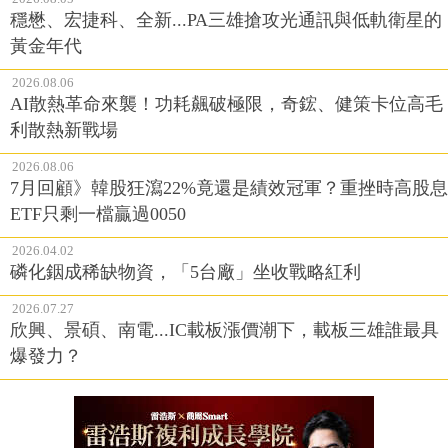
穩懋、宏捷科、全新...PA三雄搶攻光通訊與低軌衛星的
黃金年代
2026.08.06
AI散熱革命來襲！功耗飆破極限，奇鋐、健策卡位高毛
利散熱新戰場
2026.08.06
7月回顧》韓股狂瀉22%竟還是績效冠軍？重挫時高股息
ETF只剩一檔贏過0050
2026.04.02
磷化銦成稀缺物資，「5台廠」坐收戰略紅利
2026.07.27
欣興、景碩、南電...IC載板漲價潮下，載板三雄誰最具
爆發力？