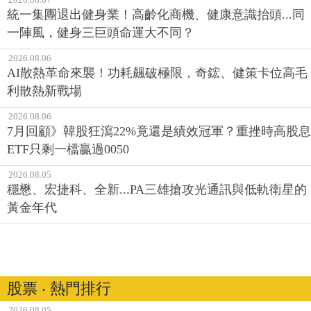
統一集團退出健身業！高齡化商機、健康意識抬頭...同
一陣風，健身三巨頭命運大不同？
2026.08.06
AI散熱革命來襲！功耗飆破極限，奇鋐、健策卡位高毛
利散熱新戰場
2026.08.06
7月回顧》韓股狂瀉22%竟還是績效冠軍？重挫時高股息
ETF只剩一檔贏過0050
2026.08.05
穩懋、宏捷科、全新...PA三雄搶攻光通訊與低軌衛星的
黃金年代
股票 ‧ 熱門排行
2026.08.05