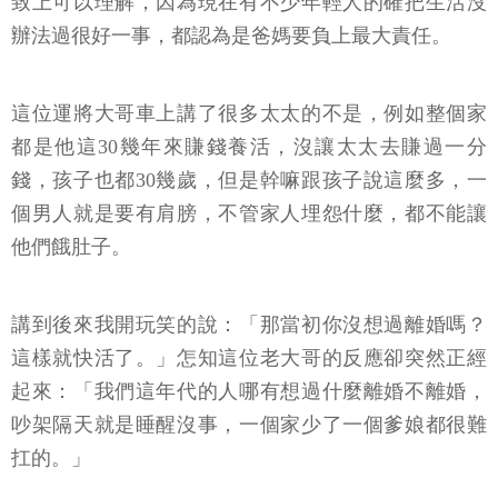
致上可以理解，因為現在有不少年輕人的確把生活沒
辦法過很好一事，都認為是爸媽要負上最大責任。
這位運將大哥車上講了很多太太的不是，例如整個家
都是他這30幾年來賺錢養活，沒讓太太去賺過一分
錢，孩子也都30幾歲，但是幹嘛跟孩子說這麼多，一
個男人就是要有肩膀，不管家人埋怨什麼，都不能讓
他們餓肚子。
講到後來我開玩笑的說：「那當初你沒想過離婚嗎？
這樣就快活了。」怎知這位老大哥的反應卻突然正經
起來：「我們這年代的人哪有想過什麼離婚不離婚，
吵架隔天就是睡醒沒事，一個家少了一個爹娘都很難
扛的。」