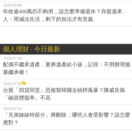
2026.05.08
年收逾400萬仍不夠用，該怎麼準備退休？存股過來
人：用減法生活，剩下的加法才有意義
個人理財 ‧ 今日最新
2026.07.30
配偶不繼承遺產，要將遺產給小孩，記得：不用辦理拋
棄繼承權！
2026.07.28
台股「四貸同堂」恐複製韓國去槓桿風暴？陳威良揭
「融資體脂率」不高
2026.07.14
「兄弟姊妹特留分」將刪除，哪些人會受影響？該怎麼
應對？