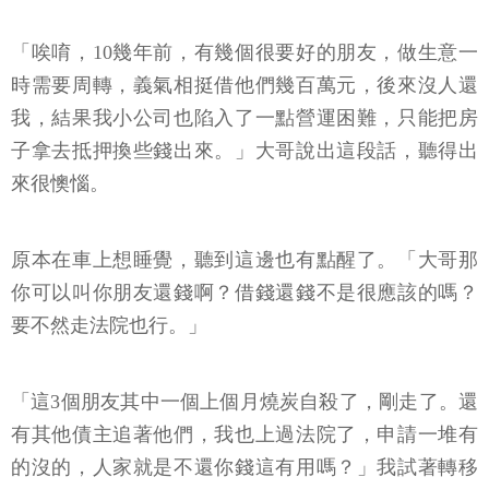
「唉唷，10幾年前，有幾個很要好的朋友，做生意一
時需要周轉，義氣相挺借他們幾百萬元，後來沒人還
我，結果我小公司也陷入了一點營運困難，只能把房
子拿去抵押換些錢出來。」大哥說出這段話，聽得出
來很懊惱。
原本在車上想睡覺，聽到這邊也有點醒了。「大哥那
你可以叫你朋友還錢啊？借錢還錢不是很應該的嗎？
要不然走法院也行。」
「這3個朋友其中一個上個月燒炭自殺了，剛走了。還
有其他債主追著他們，我也上過法院了，申請一堆有
的沒的，人家就是不還你錢這有用嗎？」我試著轉移