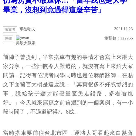
仍為房貸不敢退休…「當年我也是大學
畢業，沒想到竟過得這麼辛苦」
2021.11.23
畢德歐夫
撰文者
瀏覽數：
122955
專欄
美股大贏家
前陣子曾提到，平常搭車有趣的事情才會寫上來跟大
家分享，一些比較令人難過的，就沒有寫上來給大家
閱讀，記得有位讀者同學同時也是位麻醉醫師，在貼
文下面留言大概是這麼說：「其實很多不好或慘烈的
事，說給孩子聽才能盡量避免走錯路，多看看也
好。」今天就來寫寫之前曾遇到的一個案例，有一小
段時間了，不過還記得7、8成。
當時搭車要前往台北市區，運將大哥看起來白髮蒼