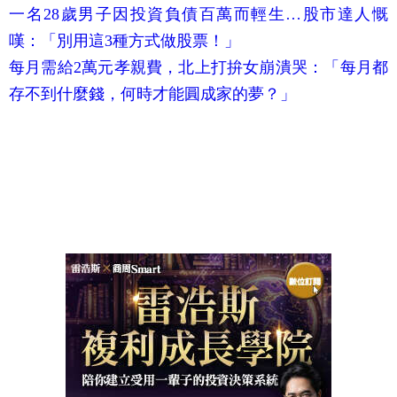
一名28歲男子因投資負債百萬而輕生…股市達人慨
嘆：「別用這3種方式做股票！」
每月需給2萬元孝親費，北上打拚女崩潰哭：「每月都
存不到什麼錢，何時才能圓成家的夢？」