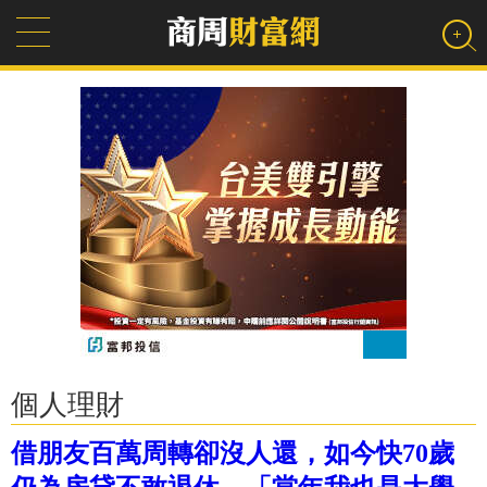
個人理財
借朋友百萬周轉卻沒人還，如今快70歲