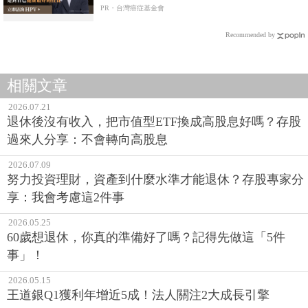
PR・台灣癌症基金會
Recommended by
相關文章
2026.07.21
退休後沒有收入，把市值型ETF換成高股息好嗎？存股
過來人分享：不會轉向高股息
2026.07.09
努力投資理財，資產到什麼水準才能退休？存股專家分
享：我會考慮這2件事
2026.05.25
60歲想退休，你真的準備好了嗎？記得先做這「5件
事」！
2026.05.15
王道銀Q1獲利年增近5成！法人關注2大成長引擎