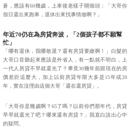
蒼，應該有60幾歲，上車後老樣子開個頭：「大哥你
假日還出來跑車，退休出來找事情做啊？」
年近70仍在為房貸奔波，「2個孩子都不願幫
忙」
「哪有退休，我哪敢退？還有房貸要繳啊！」白髮的
大哥口音聽起來應該是外省人，有一點就不明白，上
一代人房貸不早就還光了？畢竟30幾年前跟現在的房
價差距這麼大，加上以前房貸年限大多是15年或20
年，實在沒理由這個大哥「還在還房貸」。
「大哥你是幾歲啊？65了嗎？以前你們那年代，房貸
早早就還光了吧？哪來還有房貸？」我直白說出心中
的疑問。