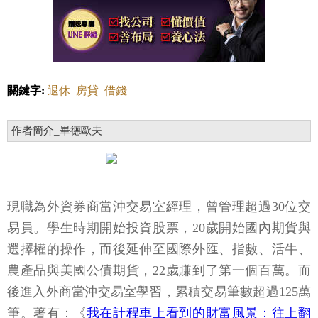
關鍵字:
退休
房貸
借錢
作者簡介_畢德歐夫
現職為外資券商當沖交易室經理，曾管理超過30位交
易員。學生時期開始投資股票，20歲開始國內期貨與
選擇權的操作，而後延伸至國際外匯、指數、活牛、
農產品與美國公債期貨，22歲賺到了第一個百萬。而
後進入外商當沖交易室學習，累積交易筆數超過125萬
筆。著有：《
我在計程車上看到的財富風景：往上翻