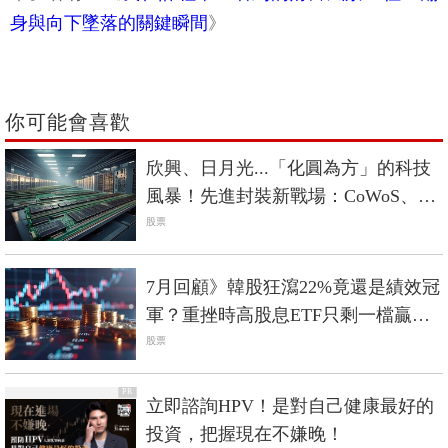
身與向下墜落的關鍵瞬間
》
你可能會喜歡
欣興、日月光...「化圓為方」的科技
風暴！先進封裝新戰場：CoWoS、
CoPoS、CoWoP誰勝出？
股票
7月回顧》韓股狂瀉22%竟還是績效冠
軍？重挫時高股息ETF只剩一檔贏過
0050
股票
PR
立即諮詢HPV！是對自己健康最好的
投資，把握現在不嫌晚！