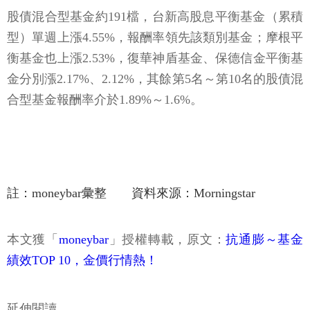
股債混合型基金約191檔，台新高股息平衡基金（累積
型）單週上漲4.55%，報酬率領先該類別基金；摩根平
衡基金也上漲2.53%，復華神盾基金、保德信金平衡基
金分別漲2.17%、2.12%，其餘第5名～第10名的股債混
合型基金報酬率介於1.89%～1.6%。
註：moneybar彙整 資料來源：Morningstar
本文獲「
moneybar
」授權轉載，原文：
抗通膨～基金
績效TOP 10，金價行情熱！
延伸閱讀