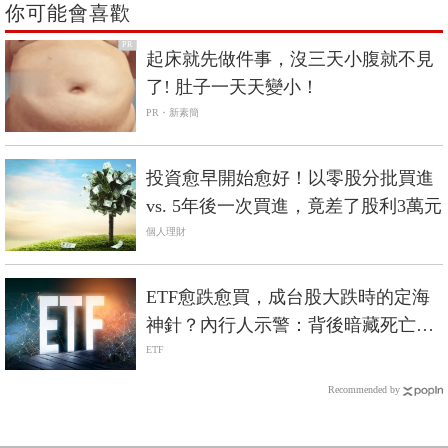
你可能會喜歡
PR
起床就先做件事，沒三天小腹就不見
了! 肚子一天天變小！
PR・新素簡
投資愈早開始愈好！以零股分批買進
vs. 5年後一次買進，竟差了股利3萬元
個人理財
ETF愈跌愈買，成台股大跌時的定海
神針？內行人示警：背後暗藏死亡螺
旋風險
ETF
Recommended by