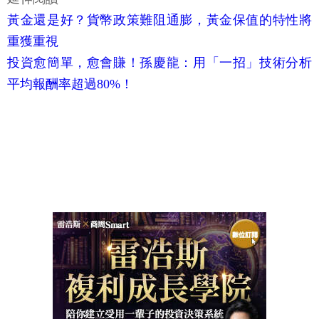
黃金還是好？貨幣政策難阻通膨，黃金保值的特性將
重獲重視
投資愈簡單，愈會賺！孫慶龍：用「一招」技術分析
平均報酬率超過80%！