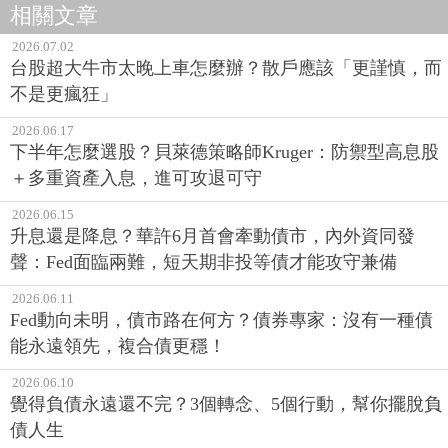
相關文章
2026.07.02
台股超大牛市太晚上車怎麼辦？散戶應該「更謹慎，而
不是更瘋狂」
2026.06.17
下半年怎麼選股？貝萊德策略師Kruger：防禦型高息股
＋多重資產入息，進可攻退可守
2026.06.15
升息還是降息？華許6月首會牽動債市，內外資同發
聲：Fed面臨兩難，短天期非投等債才能攻守兼備
2026.06.11
Fed動向未明，債市路在何方？債券專家：沒有一種債
能永遠領先，複合債更穩！
2026.06.10
覺得負債永遠還不完？3個轉念、5個行動，幫你擺脫負
債人生