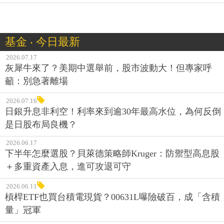
基金 ‧ 今日最新
2026.07.17
灰犀牛來了？美期中選舉前，股市波動大！但專家呼
籲：別急著離場
2026.07.16
日銀升息非利空！利率來到逾30年最高水位，為何反倒
是日股布局良機？
2026.06.17
下半年怎麼選股？貝萊德策略師Kruger：防禦型高息股
＋多重資產入息，進可攻退可守
2026.06.11
槓桿ETF也買台積電現貨？00631L曝險破百，成「含積
量」冠軍