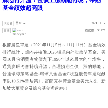
膨恐再升溫！金價上漲動能再現，帶動
基金績效超亮眼
2021.11.17
基金bar
撰文者
瀏覽數：
35171
專欄
moneybar
根據晨星單週（2021年11月5日～11月11日）基金績效
排行統計，國內共核備1,026檔境內外股票型基金。美
國10月份消費者物價創下1990年以來最大的年增率，
通貨膨脹將會持續升溫，合理預期金價上漲的動能，
晉達環球策略基金-環球黃金基金C收益股份單週報酬
率以10.51%暫居第1，富蘭克林黃金基金美元A股、新
加坡大華黃金及綜合基金皆逾9%！