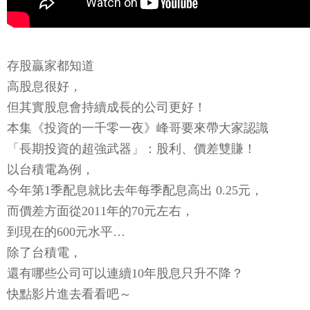
存股贏家都知道
高股息很好，
但其實股息會持續成長的公司更好！
本集《投資的一千零一夜》峰哥要來帶大家認識
「長期投資的超強武器」：股利、價差雙賺！
以台積電為例，
今年第1季配息就比去年每季配息高出 0.25元，
而價差方面從2011年的70元左右，
到現在的600元水平…
除了台積電，
還有哪些公司可以連續10年股息只升不降？
快點影片進去看看吧～