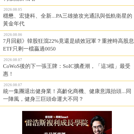
2026.08.05
穩懋、宏捷科、全新...PA三雄搶攻光通訊與低軌衛星的
黃金年代
2026.08.06
7月回顧》韓股狂瀉22%竟還是績效冠軍？重挫時高股息
ETF只剩一檔贏過0050
2026.08.07
CoWoS後的下一張王牌：SoIC擴產潮，「這3檔」最受
惠！
2026.08.07
統一集團退出健身業！高齡化商機、健康意識抬頭...同
一陣風，健身三巨頭命運大不同？