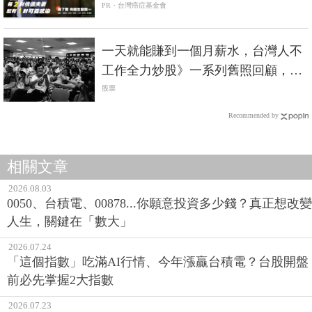
PR・台灣癌症基金會
一天就能賺到一個月薪水，台灣人不
工作全力炒股》一系列舊照回顧，台
股的夢幻年代
股票
Recommended by
相關文章
2026.08.03
0050、台積電、00878...你願意投資多少錢？真正想改變
人生，關鍵在「數大」
2026.07.24
「這個指數」吃滿AI行情、今年漲贏台積電？台股開盤
前必先掌握2大指數
2026.07.23