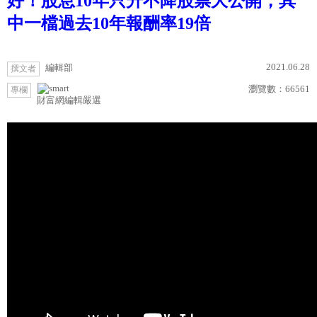
好！股息10年只升不降股票大公開，其
中一檔過去10年報酬率19倍
2021.06.28
編輯部
撰文者
瀏覽數：
66561
專欄
財富網編輯嚴選