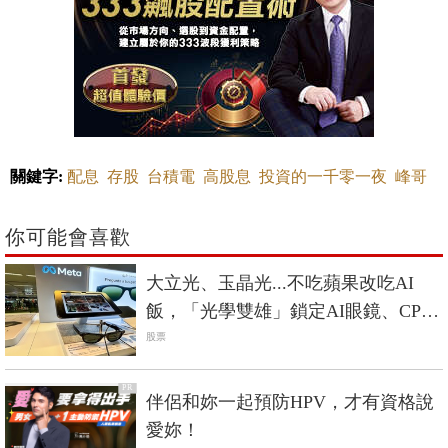
關鍵字:
配息
存股
台積電
高股息
投資的一千零一夜
峰哥
你可能會喜歡
大立光、玉晶光...不吃蘋果改吃AI
飯，「光學雙雄」鎖定AI眼鏡、CPO
啟動第二春
股票
PR
伴侶和妳一起預防HPV，才有資格說
愛妳！