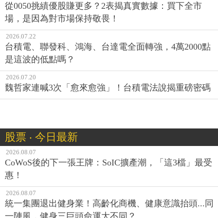
從0050挑績優股賺更多？2表揭真實數據：買下全市
場，是因為對市場保持敬畏！
2026.07.22
台積電、聯發科、鴻海、台達電全面轉強，4萬2000點
是這波的低點嗎？
2026.07.20
魏哲家連喊3次「愈來愈強」！台積電法說揭重磅密碼
股票 ‧ 今日最新
2026.08.07
CoWoS後的下一張王牌：SoIC擴產潮，「這3檔」最受
惠！
2026.08.07
統一集團退出健身業！高齡化商機、健康意識抬頭...同
一陣風，健身三巨頭命運大不同？