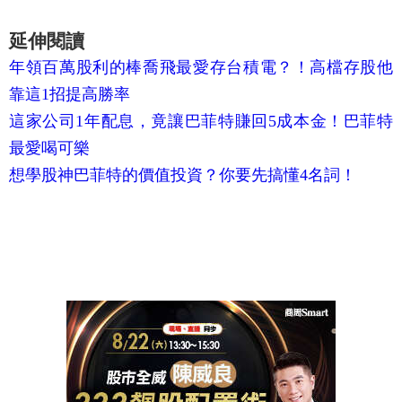
延伸閱讀
年領百萬股利的棒喬飛最愛存台積電？！高檔存股他
靠這1招提高勝率
這家公司1年配息，竟讓巴菲特賺回5成本金！巴菲特
最愛喝可樂
想學股神巴菲特的價值投資？你要先搞懂4名詞！