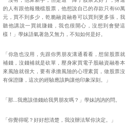
「沒有，他算新手，但是這一陣子股票太好了，身邊
的人有跟他報幾檔股票，他想說自己的存款只有60萬
元，買不到多少，乾脆融資融卷可以買到更多張，我
聽他講說一買就賺錢，我也很開心，沒想到會變這
樣！」學妹語氣著急又無力，不知如何是好。
「你急也沒用，先跟你男朋友溝通看看，想留股票就
補錢，沒錢補就是砍單，壓身家買電子股融資融卷本
來風險就很大，要有承擔風險的心理素質，做股票沒
有保證賺，這次的經驗應該夠讓他印象深刻。」
「那...我應該借錢給我男朋友嗎？」學妹訥訥的問。
「你覺得呢？好好想清楚，我沒辦法幫你決定。」