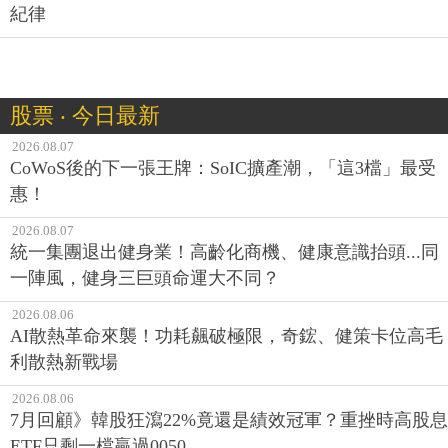
紀律
股票 ‧ 今日最新
2026.08.07
CoWoS後的下一張王牌：SoIC擴產潮，「這3檔」最受
惠！
2026.08.07
統一集團退出健身業！高齡化商機、健康意識抬頭...同
一陣風，健身三巨頭命運大不同？
2026.08.06
AI散熱革命來襲！功耗飆破極限，奇鋐、健策卡位高毛
利散熱新戰場
2026.08.06
7月回顧》韓股狂瀉22%竟還是績效冠軍？重挫時高股息
ETF只剩一檔贏過0050