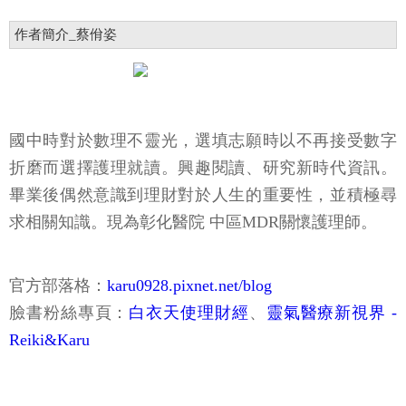
作者簡介_蔡佾姿
國中時對於數理不靈光，選填志願時以不再接受數字
折磨而選擇護理就讀。興趣閱讀、研究新時代資訊。
畢業後偶然意識到理財對於人生的重要性，並積極尋
求相關知識。現為彰化醫院 中區MDR關懷護理師。
官方部落格：
karu0928.pixnet.net/blog
臉書粉絲專頁：
白衣天使理財經
、
靈氣醫療新視界 -
Reiki&Karu