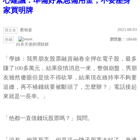
心建議：準備好緊急備用金，不要壓身
家買明牌
2021.06.03
蔡佾姿
撰文者
瀏覽數：
18648
專欄
白衣天使的理財經
「學姊：我男朋友股票融資融卷全押在電子股，最多
賺了100多萬元，結果疫情消息一來，整個崩盤，男朋
友雖然傻眼但是捨不得砍單，結果現在維持率不夠要
追繳，再不補錢就要被斷頭了，怎麼辦？」電話接起
來就是一長串。」
「他都一直借錢玩股票嗎？」我問。