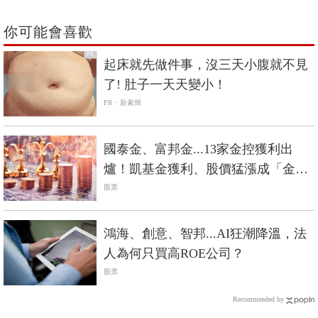
你可能會喜歡
PR
起床就先做件事，沒三天小腹就不見
了! 肚子一天天變小！
PR・新素簡
國泰金、富邦金...13家金控獲利出
爐！凱基金獲利、股價猛漲成「金控
飆股」？
股票
鴻海、創意、智邦...AI狂潮降溫，法
人為何只買高ROE公司？
股票
Recommended by