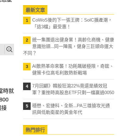
最新文章
CoWoS後的下一張王牌：SoIC擴產潮，
1
「這3檔」最受惠！
統一集團退出健身業！高齡化商機、健康
2
意識抬頭...同一陣風，健身三巨頭命運大
不同？
AI散熱革命來襲！功耗飆破極限，奇鋐、
3
健策卡位高毛利散熱新戰場
7月回顧》韓股狂瀉22%竟還是績效冠
4
當時就
軍？重挫時高股息ETF只剩一檔贏過0050
00
穩懋、宏捷科、全新...PA三雄搶攻光通
5
場接
訊與低軌衛星的黃金年代
熱門排行