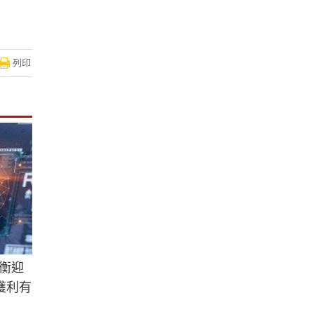
列印
失衡迎
獲利有