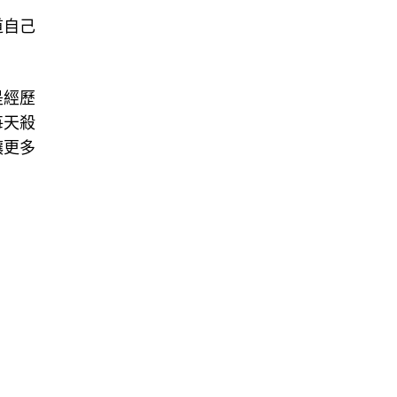
道自己
是經歷
每天殺
讓更多