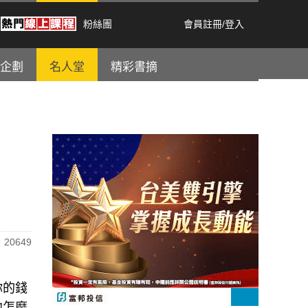
粉絲團
會員註冊
/
登入
企劃
名人堂
精彩書摘
20649
你的錢
他怎麼