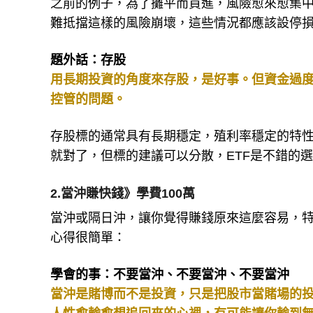
之前的例子，為了攤平而買進，風險愈來愈集
難抵擋這樣的風險崩壞，這些情況都應該設停
題外話：存股
用長期投資的角度來存股，是好事。但資金過
控管的問題。
存股標的通常具有長期穩定，殖利率穩定的特
就對了，但標的建議可以分散，ETF是不錯的
2.當沖賺快錢》學費100萬
當沖或隔日沖，讓你覺得賺錢原來這麼容易，
心得很簡單：
學會的事：不要當沖、不要當沖、不要當沖
當沖是賭博而不是投資，只是把股市當賭場的