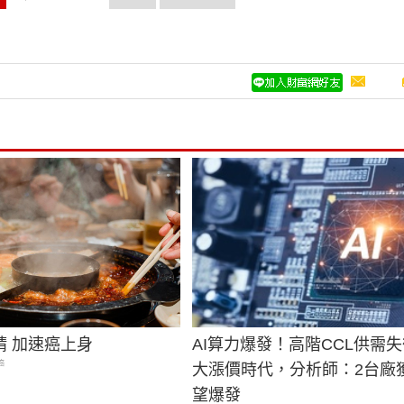
精 加速癌上身
AI算力爆發！高階CCL供需
癌
大漲價時代，分析師：2台廠
望爆發