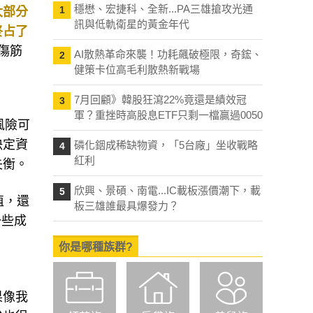
穩懋、宏捷科、全新...PA三雄搶攻光通
1
大部分
訊與低軌衛星的黃金年代
終占了
傷筋
AI散熱革命來襲！功耗飆破極限，奇鋐、
2
健策卡位高毛利散熱新戰場
7月回顧》韓股狂瀉22%竟還是績效冠
3
軍？重挫時高股息ETF只剩一檔贏過0050
風險可
決定資
磷化銦成稀缺物資，「5台廠」坐收戰略
4
紅利
失衡。
欣興、景碩、南電...IC載板漲價潮下，載
5
值，還
板三雄誰最具爆發力？
一些成
你是哪種族群?
果像我