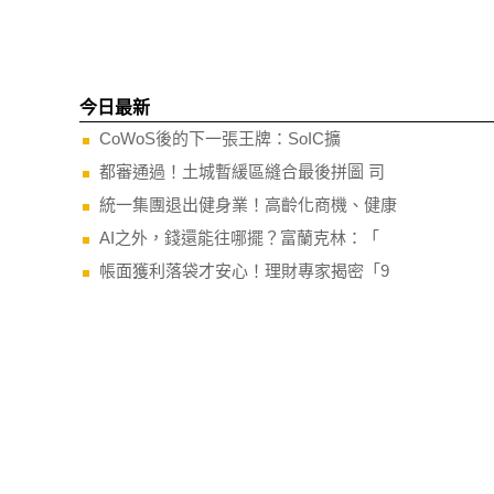
今日最新
CoWoS後的下一張王牌：SoIC擴
都審通過！土城暫緩區縫合最後拼圖 司
統一集團退出健身業！高齡化商機、健康
AI之外，錢還能往哪擺？富蘭克林：「
帳面獲利落袋才安心！理財專家揭密「9