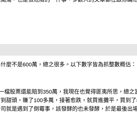
什麼不是600萬，總之很多。以下數字皆為抓整數概估：
一檔股票還能賠到350萬，我現在也覺得匪夷所思，總之
甜頭，賺了100多萬，接著愈跌，就買進攤平，買到了8
公司就是遇到了倒霉事，該發酵的也未發酵，於是最後出