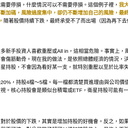
況需要停損，什麼情況可以不需要停損。這個例子裡，
我
不斷加碼，風險過度集中，卻仍不斷增加自己的風險，最
，
隨著股價持續下跌，最終承受不了而出場（因為再下去
新手投資人喜歡重壓或All in，這相當危險。事實上，
不會傷筋動骨。現在我的做法，是依照總體經濟的情況，
衛星持股，不會因為看好某一支，就特別重壓以至於比率
20%，持股4檔～5檔。每一檔都清楚買進理由與公司價
視。核心持股會是類似台積電或ETF，衛星持股可能有
，對於股價的下跌，其實是增加持股的好機會。反之，如