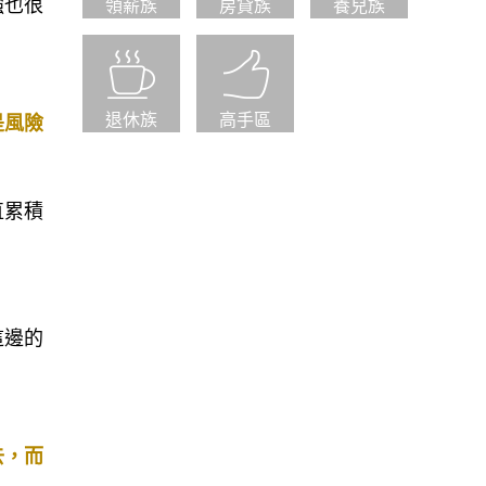
強也很
領薪族
房貸族
養兒族
退休族
高手區
是風險
直累積
這邊的
去，而