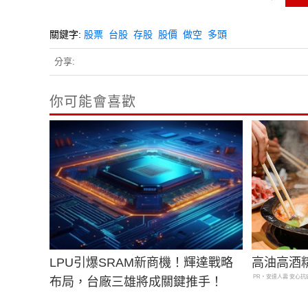
關鍵字:
股票
台股
存股
股價
做空
多頭
分享:
你可能會喜歡
LPU引爆SRAM新商機！輝達戰略
高油高酒
PR・安達人壽 安心抗
布局，台廠三雄將成關鍵推手！