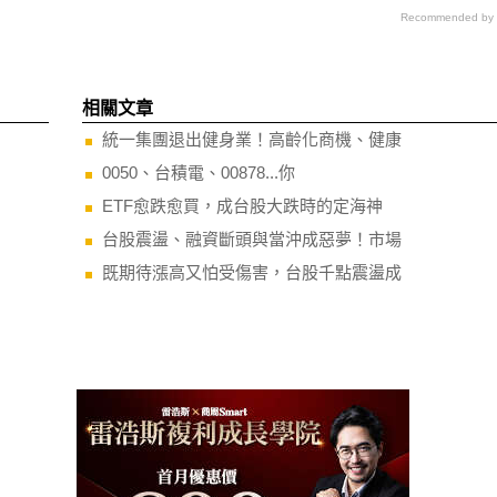
Recommended by
相關文章
統一集團退出健身業！高齡化商機、健康
0050、台積電、00878...你
ETF愈跌愈買，成台股大跌時的定海神
台股震盪、融資斷頭與當沖成惡夢！市場
既期待漲高又怕受傷害，台股千點震盪成