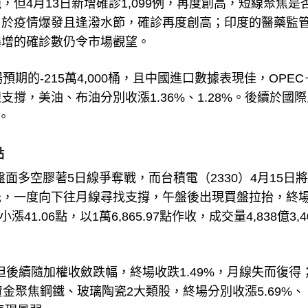
但4月13日新增確診1,099例，再度創高，短線聚焦是
由於疫情爆發且逢潑水節，確診再度創高；印度的醫藥監
，但爆增的確診數仍令市場觀望。
市場預期的-215萬4,000桶，且中國進口數據表現佳，OPE
撐，美油、布油分別收漲1.36%、1.28%。後續於國
。
點
盤面多空膠著5日線爭奪戰，而台積電（2330）4月15日
低，一度向下往月線尋找支撐，午盤後出現買盤拉抬，終
.06點，以1萬6,865.97點作收，成交量4,838億3,4
但後續隨加權收斂跌幅，終場收跌1.49%，月線失而復得
金聚焦鋼鐵、玻璃陶瓷2大類股，終場分別收漲5.69%、