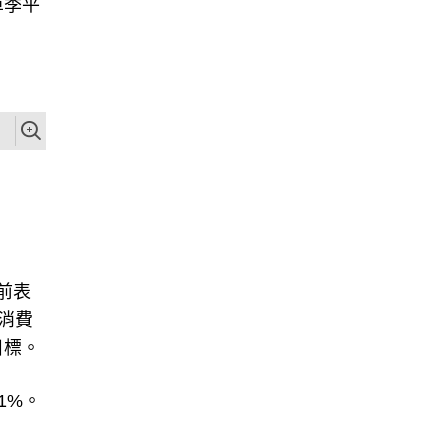
單季平
先前表
消費
目標。
1%。