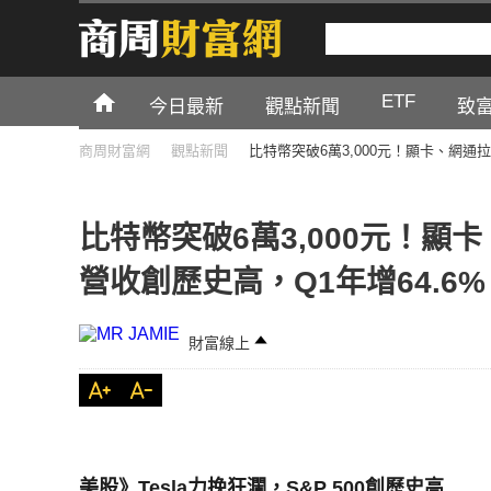
ETF
今日最新
觀點新聞
致
商周財富網
觀點新聞
比特幣突破6萬3,000元！顯卡、網通
比特幣突破6萬3,000元！
營收創歷史高，Q1年增64.6%
財富線上
美股》Tesla力挽狂瀾，S&P 500創歷史高