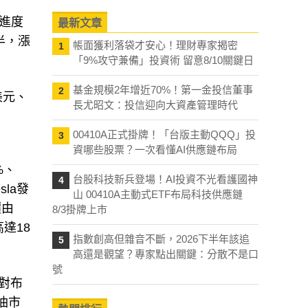
進度
最新文章
各半，漲
帳面獲利落袋才安心！理財專家揭密
1
「9%攻守兼備」投資術 留意8/10關鍵日
基金規模2年增近70%！第一金投信董事
2
美元、
長尤昭文：投信迎向大資產管理時代
00410A正式掛牌！「台版主動QQQ」投
3
資哪些股票？一次看懂AI供應鏈布局
%、
台股科技新兵登場！AI投資不光看護國神
4
sla發
山 00410A主動式ETF布局科技供應鏈
價由
8/3掛牌上市
達18
指數創高但雜音不斷，2026下半年該追
5
高還是觀望？專家點出關鍵：分散不是口
號
升對布
油市