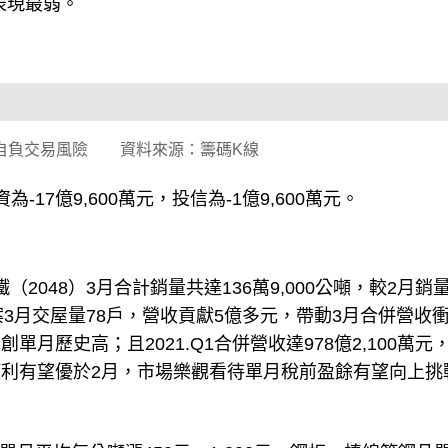
表現最弱。
自負交易風險 資料來源：籌碼K線
-17億9,600萬元，投信為-1億9,600萬元。
（2048）3月合計銷量共達136萬9,000公噸，較2月銷
案3月交屋量78戶，營收貢獻5億多元，帶動3月合併營收
3%，創單月歷史高；且2021.Q1合併營收達978億2,100萬元
，獲利有望優於2月，市場樂觀看待單月稅前盈餘有望向上挑