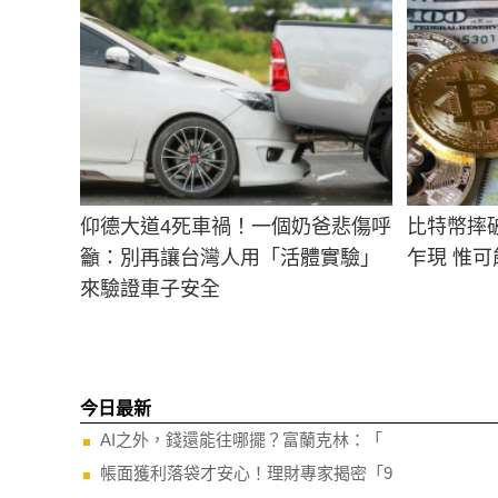
仰德大道4死車禍！一個奶爸悲傷呼
比特幣摔
籲：別再讓台灣人用「活體實驗」
乍現 惟
來驗證車子安全
今日最新
AI之外，錢還能往哪擺？富蘭克林：「
帳面獲利落袋才安心！理財專家揭密「9