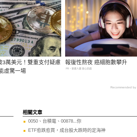
破3萬美元！雙重支付疑慮
報復性熬夜 癌細胞數攀升
PR・安達人壽 安心抗癌
可能虛驚一場
Recommended by
相關文章
0050、台積電、00878...你
ETF愈跌愈買，成台股大跌時的定海神