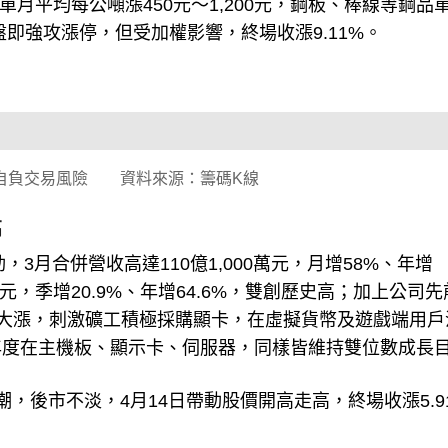
品單月平均每公噸漲450元～1,200元，鋼板、棒線等鋼品
價早盤即強攻漲停，但受加權影響，終場收漲9.11%。
自負交易風險 資料來源：籌碼K線
高
3月合併營收高達110億1,000萬元，月增58%、年增
500萬元，季增20.9%、年增64.6%，雙創歷史高；加上公司
格大漲，刺激礦工積極採購顯卡，在虛擬貨幣及遊戲端用戶
年度在主機板、顯示卡、伺服器，同樣皆維持雙位數成長
購潮，後市不淡，4月14日帶動股價開高走高，終場收漲5.9