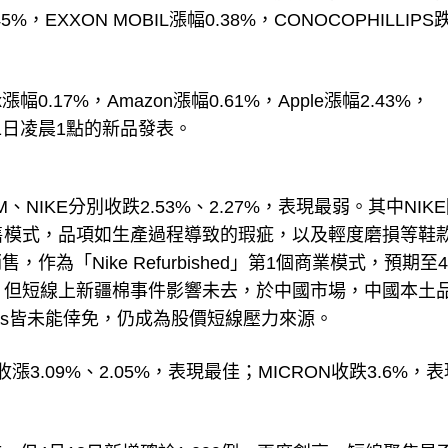
EXXON MOBIL漲幅0.38%，CONOCOPHILLIPS
x漲幅0.17%，Amazon漲幅0.61%，Apple漲幅2.43%，
4月21日凌晨1點的新品發表。
、NIKE分別收跌2.53%、2.27%，表現最弱。其中NIK
售模式，品項如生產過程導致的瑕疵，以及輕度磨損等鞋
「Nike Refurbished」第1個商業模式，預期至4
；但短線上新疆棉事件影響未去，於中國市場，中國本土
das皆未能倖免，仍成為股價短線壓力來源。
漲3.09%、2.05%，表現最佳；MICRON收跌3.6%，