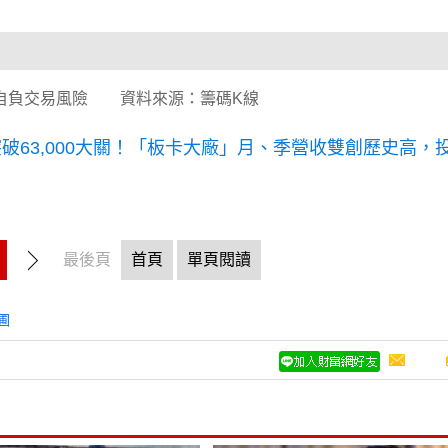
自負交易風險 資料來源：籌碼K線
破63,000大關！「板卡大廠」月、季營收雙創歷史高，
最後頁
首頁
單頁閱讀
圃