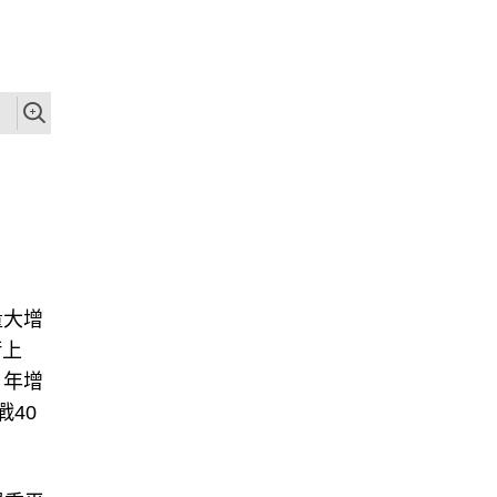
量大增
衝上
，年增
戰40