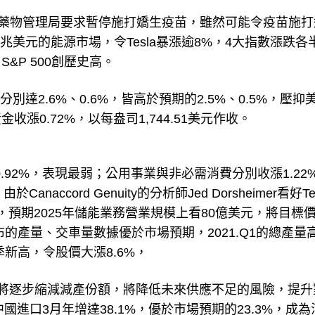
品藥物管理局要求暫停施打嬌生疫苗，雖然可能令疫苗施打
a將征服上兆美元的能源市場，令Tesla暴漲逾8%，4大指數漲跌
S&P 500創歷史高。
別達2.6%、0.6%，皆高於預期的2.5%、0.5%，壓抑
0.72%，以每盎司1,744.51美元作收。
跌0.92%，表現最弱；公用事業與非必需消費分別收漲1.22
naccord Genuity的分析師Jed Dorsheimer看好Te
，預期2025年儲能業務營業規模上看80億美元，將目標
公布的產量、交車量數據優於市場預期，2021.Q1的總產量高
季新高，令股價大漲8.6%，
先前提及將逐步縮減減產份額，將降低未來供應不足的風險，提
國進口3月年增達38.1%，優於市場預期的23.3%，成為