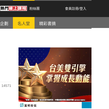
粉絲團
會員註冊
/
登入
企劃
名人堂
精彩書摘
14571