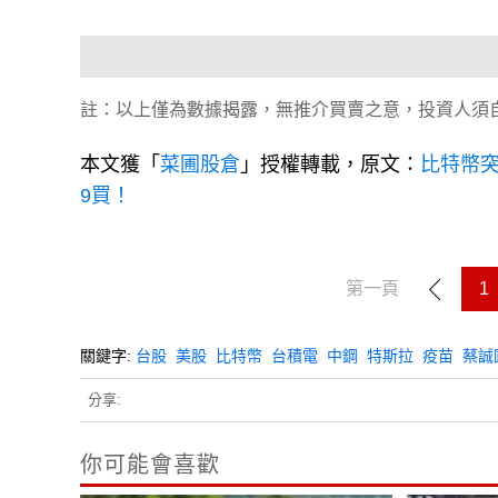
註：以上僅為數據揭露，無推介買賣之意，投資人須
本文獲「
菜圃股倉
」授權轉載，原文：
比特幣突
9買！
第一頁
1
關鍵字:
台股
美股
比特幣
台積電
中鋼
特斯拉
疫苗
蔡誠
分享:
你可能會喜歡