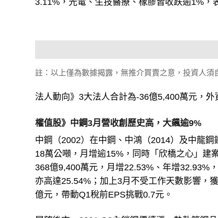
3.11%，光電、生技醫療、橡膠皆收跌逾1%，
註：以上僅為數據揭露，無推介買賣之意，投資人須
法人動向》3大法人合計為-36億5,400萬元，外資為
權值股》中鋼3月營收創歷史高，大飆逾9%
中鋼（2002）在中鋼、中鴻（2014）及中龍鋼鐵
18萬公噸，月增逾15%，同時「欣橋之心」建
368億9,400萬元，月增22.53%、年增32.9
亦高達25.54%；加上3月不受工作天數影響
億元，帶動Q1稅前EPS挑戰0.7元。