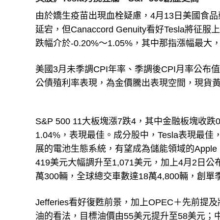
由於嬌生疫苗出現血栓疑慮，4月13日美國食
延宕，但Canaccord Genuity看好Tesl
跌幅介於-0.20%～1.05%，其中那指漲幅最大，
美國3月未季調CPI年率、季調後CPI月率公布值分
公債殖利率表現，為金價騰出表現空間，現貨黃金收漲
S&P 500 11大板塊漲7跌4，其中金融板塊收
1.04%，表現最佳。成分股中，Tesla表現最佳，由於Ca
展的電池生態系統，有望成為儲能領域的Apple
419美元大幅調升至1,071美元，加上4月2日
萬300輛，全球總交車數達18萬4,800輛，創單
Jefferies看好復甦前景，加上OPEC＋
油的看法，目標油價由55美元提升至58美元；中