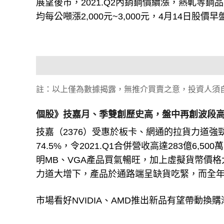
展望後市，2021.Q2內銷鋼價續漲，熱軋等鋼
均每公噸漲2,000元~3,000元，4月14日股
註：以上僅為數據揭露，無推介買賣之意，投資人須
個股》技嘉月、季雙創歷史高，盤中再創波段
技嘉（2376）受惠於板卡、網通的拉貨力道強勁，
74.5%，令2021.Q1合併營收高達283億6,
明MB、VGA產品買氣暢旺，加上虛擬貨幣價
力道大增下，產品於通路端呈缺貨吃緊，而全
市場看好NVIDIA、AMD推出新品有望帶動換