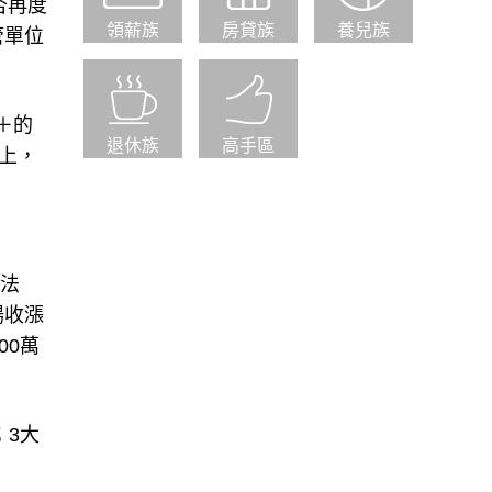
否再度
領薪族
房貸族
養兒族
管單位
C＋的
退休族
高手區
際上，
將法
場收漲
00萬
；3大