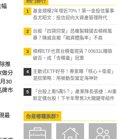
熱門排行
跌幅
基金規模2年增近70%！第一金投信董事
1
長尤昭文：投信迎向大資產管理時代
台股「四貸同堂」恐複製韓國去槓桿風
2
暴？陳威良揭「融資體脂率」不高
槓桿ETF也買台積電現貨？00631L曝險
3
破百，成「含積量」冠軍
E除推
主動式ETF好夯！專家曝「核心＋衛星」
4
款做分
混搭策略：用被動型當定海神針
月30
品牌市
「台股上看5萬5？」產業隊長張捷：AI重
5
新定價台股！下半年聚焦3大關鍵零組件
表現最
你是哪種族群?