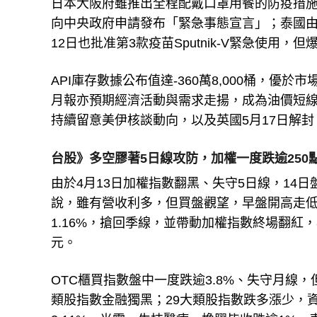
日本大阪府雖推出全程配戴口罩用餐的防疫措施，
向中央政府申請發布「緊急事態宣言」；泰國
12日也批准第3款疫苗Sputnik-V緊急使用
API庫存數據公布值達-360萬8,000桶，優於
月報亦預期經濟活動與需求走揚，成為油價短線支
持續留意美伊核談動向，以及英國5月17日解封
台股》多空膠著5日線攻防，加權一度跌逾250
由於4月13日加權指數翻黑、失守5日線，14日
說，雖有營收利多，但買盤觀望，早盤開高走
1.16%，搶回季線，並帶動加權指數終場翻紅，小漲41
元。
OTC櫃買指數盤中一度跌逾3.8%、失守月線，
類股指數金融獨黑；29大類股指數跌多漲少，資