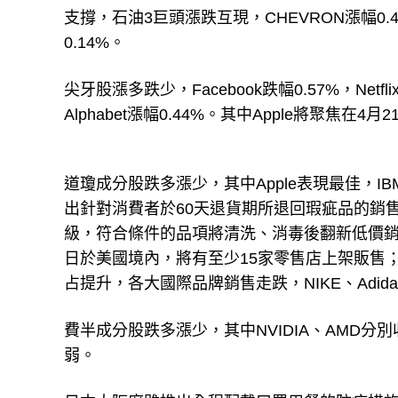
支撐，石油3巨頭漲跌互現，CHEVRON漲幅0.45%，
0.14%。
尖牙股漲多跌少，Facebook跌幅0.57%，Netfli
Alphabet漲幅0.44%。其中Apple將聚焦在
道瓊成分股跌多漲少，其中Apple表現最佳，IBM
出針對消費者於60天退貨期所退回瑕疵品的銷
級，符合條件的品項將清洗、消毒後翻新低價銷售，作為
日於美國境內，將有至少15家零售店上架販售
占提升，各大國際品牌銷售走跌，NIKE、Adi
費半成分股跌多漲少，其中NVIDIA、AMD分別收
弱。