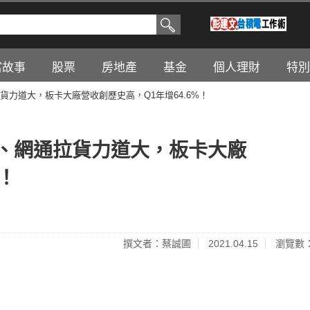
富故事
股票
房地產
基金
個人理財
特別
拉貨力道大，板卡大廠營收創歷史高，Q1年增64.6%！
顯卡、網通拉貨力道大，板卡大廠
！
撰文者：蔡誠圃
2021.04.15
瀏覽數：