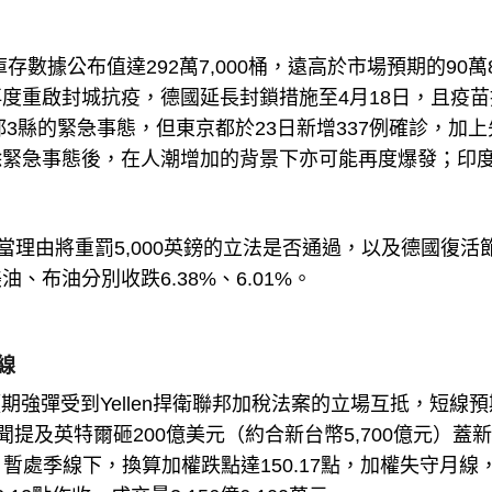
數據公布值達292萬7,000桶，遠高於市場預期的90萬8,
度重啟封城抗疫，德國延長封鎖措施至4月18日，且疫苗
都3縣的緊急事態，但東京都於23日新增337例確診，加上
除緊急事態後，在人潮增加的背景下亦可能再度爆發；印
當理由將重罰5,000英鎊的立法是否通過，以及德國復活
布油分別收跌6.38%、6.01%。
線
預期強彈受到Yellen捍衛聯邦加稅法案的立場互抵，短線
新聞提及英特爾砸200億美元（約合新台幣5,700億元）蓋
%，暫處季線下，換算加權跌點達150.17點，加權失守月線