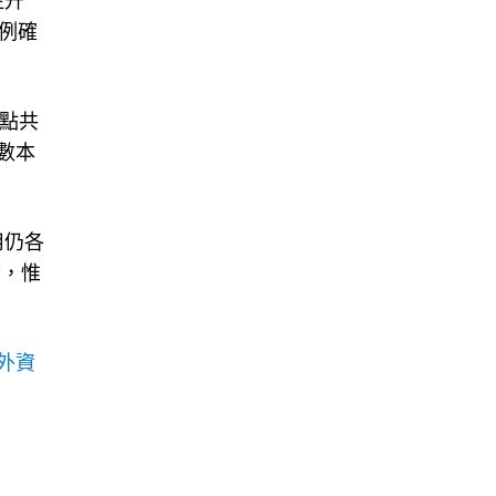
注升
例確
跌點共
指數本
用仍各
響，惟
外資