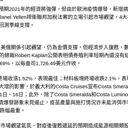
，但預期2021年的經濟將強彈，但由於歐洲疫情爆發，新增
net Yellen捍衛聯邦加稅法案的立場引起市場觀望，4
度回測季線支撐。
且美俄關係引起觀望，仍為金價支撐，但經濟步入復甦，
裁Robert Kaplan公開表明債券殖利率短期內還沒有
%，以每盎司1,726.49美元作收。
塊終場收漲1.52%，表現最佳；材料板塊終場收跌2.1%，
影響，於義大利的Costa Cruises宣布Costa Smera
、16日；此外，除了Costa Smeralda和Costa Lumin
情爆發跡象未見遏止，疫苗產量與施打情況亦未能消弭市
中跌幅最重。
續市場觀望氣氛，對疫後復甦遞延的預期造成能源相關類