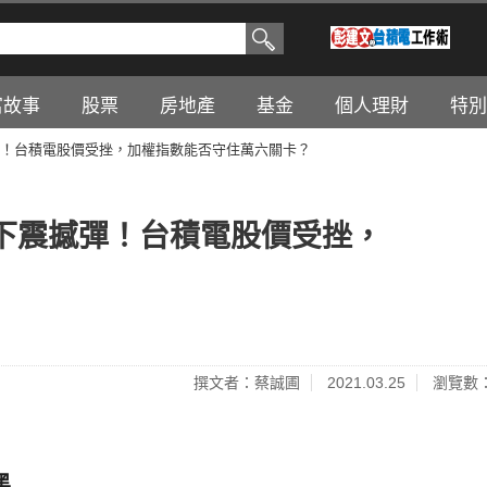
富故事
股票
房地產
基金
個人理財
特別
！台積電股價受挫，加權指數能否守住萬六關卡？
下震撼彈！台積電股價受挫，
撰文者：蔡誠圃
2021.03.25
瀏覽數：
黑