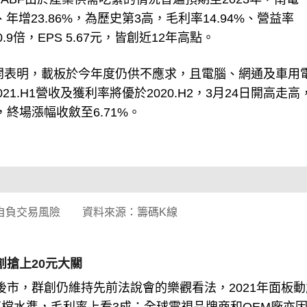
、年增23.86%，為歷史第3高，毛利率14.94%、營益率
0.9倍，EPS 5.67元，皆創近12年高點。
公開表明，載板於今年度仍供不應求，且電腦、網通及車用
.H1營收及獲利率將優於2020.H2，3月24日開高走高
終場漲幅收斂至6.71%。
自負交易風險 資料來源：籌碼K線
創搶上20元大關
板後市，群創仍維持先前法說會的樂觀看法，2021年面板