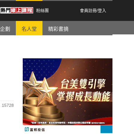
粉絲團
會員註冊
/
登入
企劃
名人堂
精彩書摘
15728