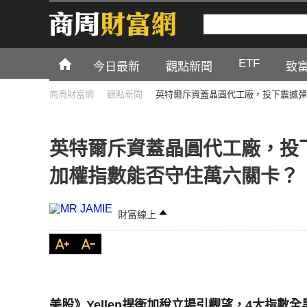
ETF
今日最新
觀點新聞
致
商周財富網
觀點新聞
英特爾斥資蓋晶圓代工廠，投下震撼彈
英特爾斥資蓋晶圓代工廠，投
加權指數能否守住萬六關卡？
財富線上
美股》Yellen捍衛加稅立場引觀望，4大指數全