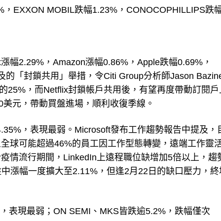
XXON MOBIL跌幅1.23%，CONOCOPHILLIPS跌
x漲幅2.29%，Amazon漲幅0.86%，Apple跌幅0.69%，
提及的「封鎖共用」舉措，令Citi Group分析師Jason Bazin
的25%，而Netflix封鎖帳戶共用後，有望再度帶動訂閱戶
650美元，帶動買盤進場，順利收復季線。
4.35%，表現最弱。Microsoft發布工作趨勢報告中提及
且全球可能超過46%的員工因工作型態轉變，遠端工作靈
情流行期間，LinkedIn上遠程職位缺增加5倍以上，趨
，盤中漲幅一度擴大至2.11%，但逢2月22日的缺口壓力，
，表現最弱；ON SEMI、MKS皆跌逾5.2%，跌幅僅次