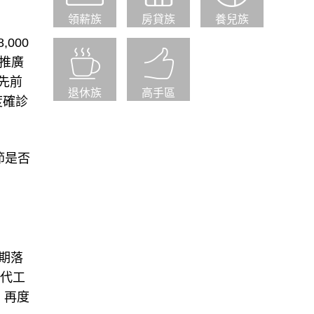
領薪族
房貸族
養兒族
000
推廣
先前
退休族
高手區
度確診
節是否
預期落
新代工
，再度