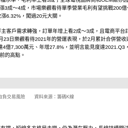
檔水準，毛利率上看3成；全球電視品牌商和OEM廠亦
再漲3成～4成，市場樂觀看待單季營業毛利有望挑戰200億～
6.32%，闖過20元大關。
get等主客戶需求轉強，訂單年增上看2成～3成，且電商平台
23日樂觀看待2021年的營運表現，於2月累計合併營收達
達4億7,300萬元、年增27.8%，並明言能見度達2021.Q
情前的高點。
自負交易風險 資料來源：籌碼K線