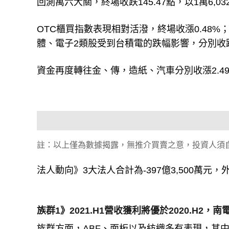
回測萬六大關，終場收跌145.47點，以1萬6,032
OTC櫃買指數表現相對活潑，終場收漲0.48
體、電子2類股受到台積電的跌幅影響，分別收跌2
資金再度轉往金、傳，造紙、汽車分別收漲2.49
註：以上僅為數據揭露，無推介買賣之意，投資人須
法人動向》3大法人合計為-397億3,500萬元，外資
族群1》2021.H1營收獲利將優於2020.H2，
族群方面，ABF、面板以及紡織多有表現，其中