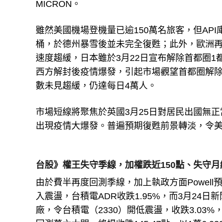
MICRON。
雖然美國機場登機量已逾150萬名旅客，但API庫存
桶，於德州暴雪後並未完全復甦；此外，歐洲再
速度趨緩，日本雖於3月22日宣布解除首都圈1
西方解封後疫情爆發，引起市場觀望首都圈解
數未見趨緩，仍達每日4萬人。
市場短線將聚焦於英國3月25日對居民出國無正
出現疫情大爆發。普遍預期復甦前景轉淡，令美油、
台股》權王失守季線，加權跌近150點、失守月
由於費半再度回測季線，加上執政方面Powell
入震盪，台積電ADR收跌1.95%，而3月24日
廠，令台積電（2330）開低震盪，收跌3.03