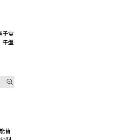
電子需
，午盤
動能皆