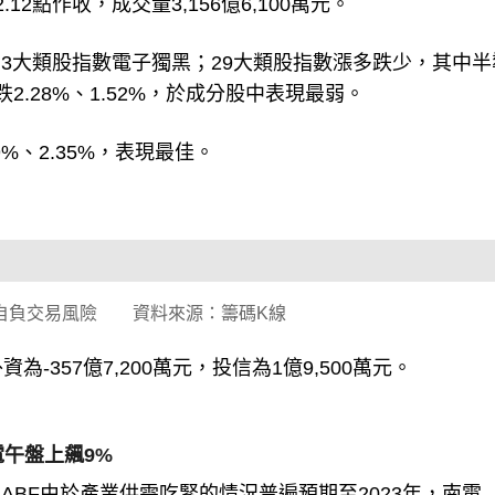
.12點作收，成交量3,156億6,100萬元。
%；3大類股指數電子獨黑；29大類股指數漲多跌少，其中半
.28%、1.52%，於成分股中表現最弱。
%、2.35%，表現最佳。
自負交易風險 資料來源：籌碼K線
為-357億7,200萬元，投信為1億9,500萬元。
南電午盤上飆9%
ABF由於產業供需吃緊的情況普遍預期至2023年，南電