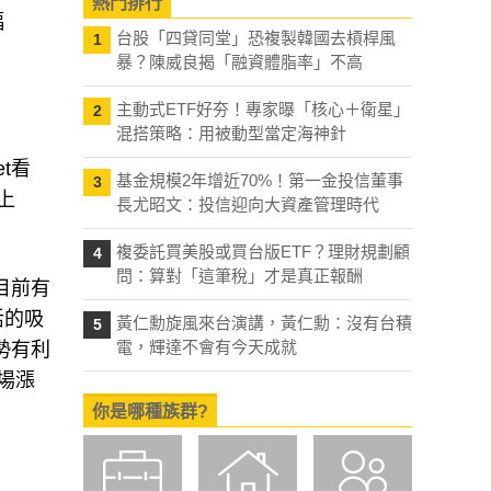
熱門排行
幅
台股「四貸同堂」恐複製韓國去槓桿風
1
暴？陳威良揭「融資體脂率」不高
主動式ETF好夯！專家曝「核心＋衛星」
2
混搭策略：用被動型當定海神針
et看
基金規模2年增近70%！第一金投信董事
3
上
長尤昭文：投信迎向大資產管理時代
複委託買美股或買台版ETF？理財規劃顧
4
問：算對「這筆稅」才是真正報酬
，目前有
活的吸
黃仁勳旋風來台演講，黃仁勳：沒有台積
5
電，輝達不會有今天成就
勢有利
終場漲
你是哪種族群?