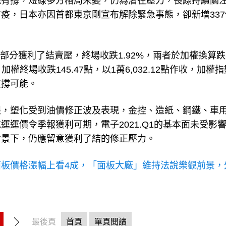
現有撐，短線多方格局未變，仍為潛在壓力，長線持續關
疫，日本亦因首都東京剛宣布解除緊急事態，卻新增337
現部分獲利了結賣壓，終場收跌1.92%，兩者於加權換算
權終場收跌145.47點，以1萬6,032.12點作收，加權
支撐可能。
眼，塑化受到油價修正波及表現，金控、造紙、鋼鐵、車
運價令季報獲利可期，電子2021.Q1的基本面未受影
背景下，仍應留意獲利了結的修正壓力。
面板價格漲幅上看4成，「面板大廠」維持法說樂觀前景，
最後頁
首頁
單頁閱讀