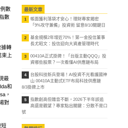
病例數
最新文章
大指數
帳面獲利落袋才安心！理財專家揭密
1
「9%攻守兼備」投資術 留意8/10關鍵日
基金規模2年增近70%！第一金投信董事
2
長尤昭文：投信迎向大資產管理時代
數據轉
結束上
00410A正式掛牌！「台版主動QQQ」投
3
資哪些股票？一次看懂AI供應鏈布局
台股科技新兵登場！AI投資不光看護國神
4
表現最
山 00410A主動式ETF布局科技供應鏈
lda和
8/3掛牌上市
osa，
指數創高但雜音不斷，2026下半年該追
5
場對
高還是觀望？專家點出關鍵：分散不是口
號
股短