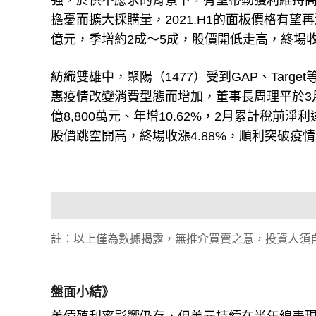
強，於供不應求的背景下，有望帶動獲利維持高
擔憂而擴大採購量，2021.H1的面板價格有望
億元，季增約2成～5成，股價開低走高，終場收漲
紡織雙雄中，聚陽（1477）受到GAP、Tar
惠疫情改變消費型態而增加，董事長周理平於3月
億8,800萬元、年增10.62%，2月累計稅前淨利
股價跳空開高，終場收漲4.88%，順利突破疫
註：以上僅為數據揭露，無推介買賣之意，投資人須
盤面小結》