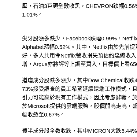
壓，石油3巨頭全數收黑，CHEVRON跌幅0.56%，E
1.01%。
尖牙股漲多跌少，Facebook跌幅0.99%，Netfli
Alphabet漲幅0.52%。其中，Netflix由於先前
好，多人共用令Netflix營收損失預估約達總收入
增，Argus亦將評等上調至買入，目標價上看
道瓊成分股跌多漲少，其中Dow Chemical收跌
73%接受調查的員工希望延續遠端工作模式，
引力可能高於現有工作模式，因此考慮辭職。於疫
於Microsoft提供的雲端服務，股價開高走高
幅收斂至0.67%。
費半成分股全數收跌，其中MICRON大跌6.44%