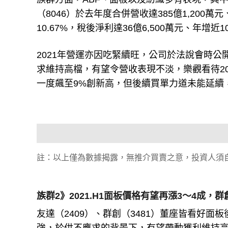
（8046）於去年度合併營收達385億1,200萬元
10.67%，稅後淨利達36億6,500萬元、年增近1
2021年營運亦因吃緊續旺，公司於法說會時
求維持高檔，有望令營收表現不淡，樂觀看待2021
一度飆至9%創新高，但後續買單力道未能延續，
註：以上僅為數據揭露，無推介買賣之意，投資人須
族群2》2021.H1面板價格有望再漲3～4成，群
友達（2409）、群創（3481）董座皆看好面