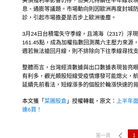
美債殖利率影響仍存，但美元持續在半年線表
息、通膨等議題。市場動向則因歐洲再度封城防
診，引起市場擔憂是否步上歐洲後塵。
3月24日台積電失守季線，且鴻海（2317）浮
161.45點，成為加權指數回測萬六主壓力來源，加
週若無法搶回月線，則不排除向下往季線尋找
整體而言，台灣經濟數據與出口數據表現皆亮
有利多，觀光類股短線受疫情爆發可能熄火，航運
延續先前看法，短線漲多的個股於輪漲快速的
本文獲「
菜圃股倉
」授權轉載，原文：
上半年
連6買！
第一頁
1