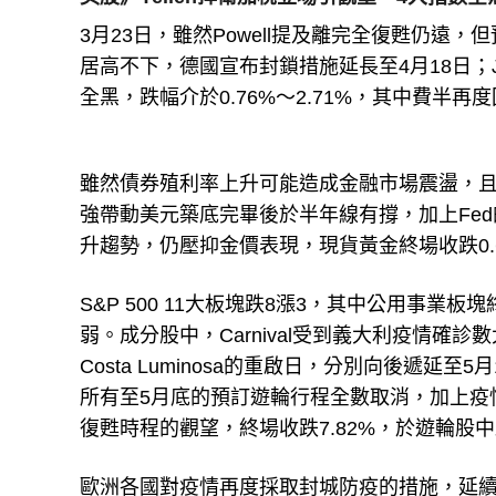
3月23日，雖然Powell提及離完全復甦仍遠
居高不下，德國宣布封鎖措施延長至4月18日；Ja
全黑，跌幅介於0.76%～2.71%，其中費半再
雖然債券殖利率上升可能造成金融市場震盪，
強帶動美元築底完畢後於半年線有撐，加上Fed的總
升趨勢，仍壓抑金價表現，現貨黃金終場收跌0.69
S&P 500 11大板塊跌8漲3，其中公用事業板
弱。成分股中，Carnival受到義大利疫情確診數大增的
Costa Luminosa的重啟日，分別向後遞延至5月1日
所有至5月底的預訂遊輪行程全數取消，加上疫
復甦時程的觀望，終場收跌7.82%，於遊輪股
歐洲各國對疫情再度採取封城防疫的措施，延