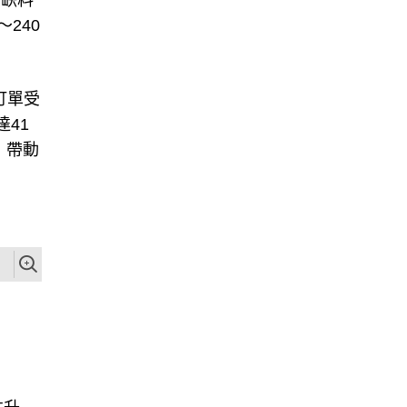
因缺料
240
訂單受
41
3，帶動