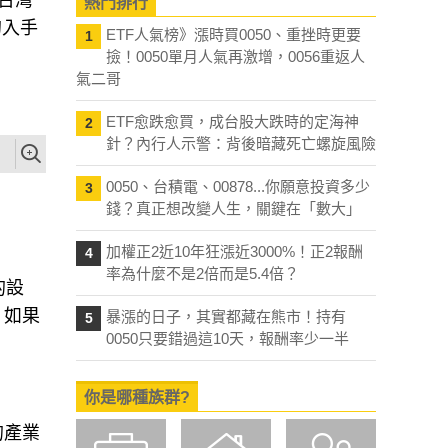
熱門排行
泰台灣
ETF人氣榜》漲時買0050、重挫時更要
1
的入手
撿！0050單月人氣再激增，0056重返人
氣二哥
ETF愈跌愈買，成台股大跌時的定海神
2
針？內行人示警：背後暗藏死亡螺旋風險
0050、台積電、00878...你願意投資多少
3
錢？真正想改變人生，關鍵在「數大」
加權正2近10年狂漲近3000%！正2報酬
4
率為什麼不是2倍而是5.4倍？
的設
暴漲的日子，其實都藏在熊市！持有
5
，如果
0050只要錯過這10天，報酬率少一半
你是哪種族群?