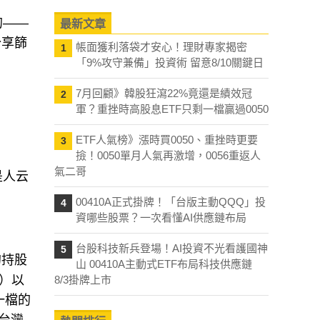
最新文章
的——
帳面獲利落袋才安心！理財專家揭密
1
分享篩
「9%攻守兼備」投資術 留意8/10關鍵日
7月回顧》韓股狂瀉22%竟還是績效冠
2
軍？重挫時高股息ETF只剩一檔贏過0050
ETF人氣榜》漲時買0050、重挫時更要
3
撿！0050單月人氣再激增，0056重返人
氣二哥
是人云
00410A正式掛牌！「台版主動QQQ」投
4
資哪些股票？一次看懂AI供應鏈布局
台股科技新兵登場！AI投資不光看護國神
5
山 00410A主動式ETF布局科技供應鏈
的持股
8/3掛牌上市
3）以
一檔的