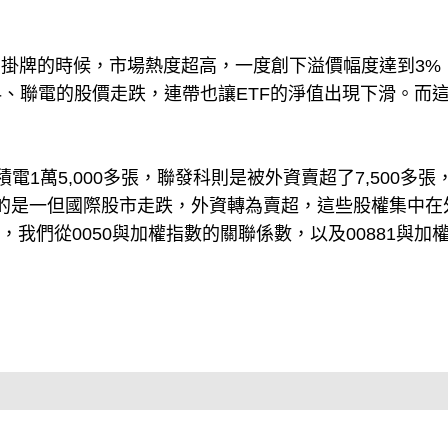
的優點，一但有一天時空背景轉換，這些目前被高度看好
剛掛牌的時候，市場熱度超高，一度創下溢價幅度達到3%
、聯電的股價走跌，連帶也讓ETF的淨值出現下滑。而這
。
1萬5,000多張，聯發科則是被外資賣超了7,500多張
預見的是一但國際股市走跌，外資轉為賣超，這些股權集中在
我們從0050與加權指數的關聯係數，以及00881與加