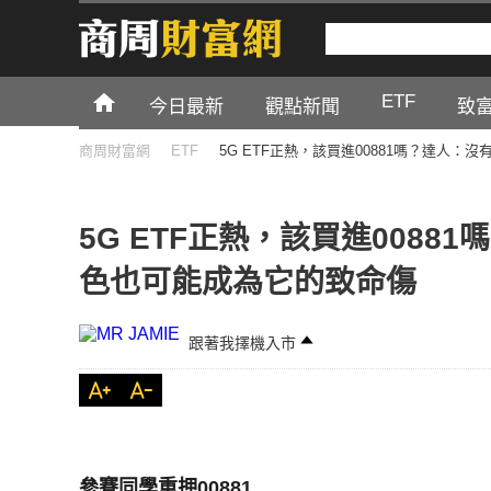
ETF
今日最新
觀點新聞
致
商周財富網
ETF
5G ETF正熱，該買進00881嗎？達人：
5G ETF正熱，該買進0088
色也可能成為它的致命傷
跟著我擇機入市