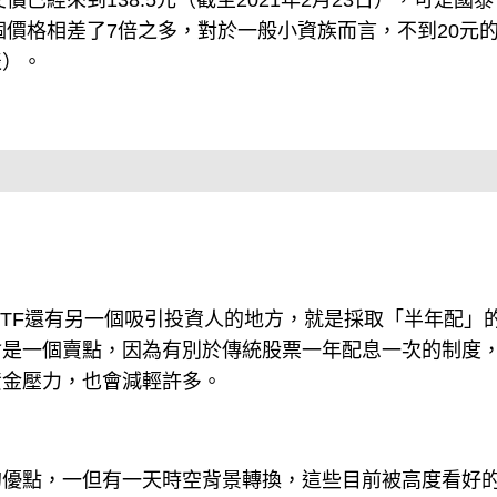
價已經來到138.5元（截至2021年2月23日），可是國
），兩個價格相差了7倍之多，對於一般小資族而言，不到20元
表）。
ETF還有另一個吸引投資人的地方，就是採取「半年配」
會是一個賣點，因為有別於傳統股票一年配息一次的制度
資金壓力，也會減輕許多。