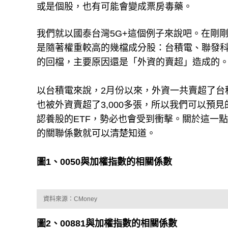
不過「水能載舟、也能覆舟」，現在我們看到
或是個股，也有可能會變成票房毒藥。
我們就以國泰台灣5G+這個例子來說吧。在剛
是隨著權重較高的幾檔成分股：台積電、聯發科
的回檔，主要原因還是「外資的賣超」造成的
以台積電來說，2月份以來，外資一共賣超了台積電
也被外資賣超了3,000多張，所以我們可以
認養股的ETF，勢必也會受到衝擊。關於這一點，
的關聯係數就可以清楚知道。
圖1、0050與加權指數的相關係數
資料來源：CMoney