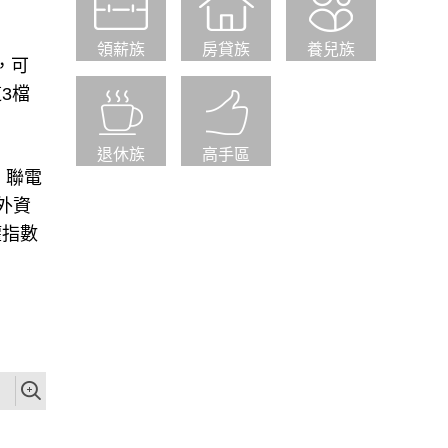
的產業
領薪族
房貸族
養兒族
，可
3檔
退休族
高手區
，聯電
外資
權指數