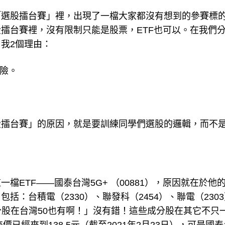
「選股擂台賽」裡，出現了一檔大家都沒有想到的參賽標
選股擂台賽裡，沒有限制只能是股票，ETF也可以。在我們
我2個理由：
風險。
股擂台賽」的原因，就是要訓練同學們選股的邏輯，而不
ETF——國泰台灣5G+ （00881），原因就在於他
：台積電（2330）、聯發科（2454）、聯電（230
些成分股在台灣50也有啊！」沒有錯！這些成分股在其它不只