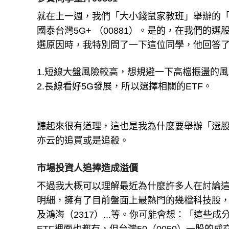
參賽同學重押00881
就在上一週，我們「大小錢鼠家教班」舉辦的
國泰台灣5G+ （00881）。是的，在我們的
選原因時，我特別問了一下這位同學，他回答了
1.短線大盤風險較高，想規避一下高檔振盪的
2.長線看好5G發展，所以選擇相關的ETF。
聽起來很有道理，這也是我為什麼要舉辦「選
亦云的追買或是追殺。
市場投資人追捧造成溢價
不過我大概可以理解最近為什麼許多人在討論這一檔
明細，擁有了目前盤面上最熱門的幾檔科技股，包括
及鴻海（2317）...等。你可能會想：「這