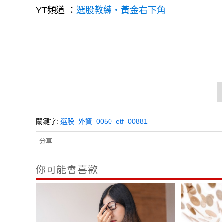
臉書粉絲專頁：
跟著我擇機入市
YT頻道 ：
選股教練・黃金右下角
關鍵字:
選股
外資
0050
etf
00881
分享:
你可能會喜歡