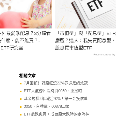
TF》最愛季配息？3分鐘看
「市值型」與「配息型」ETF
8是什麽、能不能買？-
麼選？達人：我先買配息型，
富ETF研究室
股息買市值型ETF
Recommended by
相關文章
7月回顧》韓股狂瀉22%竟還是績效冠
ETF人氣榜》漲時買0050、重挫時
基金規模2年增近70%！第一金投信董
0050、台積電、00878...你