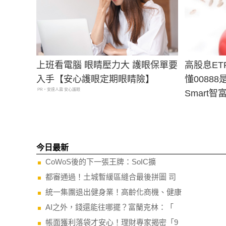
上班看電腦 眼睛壓力大 護眼保單要
高股息E
入手【安心護眼定期眼睛險】
懂0088
PR・安達人壽 安心護眼
Smart智
今日最新
CoWoS後的下一張王牌：SoIC擴
都審通過！土城暫緩區縫合最後拼圖 司
統一集團退出健身業！高齡化商機、健康
AI之外，錢還能往哪擺？富蘭克林：「