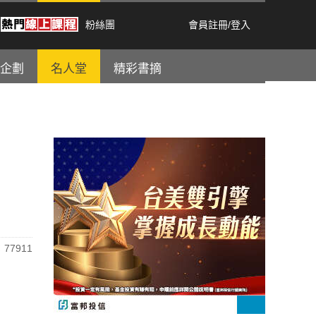
粉絲團
會員註冊
/
登入
企劃
名人堂
精彩書摘
77911