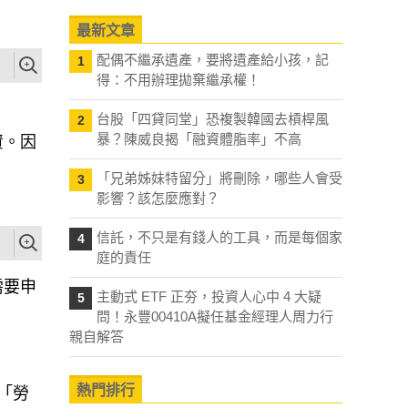
最新文章
配偶不繼承遺產，要將遺產給小孩，記
1
得：不用辦理拋棄繼承權！
台股「四貸同堂」恐複製韓國去槓桿風
2
暴？陳威良揭「融資體脂率」不高
資。因
！
「兄弟姊妹特留分」將刪除，哪些人會受
3
影響？該怎麼應對？
信託，不只是有錢人的工具，而是每個家
4
庭的責任
需要申
主動式 ETF 正夯，投資人心中 4 大疑
5
問！永豐00410A擬任基金經理人周力行
親自解答
熱門排行
「勞