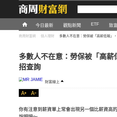
ETF
今日最新
觀點新聞
致
商周財富網
個人理財
多數人不在意：勞保被「高薪低報」，
多數人不在意：勞保被「高薪
招查詢
財富線上
你有注意到薪資單上常會出現另一個比薪資高
說明吧～