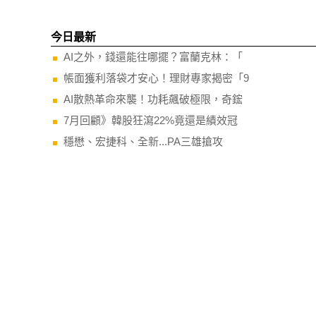
今日最新
AI之外，錢還能往哪擺？富蘭克林：「
帳面獲利落袋才安心！理財專家揭密「9
AI散熱革命來襲！功耗飆破極限，奇鋐
7月回顧》韓股狂瀉22%竟還是績效冠
穩懋、宏捷科、全新...PA三雄搶攻