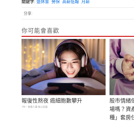
關鍵字:
退休金
勞保
高薪低報
月薪
分享:
你可能會喜歡
報復性熬夜 癌細胞數攀升
股市情緒
PR・安達人壽 安心抗癌
場嗎？資
種」套房