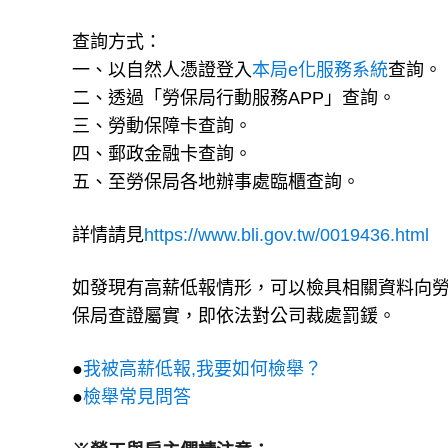
查詢方式：
一、以自然人憑證登入
本局e化服務系統
查詢。
二、透過「勞保局行動服務APP」查詢。
三、勞動保障卡查詢。
四、郵政金融卡查詢。
五、至勞保局各地辦事處臨櫃查詢。
詳情請見
https://www.bli.gov.tw/0019436.html
如發現有高薪低報情形，可以檢具相關資料向勞保
保局查證屬實，即依法對公司裁處罰鍰。
●
我被高薪低報,我要如何檢舉？
●
檢舉常見問答