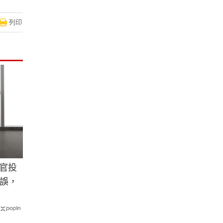
列印
飛官投
誤，