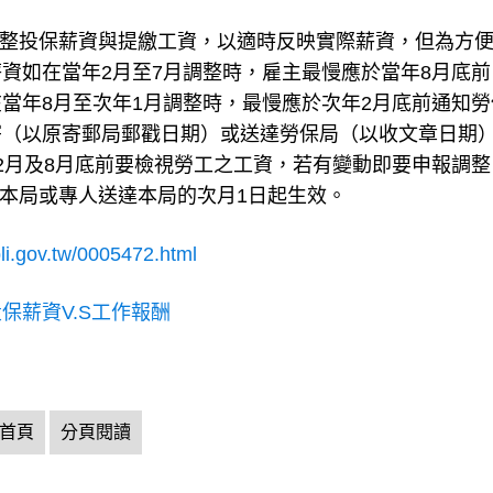
調整投保薪資與提繳工資，以適時反映實際薪資，但為方
資如在當年2月至7月調整時，雇主最慢應於當年8月底前
當年8月至次年1月調整時，最慢應於次年2月底前通知勞
寄（以原寄郵局郵戳日期）或送達勞保局（以收文章日期
2月及8月底前要檢視勞工之工資，若有變動即要申報調整
寄本局或專人送達本局的次月1日起生效。
li.gov.tw/0005472.html
保薪資V.S工作報酬
首頁
分頁閱讀