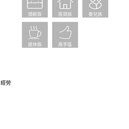
領薪族
房貸族
養兒族
退休族
高手區
，經勞