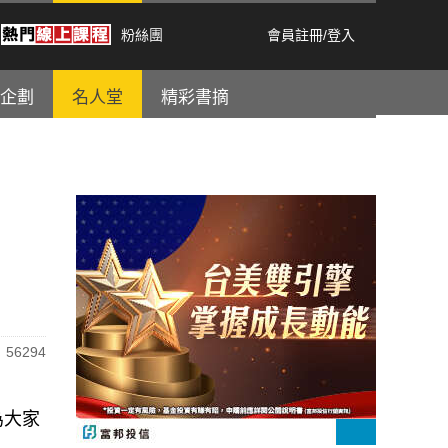
粉絲團
會員註冊
/
登入
企劃
名人堂
精彩書摘
56294
為大家