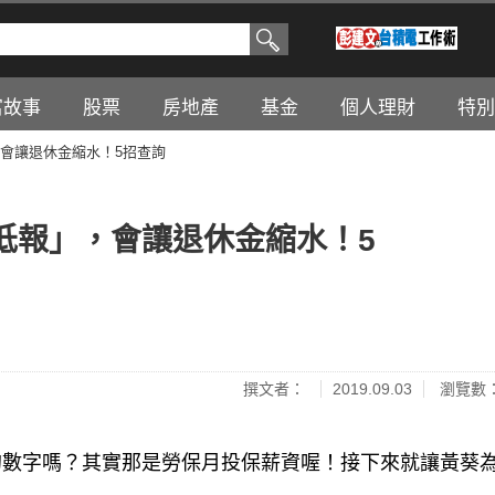
富故事
股票
房地產
基金
個人理財
特別
會讓退休金縮水！5招查詢
低報」，會讓退休金縮水！5
撰文者：
2019.09.03
瀏覽數：
的數字嗎？其實那是勞保月投保薪資喔！接下來就讓黃葵