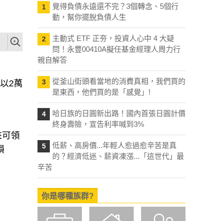
覺得負債永遠還不完？3個轉念、5個行
1
動，幫你擺脫負債人生
主動式 ETF 正夯，投資人心中 4 大疑
2
問！永豐00410A擬任基金經理人周力行
親自解答
從釜山街頭看當地的消費真相，我們買的
3
以2萬
是東西，他們買的是「感覺」!
哈日族的日圓新出路！國內首張日圓計價
4
終身壽險，宣告利率喊到3%
來可領
低薪、高房價...年輕人愈過愈辛苦是真
5
損
的？經濟低迷、薪資凍漲...「這世代」最
辛苦
你是哪種族群?