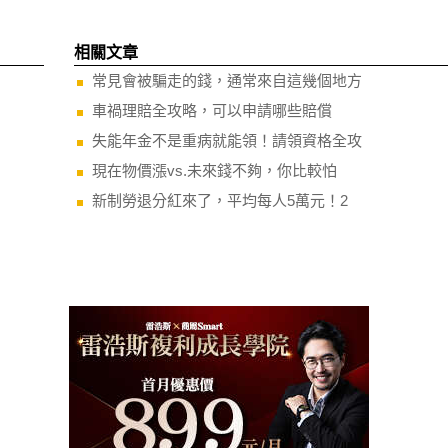
相關文章
常見會被騙走的錢，通常來自這幾個地方
車禍理賠全攻略，可以申請哪些賠償
失能年金不是重病就能領！請領資格全攻
現在物價漲vs.未來錢不夠，你比較怕
新制勞退分紅來了，平均每人5萬元！2