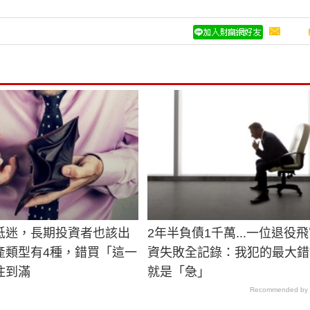
低迷，長期投資者也該出
2年半負債1千萬...一位退役
產類型有4種，錯買「這一
資失敗全記錄：我犯的最大錯
住到滿
就是「急」
Recommended by