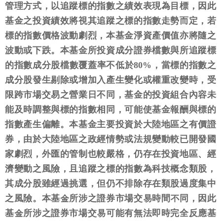
管理方式，以追蹤標的指數之績效表現為目標，因此
基金之投資績效將視其追蹤之標的指數走勢而定，若
標的指數價格波動劇烈，本基金淨資產價值亦將隨之
波動或下跌。本基金所投資成分證券檔數與所追蹤標
的指數成分股檔數覆蓋率不低於80%，當標的指數之
成分股發生剔除或增加入產生變化或權重改變時，受
限跨市場交易之營業日不同，基金的投資組合內容未
能及時調整與標的指數相同，可能使基金報酬與標的
指數產生偏離。本基金主要投資於大陸地區之有價證
券，由於大陸地區之政經情勢或法規變動較已開發國
家劇烈，外匯的管制也較嚴格，仍存在投資地區、經
濟變動之風險，且追蹤之標的指數為科技概念類股，
其成分股雖經過挑選，但仍不排除存在類股過度集中
之風險。本基金所涉之證券市場交易時間不同，因此
基金所涉之證券市場交易可能有無法即時完全反應基