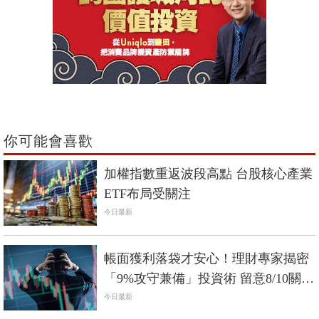
你可能會喜歡
加權指數重返波段高點 台股核心產業
ETF布局受關注
今日最新
帳面獲利落袋才安心！理財專家揭密
「9%攻守兼備」投資術 留意8/10關鍵
日
今日最新