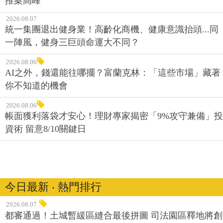
推案高峰
2026.08.07
統一集團退出健身業！高齡化商機、健康意識抬頭...同
一陣風，健身三巨頭命運大不同？
2026.08.06
AI之外，錢還能往哪擺？富蘭克林：「這些市場」藏著
你不知道的機會
2026.08.06
帳面獲利落袋才安心！理財專家揭密「9%攻守兼備」投
資術 留意8/10關鍵日
今日最新 ‧ 熱門排行
2026.08.07
都審通過！土城暫緩區縫合最後拼圖 司法園區釋地將創