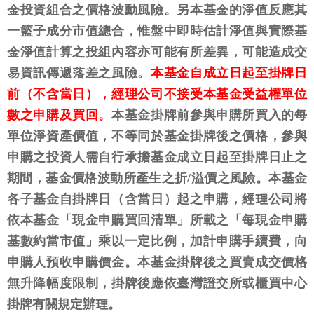
金投資組合之價格波動風險。另本基金的淨值反應其
一籃子成分市值總合，惟盤中即時估計淨值與實際基
金淨值計算之投組內容亦可能有所差異，可能造成交
易資訊傳遞落差之風險。
本基金自成立日起至掛牌日
前（不含當日），經理公司不接受本基金受益權單位
數之申購及買回。
本基金掛牌前參與申購所買入的每
單位淨資產價值，不等同於基金掛牌後之價格，參與
申購之投資人需自行承擔基金成立日起至掛牌日止之
期間，基金價格波動所產生之折/溢價之風險。本基金
各子基金自掛牌日（含當日）起之申購，經理公司將
依本基金「現金申購買回清單」所載之「每現金申購
基數約當市值」乘以一定比例，加計申購手續費，向
申購人預收申購價金。本基金掛牌後之買賣成交價格
無升降幅度限制，掛牌後應依臺灣證交所或櫃買中心
掛牌有關規定辦理。