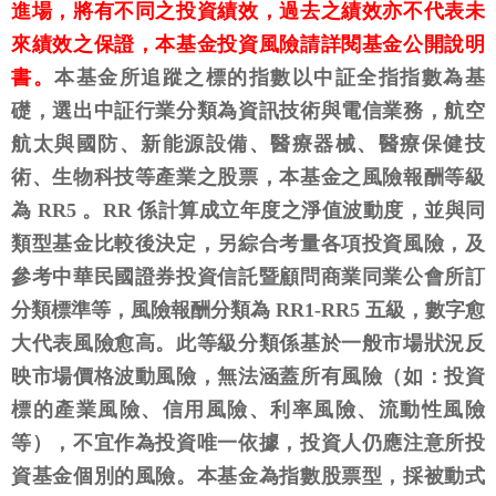
進場，將有不同之投資績效，過去之績效亦不代表未
來績效之保證，本基金投資風險請詳閱基金公開說明
書。
本基金所追蹤之標的指數以中証全指指數為基
礎，選出中証行業分類為資訊技術與電信業務，航空
航太與國防、新能源設備、醫療器械、醫療保健技
術、生物科技等產業之股票，本基金之風險報酬等級
為 RR5 。RR 係計算成立年度之淨值波動度，並與同
類型基金比較後決定，另綜合考量各項投資風險，及
參考中華民國證券投資信託暨顧問商業同業公會所訂
分類標準等，風險報酬分類為 RR1-RR5 五級，數字愈
大代表風險愈高。此等級分類係基於一般市場狀況反
映市場價格波動風險，無法涵蓋所有風險（如：投資
標的產業風險、信用風險、利率風險、流動性風險
等），不宜作為投資唯一依據，投資人仍應注意所投
資基金個別的風險。本基金為指數股票型，採被動式