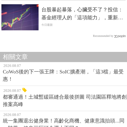
台股暴起暴落，心臟受不了？投信：
基金經理人的「這項能力」，重新受
到市場重視
今日最新
Recommended by
相關文章
2026.08.07
CoWoS後的下一張王牌：SoIC擴產潮，「這3檔」最受
惠！
2026.08.07
都審通過！土城暫緩區縫合最後拼圖 司法園區釋地將創
推案高峰
2026.08.07
統一集團退出健身業！高齡化商機、健康意識抬頭...同