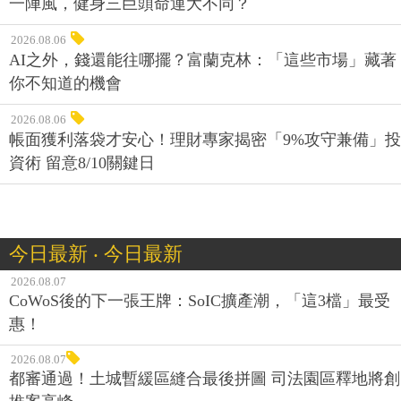
一陣風，健身三巨頭命運大不同？
2026.08.06
AI之外，錢還能往哪擺？富蘭克林：「這些市場」藏著
你不知道的機會
2026.08.06
帳面獲利落袋才安心！理財專家揭密「9%攻守兼備」投
資術 留意8/10關鍵日
今日最新 ‧ 今日最新
2026.08.07
CoWoS後的下一張王牌：SoIC擴產潮，「這3檔」最受
惠！
2026.08.07
都審通過！土城暫緩區縫合最後拼圖 司法園區釋地將創