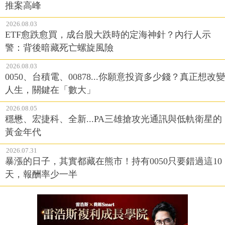
推案高峰
2026.08.03
ETF愈跌愈買，成台股大跌時的定海神針？內行人示
警：背後暗藏死亡螺旋風險
2026.08.03
0050、台積電、00878...你願意投資多少錢？真正想改變
人生，關鍵在「數大」
2026.08.05
穩懋、宏捷科、全新...PA三雄搶攻光通訊與低軌衛星的
黃金年代
2026.07.31
暴漲的日子，其實都藏在熊市！持有0050只要錯過這10
天，報酬率少一半