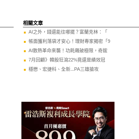
相關文章
AI之外，錢還能往哪擺？富蘭克林：「
帳面獲利落袋才安心！理財專家揭密「9
AI散熱革命來襲！功耗飆破極限，奇鋐
7月回顧》韓股狂瀉22%竟還是績效冠
穩懋、宏捷科、全新...PA三雄搶攻