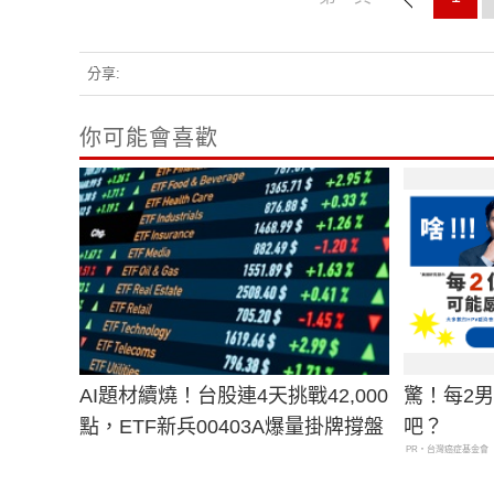
分享:
你可能會喜歡
AI題材續燒！台股連4天挑戰42,000
驚！每2
點，ETF新兵00403A爆量掛牌撐盤
吧？
PR・台灣癌症基金會