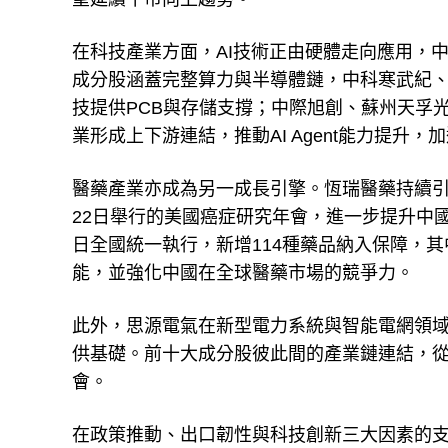
在科技產業方面，AI技術正由硬體走向應用，中國
成分股涵蓋完整算力與半導體鏈，中科寒武紀、
技提供PCB與存儲支撐；中際旭創、蘇州天孚
業形成上下游連結，推動AI Agent能力提升，
醫藥產業亦成為另一成長引擎。恆瑞醫藥持續引
22日舉行的美國癌症研究年會，進一步提升中國
日全國統一執行，新增114種藥品納入保障，其
能，並強化中國在全球醫藥市場的競爭力。
此外，思源電氣在新型電力系統與智能電網領
供基礎。前十大成分股彼此間的產業鏈連結，
會。
在政策推動、出口韌性與科技創新三大因素的支撐