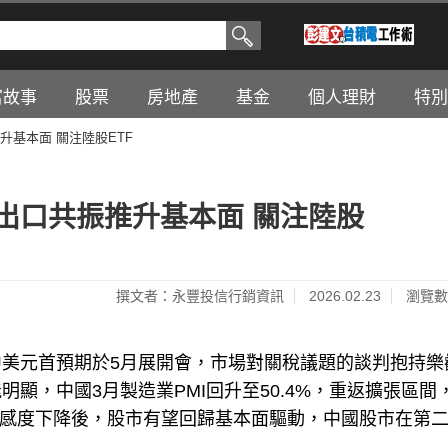
富故事
股票
房地產
基金
個人理財
特別
基本面 關注陸股ETF
出口共振推升基本面 關注陸股
撰文者：永豐投信行銷資訊
2026.02.23
瀏覽數
美元首預期於5月展開會，市場對關稅議題的談判抱持樂
顯，中國3月製造業PMI回升至50.4%，重返擴張區間
場敏感度下降後，股市有望回歸基本面驅動，中國股市在第