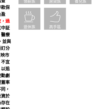
站查
領薪族
房貸族
養兒族
存款保
負盈
效，過
退休族
高手區
以中証
、醫療
，並與
所訂分
反映市
，不宜
，以追
波動劇
覆蓋率
不同，
投資於
仍存在