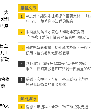
最新文章
前十大
AI之外，錢還能往哪擺？富蘭克林：「這
1
瀾起科
些市場」藏著你不知道的機會
些產
帳面獲利落袋才安心！理財專家揭密
2
「9%攻守兼備」投資術 留意8/10關鍵日
日至
AI散熱革命來襲！功耗飆破極限，奇鋐、
3
月1
健策卡位高毛利散熱新戰場
入新動
7月回顧》韓股狂瀉22%竟還是績效冠
4
軍？重挫時高股息ETF只剩一檔贏過0050
融合提
穩懋、宏捷科、全新...PA三雄搶攻光通
5
訊與低軌衛星的黃金年代
資機
熱門排行
50大
穩懋、宏捷科、全新...PA三雄搶攻光通
1