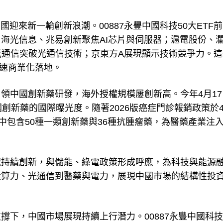
迎來新一輪創新浪潮。00887永豐中國科技50大ETF
海光信息、兆易創新聚焦AI芯片與伺服器；滬電股份、
光通信突破光通信技術；京東方A展現顯示技術競爭力。這
加速商業化落地。
領中國創新藥研發，海外授權規模屢創新高。今年4月17
創新藥的國際曝光度。隨著2026版癌症門診報銷政策於4
中包含50種一類創新藥與36種抗腫瘤藥，為醫藥產業注
域持續創新，與儲能、綠電政策形成呼應，為科技與能源
從算力、光通信到醫藥與電力，展現中國市場的結構性投
下，中國市場展現持續上行潛力。00887永豐中國科技