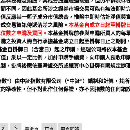
數為科技概念類股，其成分股雖經過挑選，但仍不排除存
時間不同，因此基金所涉之證券市場交易可能有無法即時
淨值反應其一籃子成分市值總合，惟盤中即時估計淨值與
造成交易資訊傳遞落差之風險。
本基金自成立日起至掛牌
單位數之申購及買回。
本基金掛牌前參與申購所買入的每
申購之投資人需自行承擔基金成立日起至掛牌日止之期間
基金自掛牌日（含當日）起之申購，經理公司將依本基金
市值」乘以一定比例，加計申購手續費，向申購人預收申
限制，掛牌後應依臺灣證交所或櫃買中心掛牌有關規定辦
“指數”）由中証指數有限公司（“中証”）編制和計算，其
數的準確性，但不對此作任何保證，亦不因指數的任何錯
2
最後頁
首頁
單頁閱讀