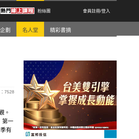
粉絲團
會員註冊
/
登入
企劃
名人堂
精彩書摘
：7528
觀。
，第一
二季有