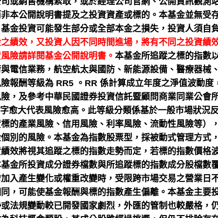
公司或銷售機構索取，或於經理公司官網、公開資訊觀測
而非本公開說明書提及之投資資產或標的。本基金並無受
，基金投資可能發生部分或全部本金之損失，投資人須自
金之績效，又投資人因不同時間進場，將有不同之投資績
資風險請詳閱基金公開說明書。
本基金所追蹤之標的指數
術與電信業務，航空航太與國防、新能源設備、醫療器械
報酬等級為 RR5 。RR 係計算成立年度之淨值波動度
風險，及參考中華民國證券投資信託暨顧問商業同業公會
級，數字愈大代表風險愈高。此等級分類係基於一般市場狀況
資標的產業風險、信用風險、利率風險、流動性風險等）
金個別的風險。本基金為指數股票型，採被動式管理方式
資績效將視其追蹤之標的指數走勢而定，若標的指數價格
本基金所投資成分證券檔數與所追蹤標的指數成分股檔數
增加入產生變化或權重改變時，受限跨市場交易之營業日
相同，可能使基金報酬與標的指數產生偏離。本基金主要
勢或法規變動較已開發國家劇烈，外匯的管制也較嚴格，