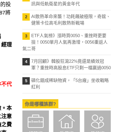
訊與低軌衛星的黃金年代
補的投
87將
AI散熱革命來襲！功耗飆破極限，奇鋐、
2
健策卡位高毛利散熱新戰場
ETF人氣榜》漲時買0050、重挫時更要
易
3
撿！0050單月人氣再激增，0056重返人
，經理
氣二哥
7月回顧》韓股狂瀉22%竟還是績效冠
4
軍？重挫時高股息ETF只剩一檔贏過0050
磷化銦成稀缺物資，「5台廠」坐收戰略
5
亦不代
紅利
你是哪種族群?
險。本
之注意
擔之費