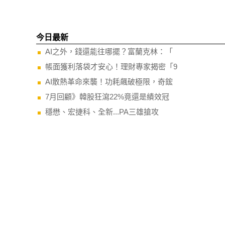
今日最新
AI之外，錢還能往哪擺？富蘭克林：「
帳面獲利落袋才安心！理財專家揭密「9
AI散熱革命來襲！功耗飆破極限，奇鋐
7月回顧》韓股狂瀉22%竟還是績效冠
穩懋、宏捷科、全新...PA三雄搶攻