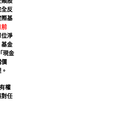
在類股
完全反
實際基
日前
單位淨
，基金
「現金
購價
理。
所有權
誤對任