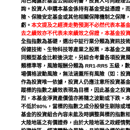
用已揭露於基金公開說明書，投資人可向經理
詢。投資人申購本基金係持有基金受益憑證，
險、保險安定基金或其他相關保障機制之保障
虧。
本文提及之經濟走勢預測不必然代表本基
去之績效亦不代表未來績效之保證，本基金投
全指指數為基礎，選出中証行業分類為資訊技
保健技術、生物科技等產業之股票，本基金之風險
同類型基金比較後決定，另綜合考量各項投資
類標準等，風險報酬分類為 RR1-RR5 五
場價格波動風險，無法涵蓋所有風險（如：投
作為投資唯一依據，投資人仍應注意所投資基
蹤標的指數之績效表現為目標，因此基金之投
烈，本基金淨資產價值亦將隨之波動或下跌。
不低於80%，當標的指數之成分股發生剔除或
基金的投資組合內容未能及時調整與標的指數
大陸地區之有價證券，由於大陸地區之政經情