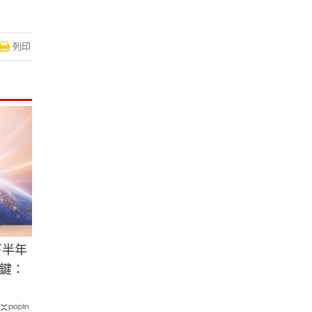
列印
下半年
鍵：