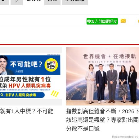
男就有1人中標？不可能
指數創高但雜音不斷，2026
該追高還是觀望？專家點出關
分散不是口號
Recommended by