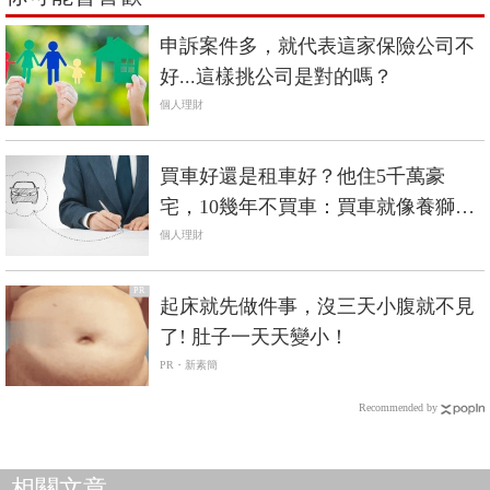
申訴案件多，就代表這家保險公司不
好...這樣挑公司是對的嗎？
個人理財
買車好還是租車好？他住5千萬豪
宅，10幾年不買車：買車就像養獅
子，口袋不深小心被吃掉
個人理財
PR
起床就先做件事，沒三天小腹就不見
了! 肚子一天天變小！
PR・新素簡
Recommended by
相關文章