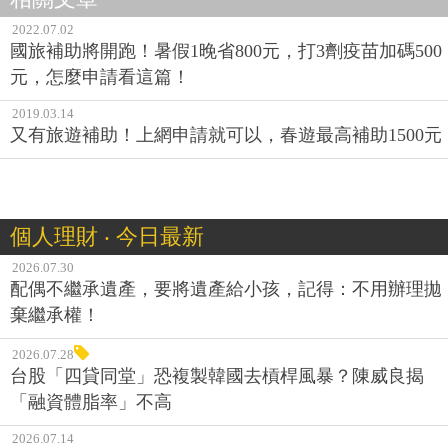
2022.07.02
國旅補助將開跑！暑假1晚省800元，打3劑疫苗加碼500
元，怎麼申請看這篇！
2019.03.14
又有旅遊補助！上網申請就可以，春遊最高補助1500元
個人理財 ‧ 今日最新
2026.07.30
配偶不繼承遺產，要將遺產給小孩，記得：不用辦理拋
棄繼承權！
2026.07.28
台股「四貸同堂」恐複製韓國去槓桿風暴？陳威良揭
「融資體脂率」不高
2026.07.14