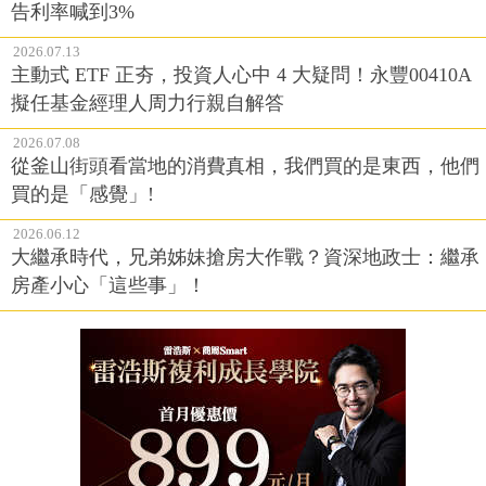
告利率喊到3%
2026.07.13
主動式 ETF 正夯，投資人心中 4 大疑問！永豐00410A
擬任基金經理人周力行親自解答
2026.07.08
從釜山街頭看當地的消費真相，我們買的是東西，他們
買的是「感覺」!
2026.06.12
大繼承時代，兄弟姊妹搶房大作戰？資深地政士：繼承
房產小心「這些事」！