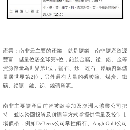
產業：南非最主要的產業，就是礦業，南非礦產資源
豐富，儲量位居全球第5位，鉑族金屬、錳、鉻、金等
資源儲量為世界第1位，螢石、鈦、蛭石、鋯礦資源儲
量居世界第2位，另外還有大量的磷酸鹽、煤炭、鐵
礦、鉛礦、鈾、銻、鎳礦資源。
南非主要礦產目前皆被歐美加及澳洲大礦業公司把
持，並以跨國投資及併購等方式掌握供需量及控制市
場價格，例如DeBeers公司掌控鑽石、AngloGold公司