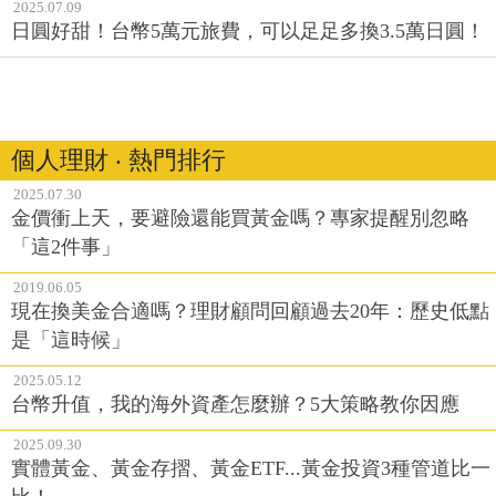
2025.07.09
日圓好甜！台幣5萬元旅費，可以足足多換3.5萬日圓！
個人理財 ‧ 熱門排行
2025.07.30
金價衝上天，要避險還能買黃金嗎？專家提醒別忽略
「這2件事」
2019.06.05
現在換美金合適嗎？理財顧問回顧過去20年：歷史低點
是「這時候」
2025.05.12
台幣升值，我的海外資產怎麼辦？5大策略教你因應
2025.09.30
實體黃金、黃金存摺、黃金ETF...黃金投資3種管道比一