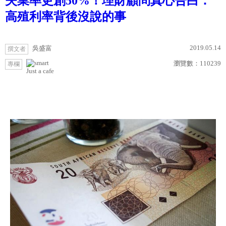
失業率更創50%！理財顧問真心告白：
高殖利率背後沒說的事
2019.05.14
吳盛富
撰文者
瀏覽數：
110239
專欄
Just a cafe