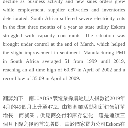
decline as business activity and new sales orders grew
while employment, supplier deliveries and inventories
deteriorated. South Africa suffered severe electricity cuts
in the first three months of a year as state utility Eskom
struggled with capacity constraints. The situation was
brought under control at the end of March, which helped
the slight improvement in sentiment. Manufacturing PMI
in South Africa averaged 51 from 1999 until 2019,
reaching an all time high of 60.87 in April of 2002 and a
record low of 35.09 in April of 2009.
翻譯如下：南非ABSA製造業採購經理人指數從2019年
4月的45個月上升至47.2。由於商業活動和新銷售訂單
增長，而就業，供應商交付和庫存惡化，這是連續三
個月下降之後的首次增長。由於國家電力公司Eskom在