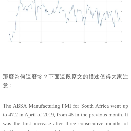
那麼為何這麼慘？下面這段原文的描述值得大家注
意：
The ABSA Manufacturing PMI for South Africa went up
to 47.2 in April of 2019, from 45 in the previous month. It
was the first increase after three consecutive months of