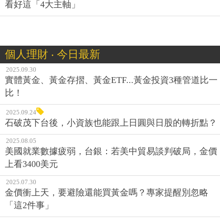
看好這「4大主軸」
個人理財 ‧ 今日最新
2025.09.30
實體黃金、黃金存摺、黃金ETF...黃金投資3種管道比一
比！
2025.09.24
石破茂下台後，小資族也能跟上日圓與日股的轉折點？
2025.08.05
美國就業數據疲弱，台銀：若美中貿易談判破局，金價
上看3400美元
2025.07.30
金價衝上天，要避險還能買黃金嗎？專家提醒別忽略
「這2件事」