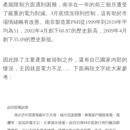
產能限制方面遇到困難，南非在一年的前三個月遭受
了嚴重的電力削減。3月底情況得到控制，這有助於市
場情緒略有改善。南非製造業PMI從1999年到2019年平
均為51，2002年4月創下60.87的歷史新高，2009年4月
創下35.09的歷史新低。
因此除了主要產業被箝制之外，還有自己國家內部的
慘況，主因就是電力不足…。下面兩段文字給大家參
考：