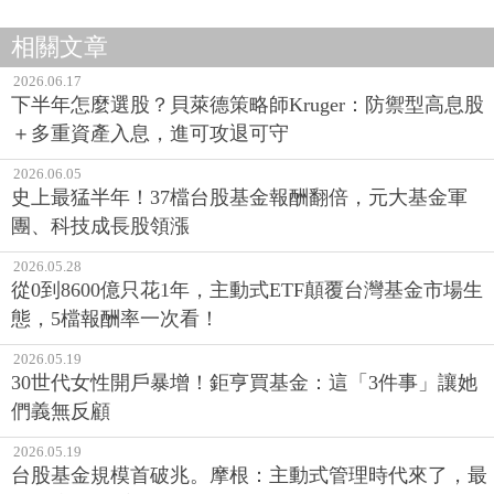
相關文章
2026.06.17
下半年怎麼選股？貝萊德策略師Kruger：防禦型高息股
＋多重資產入息，進可攻退可守
2026.06.05
史上最猛半年！37檔台股基金報酬翻倍，元大基金軍
團、科技成長股領漲
2026.05.28
從0到8600億只花1年，主動式ETF顛覆台灣基金市場生
態，5檔報酬率一次看！
2026.05.19
30世代女性開戶暴增！鉅亨買基金：這「3件事」讓她
們義無反顧
2026.05.19
台股基金規模首破兆。摩根：主動式管理時代來了，最