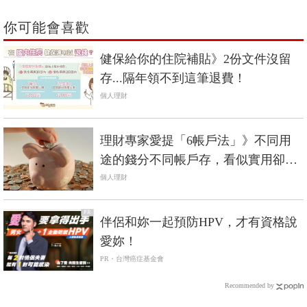
你可能會喜歡
健保給你的住院補貼》2份文件沒留
存...隔年領不到這筆退費！
個人理財
理財專家愛提「6帳戶法」》不同用
途的錢分不同帳戶存，看似實用卻容
易失敗的原因...
個人理財
PR
伴侶和妳一起預防HPV，才有資格說
愛妳！
PR・台灣癌症基金會
Recommended by