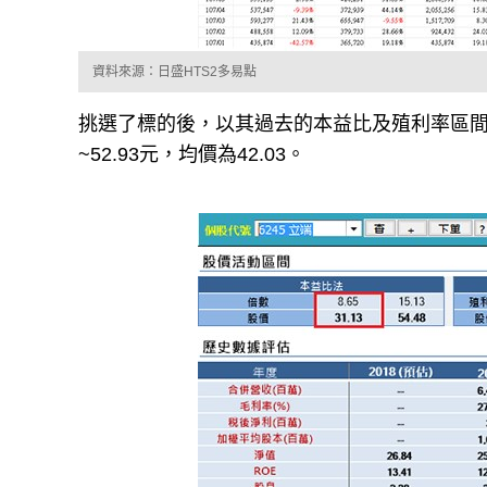
資料來源：日盛HTS2多易點
挑選了標的後，以其過去的本益比及殖利率區間換
~52.93元，均價為42.03。