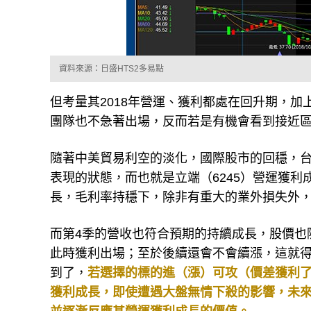
資料來源：日盛HTS2多易點
但考量其2018年營運、獲利都處在回升期，加
團隊也不急著出場，反而若是有機會看到接近
隨著中美貿易利空的淡化，國際股市的回穩，
表現的狀態，而也就是立端（6245）營運獲
長，毛利率持穩下，除非有重大的業外損失外
而第4季的營收也符合預期的持續成長，股價也
此時獲利出場；至於後續還會不會續漲，這就得
到了，
若選擇的標的進（漲）可攻（價差獲利
獲利成長，即使遭遇大盤無情下殺的影響，未