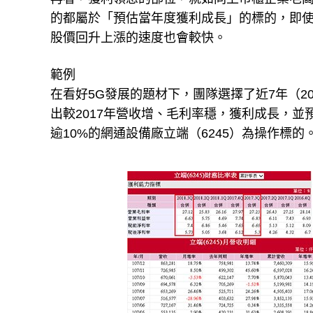
的都屬於「預估當年度獲利成長」的標的，即
股價回升上漲的速度也會較快。
範例
在看好5G發展的題材下，團隊選擇了近7年（20
出較2017年營收增、毛利率穩，獲利成長，並
逾10%的網通設備廠立端（6245）為操作標的