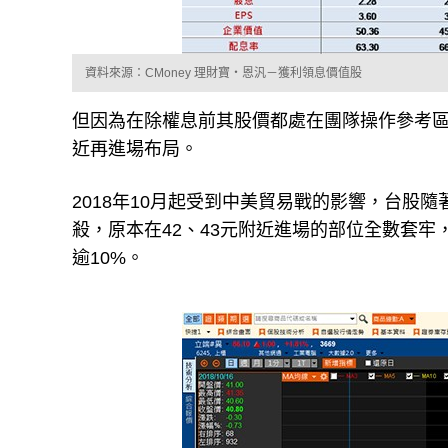
資料來源：CMoney 理財寶‧恩汎－獲利領息價值股
但因為在除權息前其股價都處在團隊操作參考
近再進場布局。
2018年10月起受到中美貿易戰的影響，台股
殺，原本在42、43元附近進場的部位全數套牢
逾10%。