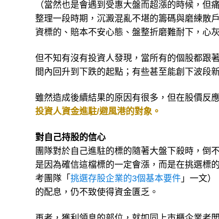
（當然也是會遇到受惠大盤而超漲的時候，但
整理一段時期，沉澱混亂不堪的籌碼與磨練散
資標的、賠本不安心態、盤整折磨難耐下，心
但不知有沒有投資人發現，當所有的個股都跟
間內回升到下跌的起點；有些甚至能創下波段
雖然造成後續結果的原因有很多，但在股價反
投資人資金進駐/避風港的對象。
對自己持股的信心
團隊對於自己進駐的標的隨著大盤下殺時，倒
是因為確信這檔標的一定會漲，而是在挑選標
考團隊「
挑選存股企業的3個基本要件
」一文）
的配息，仍不致使得資金匱乏。
再者，獲利領息的部位，就如同上市櫃企業老