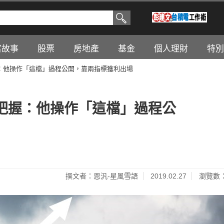
富故事
股票
房地產
基金
個人理財
特別
：他操作「這檔」過程公開，靠兩指標獲利出場
把握：他操作「這檔」過程公
撰文者：恩汎-星風雪語
2019.02.27
瀏覽數：