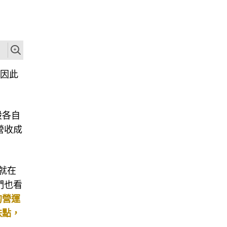
，因此
股各自
營收成
就在
們也看
的營運
跌點，