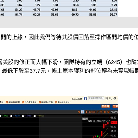
區間的上緣，因此我們等待其股價回落至操作區間均價的
隨著美股的修正而大幅下滑，團隊持有的立端（6245）也隨
，最低下殺至37.7元，帳上原本獲利的部位轉為未實現帳