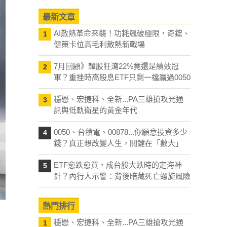
最新文章
AI散熱革命來襲！功耗飆破極限，奇鋐、
1
健策卡位高毛利散熱新戰場
7月回顧》韓股狂瀉22%竟還是績效冠
2
軍？重挫時高股息ETF只剩一檔贏過0050
穩懋、宏捷科、全新...PA三雄搶攻光通
3
訊與低軌衛星的黃金年代
0050、台積電、00878...你願意投資多少
4
錢？真正想改變人生，關鍵在「數大」
ETF愈跌愈買，成台股大跌時的定海神
5
針？內行人示警：背後暗藏死亡螺旋風險
熱門排行
穩懋、宏捷科、全新...PA三雄搶攻光通
1