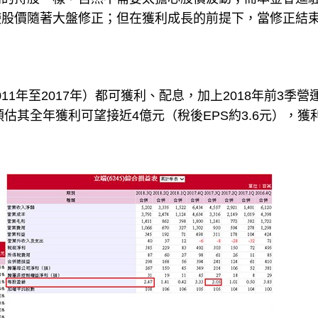
使股價隨著大盤修正；但在獲利成長的前提下，當修正結
11年至2017年）都可獲利、配息，加上2018年前3季營
預估其全年獲利可望接近4億元（稅後EPS約3.6元），獲
。