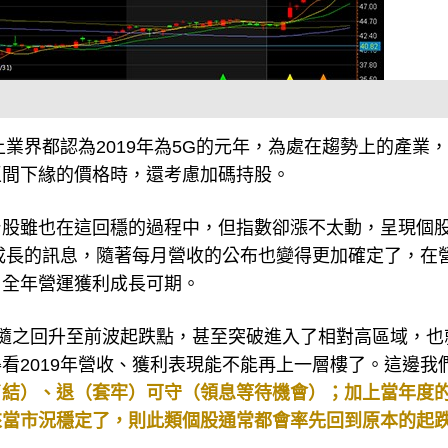
上業界都認為2019年為5G的元年，為處在趨勢上的產業
區間下緣的價格時，還考慮加碼持股。
台股雖也在這回穩的過程中，但指數卻漲不太動，呈現個
利成長的訊息，隨著每月營收的公布也變得更加確定了，在
，全年營運獲利成長可期。
隨之回升至前波起跌點，甚至突破進入了相對高區域，也
看2019年營收、獲利表現能不能再上一層樓了。這邊我
了結）、退（套牢）可守（領息等待機會）；加上當年度
來當市況穩定了，則此類個股通常都會率先回到原本的起