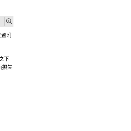
位置附
之下
面損失