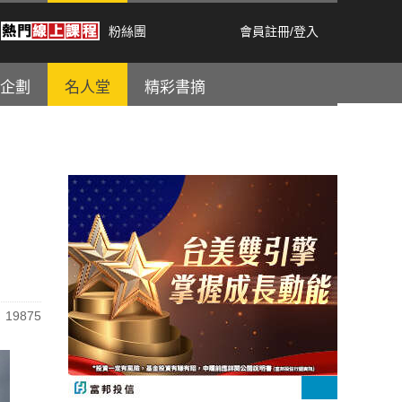
粉絲團
會員註冊
/
登入
企劃
名人堂
精彩書摘
19875