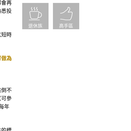
都會再
熟悉投
退休族
高手區
以短時
可做為
這倒不
（可參
每年
駐的標