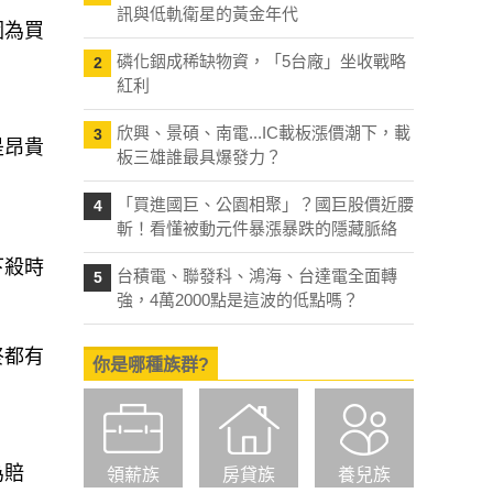
訊與低軌衛星的黃金年代
因為買
磷化銦成稀缺物資，「5台廠」坐收戰略
2
紅利
欣興、景碩、南電...IC載板漲價潮下，載
3
是昂貴
板三雄誰最具爆發力？
「買進國巨、公園相聚」？國巨股價近腰
4
斬！看懂被動元件暴漲暴跌的隱藏脈絡
下殺時
台積電、聯發科、鴻海、台達電全面轉
5
強，4萬2000點是這波的低點嗎？
終都有
你是哪種族群?
為賠
領薪族
房貸族
養兒族