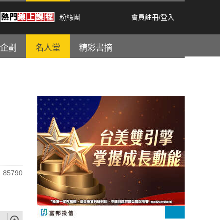
粉絲團
會員註冊
/
登入
企劃
名人堂
精彩書摘
85790