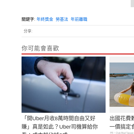
關鍵字:
年終獎金
勞基法
年前離職
分享:
你可能會喜歡
「開Uber月收8萬時間自由又好
出國花費
賺」真是如此？Uber司機算給你
一價搞定
PR・Club Med Taiwan