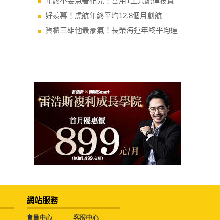
年終不要急著花完！善用1工具紀律投資
好羨慕！虎航年終平均12.8個月創航
貨櫃三雄他最豪氣！長榮海運年終平均達
網站服務
會員中心
客服中心