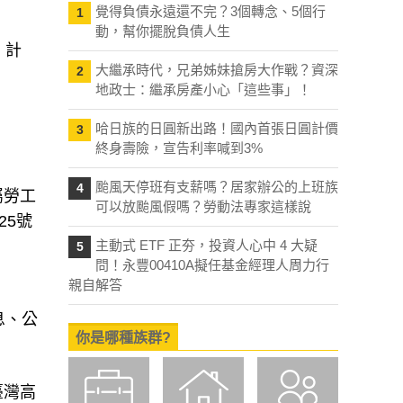
覺得負債永遠還不完？3個轉念、5個行
1
動，幫你擺脫負債人生
、計
大繼承時代，兄弟姊妹搶房大作戰？資深
2
地政士：繼承房產小心「這些事」！
哈日族的日圓新出路！國內首張日圓計價
3
終身壽險，宣告利率喊到3%
颱風天停班有支薪嗎？居家辦公的上班族
4
屬勞工
可以放颱風假嗎？勞動法專家這樣說
25號
主動式 ETF 正夯，投資人心中 4 大疑
5
問！永豐00410A擬任基金經理人周力行
親自解答
息、公
你是哪種族群?
臺灣高