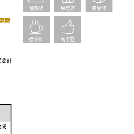
領薪族
房貸族
養兒族
無賺
退休族
高手區
就要計