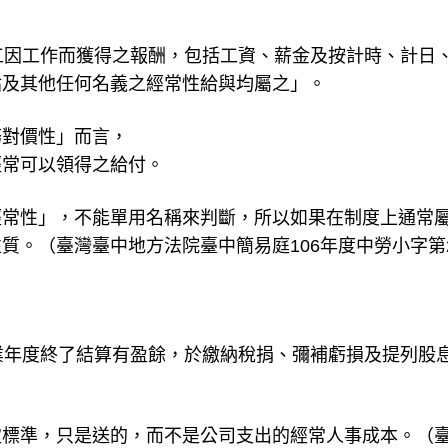
工因工作而獲得之報酬，包括工資、薪金及按計時、計日
貼及其他任何名義之經常性給與均屬之」。
務對價性」而言，
經常可以領得之給付。
經常性」，不能單用名稱來判斷，所以如果在制度上通常
質。（臺灣臺中地方法院臺中簡易庭106年度中勞小字第
業年度終了結算有盈餘，於繳納稅捐、彌補虧損及提列股
定標準，只是送的，而不是公司支出的經常人事成本。（