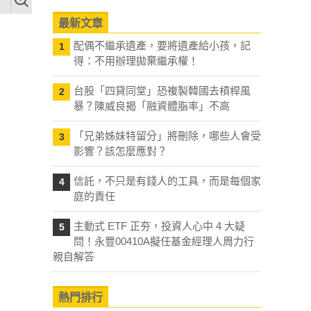
最新文章
配偶不繼承遺產，要將遺產給小孩，記
1
得：不用辦理拋棄繼承權！
台股「四貸同堂」恐複製韓國去槓桿風
2
暴？陳威良揭「融資體脂率」不高
「兄弟姊妹特留分」將刪除，哪些人會受
3
影響？該怎麼應對？
信託，不只是有錢人的工具，而是每個家
4
庭的責任
主動式 ETF 正夯，投資人心中 4 大疑
5
問！永豐00410A擬任基金經理人周力行
親自解答
熱門排行