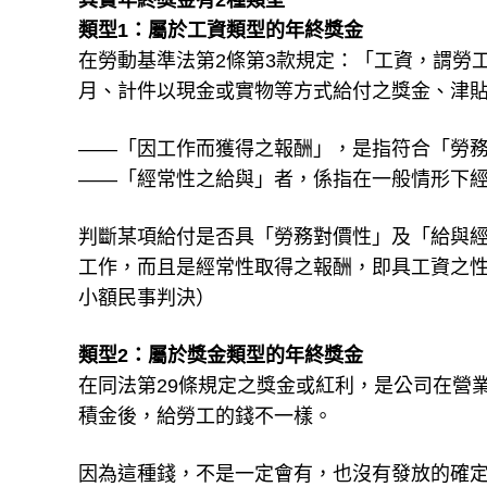
其實年終獎金有2種類型
類型1：屬於工資類型的年終獎金
在勞動基準法第2條第3款規定：「工資，謂勞
月、計件以現金或實物等方式給付之獎金、津
——「因工作而獲得之報酬」，是指符合「勞
——「經常性之給與」者，係指在一般情形下
判斷某項給付是否具「勞務對價性」及「給與
工作，而且是經常性取得之報酬，即具工資之性
小額民事判決）
類型2：屬於獎金類型的年終獎金
在同法第29條規定之獎金或紅利，是公司在營
積金後，給勞工的錢不一樣。
因為這種錢，不是一定會有，也沒有發放的確