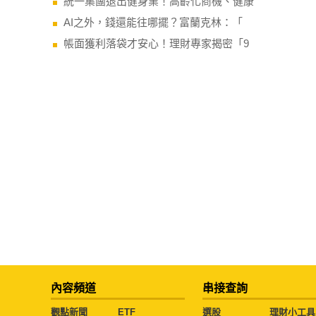
統一集團退出健身業！高齡化商機、健康
AI之外，錢還能往哪擺？富蘭克林：「
帳面獲利落袋才安心！理財專家揭密「9
內容頻道
串接查詢
觀點新聞
ETF
選股
理財小工具