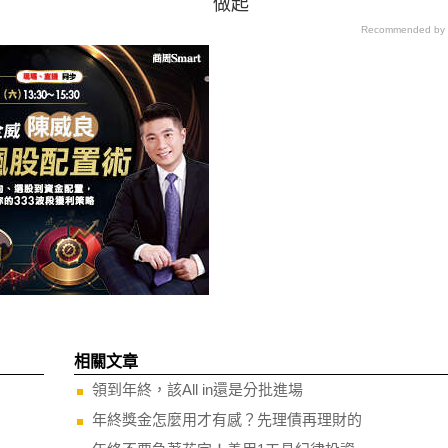
做起
Recommended by
相關文章
領到年終，該All in還是分批進場
年終獎金怎麼用才有感？先理債再理財的