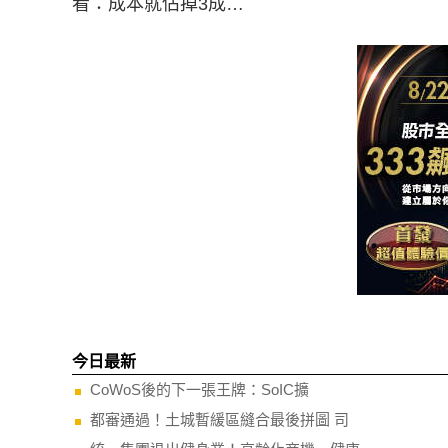
看：成本就佔掉3成…
今日最新
CoWoS後的下一張王牌：SoIC擴
都審通過！土城暫緩區縫合最後拼圖 司