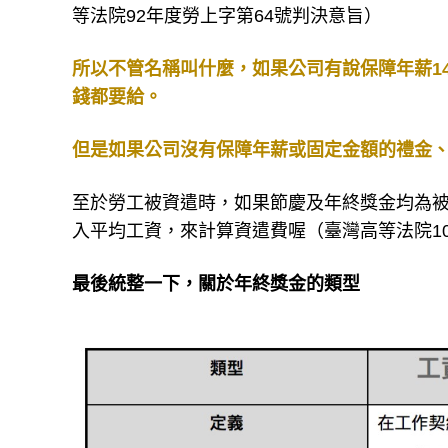
等法院92年度勞上字第64號判決意旨）
所以不管名稱叫什麼，如果公司有說保障年薪1
錢都要給。
但是如果公司沒有保障年薪或固定金額的禮金
至於勞工被資遣時，如果節慶及年終獎金均為
入平均工資，來計算資遣費喔（臺灣高等法院10
最後統整一下，關於年終獎金的類型