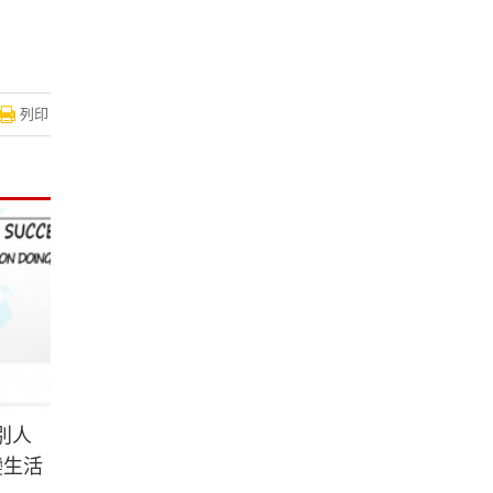
列印
別人
變生活