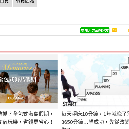
首頁
分頁閱讀
難抓？全包式海島假期，
每天賴床10分鐘，1年就晚了
食宿玩樂，省錢更省心！
3650分鐘…想成功，先從改