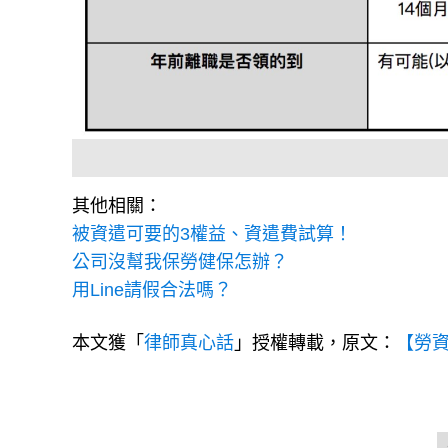
其他相關：
被資遣可要的3權益、資遣費試算！
公司沒幫我保勞健保怎辦？
用Line請假合法嗎？
本文獲「
律師真心話
」授權轉載，原文：
【勞