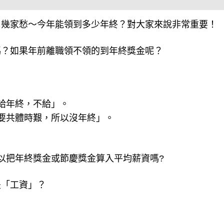
、幾家愁～今年能領到多少年終？對大家來說非常重要！
嗎？如果年前離職領不領的到年終獎金呢？
給年終，不給」。
要共體時艱，所以沒年終」。
以把年終獎金或節慶獎金算入平均薪資嗎?
是「工資」？