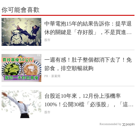
你可能會喜歡
中華電抱15年的結果告訴你：提早退
休的關鍵是「存好股」，不是買進報
酬率高的股票！
股市
PR
一週有感！肚子整個都消下去了！免
節食，排空順暢就夠
PR・新素簡
台股近10年來，12月份上漲機率
100%！公開30檔「必漲股」，「這樣
買」就對了
股市
Recommended by