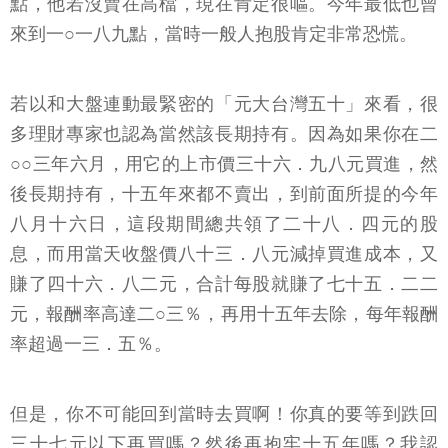
點，他若沒賣在高檔，現在肯定很嘔。今年最低也曾
來到一○一八九點，當時一般人抱股肯定非常恐慌。
若以和大盤連動最緊密的「元大台灣五十」來看，很
多理財專家也認為當然該長期持有。因為如果你在二
○○三年六月，用它的上市價三十六．九八元買進，然
後長期持有，十五年來都不賣出，到前面所提的今年
八月十六日，這段期間總共領了二十八．四元的股
息，而用當天收盤價八十三．八元減掉買進成本，又
賺了四十六．八二元，合計每股就賺了七十五．二二
元，報酬率高達二○三％，再用十五年去除，每年報酬
率超過一三．五％。
但是，你不可能回到當時去買啊！你真的要等到跌回
三十七元以下再買嗎？然後再抱牢十五年嗎？我認