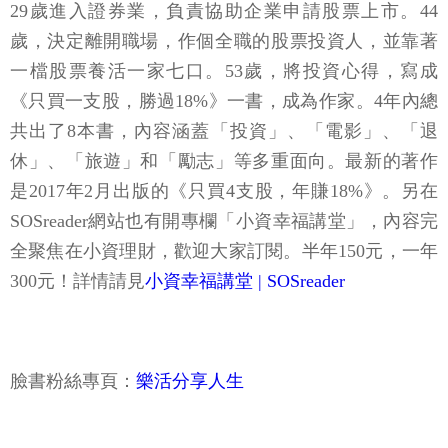
29歲進入證券業，負責協助企業申請股票上市。44
歲，決定離開職場，作個全職的股票投資人，並靠著
一檔股票養活一家七口。53歲，將投資心得，寫成
《只買一支股，勝過18%》一書，成為作家。4年內總
共出了8本書，內容涵蓋「投資」、「電影」、「退
休」、「旅遊」和「勵志」等多重面向。最新的著作
是2017年2月出版的《只買4支股，年賺18%》。另在
SOSreader網站也有開專欄「小資幸福講堂」，內容完
全聚焦在小資理財，歡迎大家訂閱。半年150元，一年
300元！詳情請見
小資幸福講堂 | SOSreader
臉書粉絲專頁：
樂活分享人生