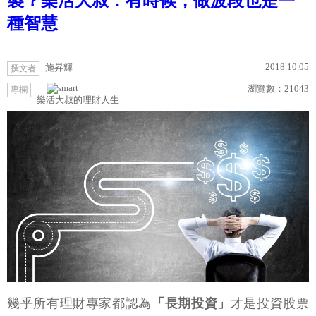
製？樂活大叔：有時候，做波段也是一
種智慧
2018.10.05
施昇輝
撰文者
瀏覽數：
21043
專欄
樂活大叔的理財人生
幾乎所有理財專家都認為
「長期投資」
才是投資股票