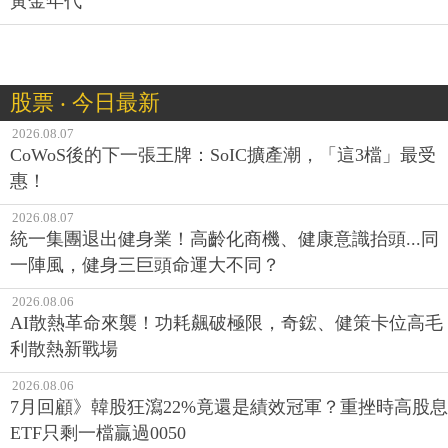
黃金年代
股票 ‧ 今日最新
2026.08.07
CoWoS後的下一張王牌：SoIC擴產潮，「這3檔」最受
惠！
2026.08.07
統一集團退出健身業！高齡化商機、健康意識抬頭...同
一陣風，健身三巨頭命運大不同？
2026.08.06
AI散熱革命來襲！功耗飆破極限，奇鋐、健策卡位高毛
利散熱新戰場
2026.08.06
7月回顧》韓股狂瀉22%竟還是績效冠軍？重挫時高股息
ETF只剩一檔贏過0050