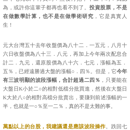
為，或許你這輩子都再也看不到了。
投資股票，不是
在做數學計算，也不是在做學術研究
，它是真實人
生！
元大台灣五十去年收盤價為八十二．一五元，八月十
六日收盤價為八十三．八元，再加上今年兩次配息合
計二．九元，還原股價為八十六．七元，漲幅為五．
五％，已經遠勝過大盤的漲幅○．四％。但是，它
今年
有三波明顯的波段漲幅，合計超過二四％
，只要能在
大盤日K小於二○的相對低檔分批買進，然後在大盤日
K大於八○的相對高檔分批賣出，要賺到前述漲幅的一
半，也就是一○％至一二％，真的不是太難的事。
萬點以上的台股，我建議還是應該波段操作
。跌回七