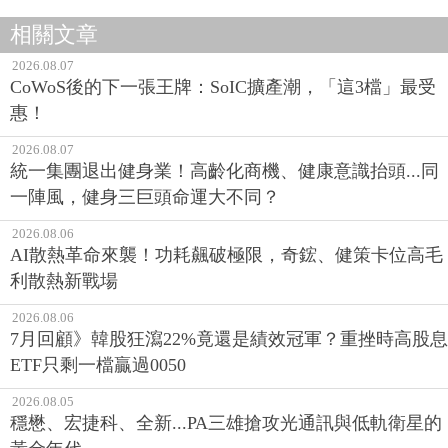
相關文章
2026.08.07
CoWoS後的下一張王牌：SoIC擴產潮，「這3檔」最受
惠！
2026.08.07
統一集團退出健身業！高齡化商機、健康意識抬頭...同
一陣風，健身三巨頭命運大不同？
2026.08.06
AI散熱革命來襲！功耗飆破極限，奇鋐、健策卡位高毛
利散熱新戰場
2026.08.06
7月回顧》韓股狂瀉22%竟還是績效冠軍？重挫時高股息
ETF只剩一檔贏過0050
2026.08.05
穩懋、宏捷科、全新...PA三雄搶攻光通訊與低軌衛星的