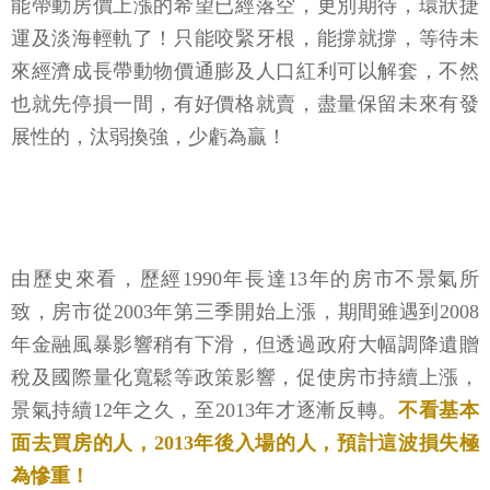
能帶動房價上漲的希望已經落空，更別期待，環狀捷
運及淡海輕軌了！只能咬緊牙根，能撐就撐，等待未
來經濟成長帶動物價通膨及人口紅利可以解套，不然
也就先停損一間，有好價格就賣，盡量保留未來有發
展性的，汰弱換強，少虧為贏！
由歷史來看，歷經1990年長達13年的房市不景氣所
致，房市從2003年第三季開始上漲，期間雖遇到2008
年金融風暴影響稍有下滑，但透過政府大幅調降遺贈
稅及國際量化寬鬆等政策影響，促使房市持續上漲，
景氣持續12年之久，至2013年才逐漸反轉。
不看基本
面去買房的人，2013年後入場的人，預計這波損失極
為慘重！