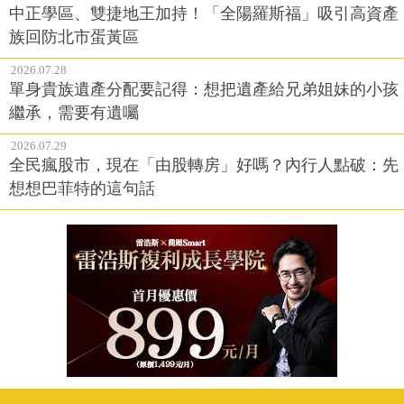
中正學區、雙捷地王加持！「全陽羅斯福」吸引高資產
族回防北市蛋黃區
2026.07.28
單身貴族遺產分配要記得：想把遺產給兄弟姐妹的小孩
繼承，需要有遺囑
2026.07.29
全民瘋股市，現在「由股轉房」好嗎？內行人點破：先
想想巴菲特的這句話