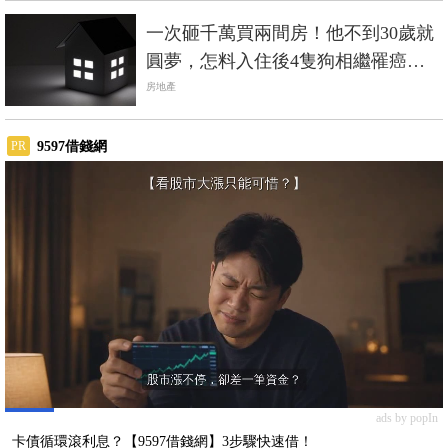
一次砸千萬買兩間房！他不到30歲就
圓夢，怎料入住後4隻狗相繼罹癌，
自己差點送命
房地產
9597借錢網
PR
ads by popIn
卡債循環滾利息？【9597借錢網】3步驟快速借！