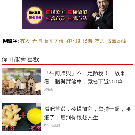
關鍵字:
存股
青埔
目前房價
好地段
淡海
存房
景氣高峰
你可能會喜歡
「生前贈與」不一定節稅！一故事
看：贈與踩煞車，竟省下近200萬稅
金
房地產
PR
減肥首選，檸檬加它，堅持一週，腰
細了，瘦到你懷疑人生
PR・新素簡