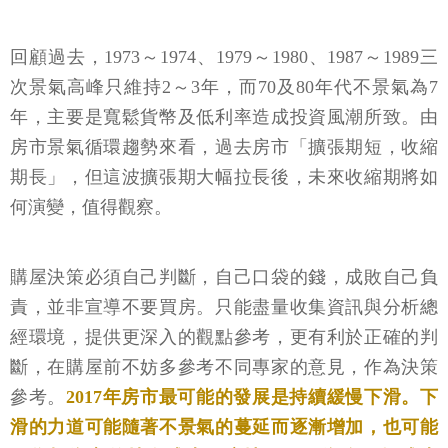
回顧過去，1973～1974、1979～1980、1987～1989三
次景氣高峰只維持2～3年，而70及80年代不景氣為7
年，主要是寬鬆貨幣及低利率造成投資風潮所致。由
房市景氣循環趨勢來看，過去房市「擴張期短，收縮
期長」，但這波擴張期大幅拉長後，未來收縮期將如
何演變，值得觀察。
購屋決策必須自己判斷，自己口袋的錢，成敗自己負
責，並非宣導不要買房。只能盡量收集資訊與分析總
經環境，提供更深入的觀點參考，更有利於正確的判
斷，在購屋前不妨多參考不同專家的意見，作為決策
參考。
2017年房市最可能的發展是持續緩慢下滑。下
滑的力道可能隨著不景氣的蔓延而逐漸增加，也可能