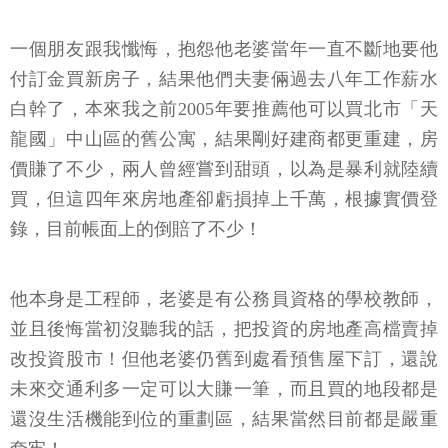
一個朋友跟我懺悔，抱怨他老婆當年一直不斷地要他
付訂金買新房子，結果他們夫妻倆過去八年工作薪水
白幹了，本來我之前2005年要推薦他可以買北市「天
龍國」中山區的舊公寓，結果剛好建商都更重建，房
價賺了不少，兩人曾經嘗到甜頭，以為是暴利就陸續
買，但這四年來房地產卻虧損掉上千萬，根據實價登
錄，目前帳面上的倒賠了不少！
他本身是工程師，老婆是有公務員資格的學校教師，
並且後悔當初沒聽我的話，把投資的房地產高檔賣掉
改投資股市！但他老婆仍舊到處看預售屋下訂，還說
未來交通利多一定可以大賺一筆，而且買的地段都是
還沒生活機能到位的重劃區，結果當然目前都是嚴重