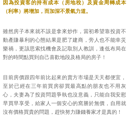
因為投資客的持有成本（房地稅）及資金周轉成本
（利率）將增加，而加深不景氣力道。
雖然房子本來就不該是拿來炒作，當初希望靠投資不
動產賺暴利的心態結果是肥了建商，旁人也不能幸災
樂禍，更該思索找機會及記取別人教訓，逢低布局在
對的時間點買到自己喜歡地段及格局的房子！
目前房價跟四年前比起來的賣方市場是天天都便宜，
至於已經在三年前買房卻買最高點的朋友也不用灰
心，夫妻為了投資問題爭執也沒意義，只能自我安慰
早買早享受，給家人一個安心的窩勝於無價，自用就
沒有價格買貴的問題，趕快努力賺錢養家才是真的！