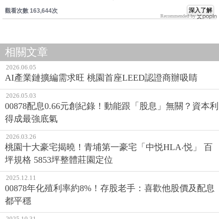
深入了解
觀看次數 163,644次
Recommended by
相關文章
2026.06.05
AI產業鏈擴編需求旺 桃園首座LEED認證商辦吸睛
2026.05.03
00878配息0.66元創紀錄！動能跟「股息」無關？資本利
得成最強底氣
2026.03.26
桃園十大豪宅揭曉！青埔第一豪宅「中悦HLA‧悦」 百
坪規格 5853坪整體莊園定位
2025.12.11
00878年化殖利率約8%！存股老手：喜歡他股價及配息
都平穩
2025.10.31