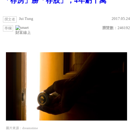
「存房」勝「存股」，4年虧千萬
Jui Tung
2017.05.24
撰文者
瀏覽數：
246192
專欄
財富線上
圖片來源：dreamstime