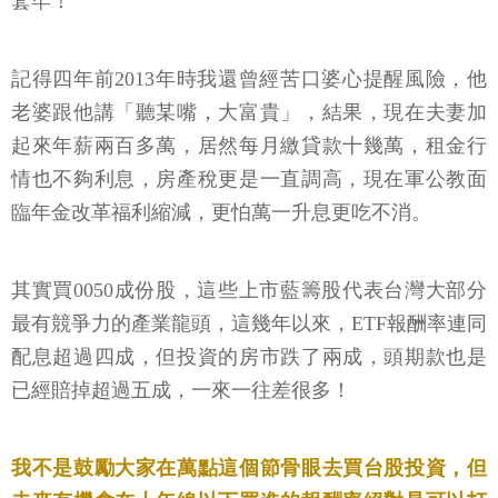
套牢！
記得四年前2013年時我還曾經苦口婆心提醒風險，他
老婆跟他講「聽某嘴，大富貴」，結果，現在夫妻加
起來年薪兩百多萬，居然每月繳貸款十幾萬，租金行
情也不夠利息，房產稅更是一直調高，現在軍公教面
臨年金改革福利縮減，更怕萬一升息更吃不消。
其實買0050成份股，這些上市藍籌股代表台灣大部分
最有競爭力的產業龍頭，這幾年以來，ETF報酬率連同
配息超過四成，但投資的房市跌了兩成，頭期款也是
已經賠掉超過五成，一來一往差很多！
我不是鼓勵大家在萬點這個節骨眼去買台股投資，但