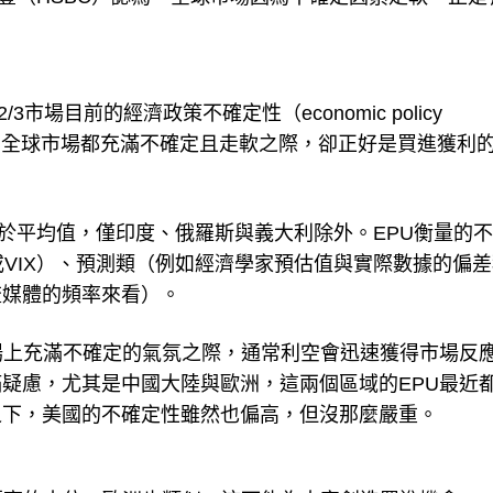
2/3市場目前的經濟政策不確定性（economic policy
均值，而當全球市場都充滿不確定且走軟之際，卻正好是買進獲利
高於平均值，僅印度、俄羅斯與義大利除外。EPU衡量的
或VIX）、預測類（例如經濟學家預估值與實際數據的偏差
流媒體的頻率來看）。
，當市場上充滿不確定的氣氛之際，通常利空會迅速獲得市場反
疑慮，尤其是中國大陸與歐洲，這兩個區域的EPU最近
之下，美國的不確定性雖然也偏高，但沒那麼嚴重。