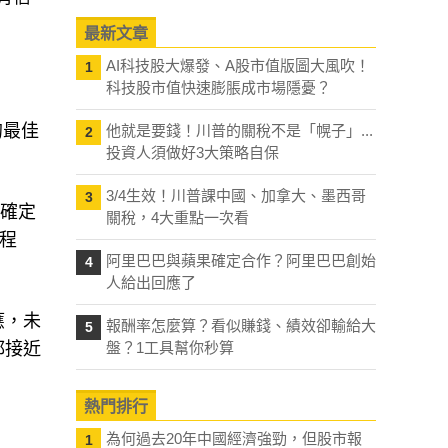
最新文章
AI科技股大爆發、A股市值版圖大風吹！
1
科技股市值快速膨脹成市場隱憂？
的最佳
他就是要錢！川普的關稅不是「幌子」...
2
投資人須做好3大策略自保
3/4生效！川普課中國、加拿大、墨西哥
3
不確定
關稅，4大重點一次看
程
阿里巴巴與蘋果確定合作？阿里巴巴創始
4
人給出回應了
應，未
報酬率怎麼算？看似賺錢、績效卻輸給大
5
都接近
盤？1工具幫你秒算
熱門排行
為何過去20年中國經濟強勁，但股市報
1