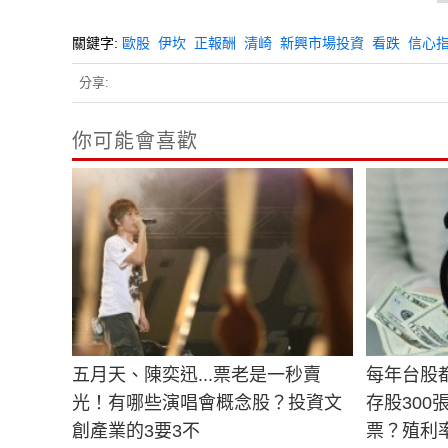
關鍵字:
歐股
伊坎
正報酬
清崎
新興市場投資
看跌
信心
分享:
你可能會喜歡
五月天、陳奕迅...票老是一秒賣
每年台股都
光！有哪些演唱會概念股？投資文
存股30
創產業的3要3不
票？殖利