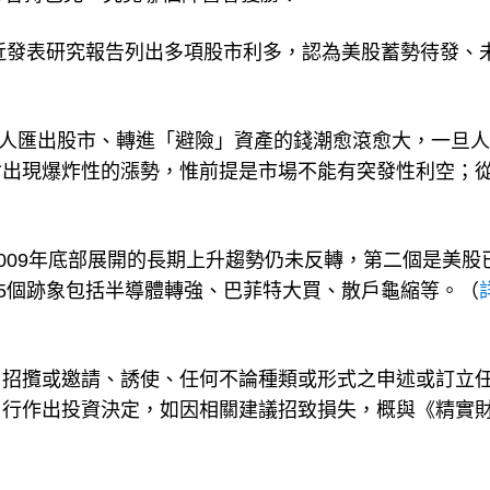
Adams最近發表研究報告列出多項股市利多，認為美股蓄勢待發、
ms認為，投資人匯出股市、轉進「避險」資產的錢潮愈滾愈大，一旦
會出現爆炸性的漲勢，惟前提是市場不能有突發性利空；
2009年底部展開的長期上升趨勢仍未反轉，第二個是美股
15個跡象包括半導體轉強、巴菲特大買、散戶龜縮等。（
、招攬或邀請、誘使、任何不論種類或形式之申述或訂立
自行作出投資決定，如因相關建議招致損失，概與《精實