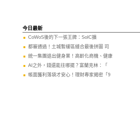
今日最新
CoWoS後的下一張王牌：SoIC擴
都審通過！土城暫緩區縫合最後拼圖 司
統一集團退出健身業！高齡化商機、健康
AI之外，錢還能往哪擺？富蘭克林：「
帳面獲利落袋才安心！理財專家揭密「9