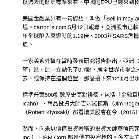
以過去的歷史標準來看，中國的EPU已經來到
美國金融業界有一句諺語，叫做「Sell in may
場。barron`s.com 5月12日報導，亞洲股
年全球陷入衰退時的1.19倍、2003年SARS危機
遙。
一家美系外資在當時發表研究報告指出，亞洲
望」區、比中立點低了0.7點，居全世界市場
去、或保持在這個位置，那麼接下來12個月出現
標準普爾500指數歷史高點徘徊，包括「金融巨鱷」索
Icahn）、商品投資大師吉姆羅傑斯（Jim R
（Robert Kiyosaki）都看壞美股會在今（2
然而，向來以價值投資著稱的投資大師華倫巴菲特（Wa
Inc.）、IBM Corp.都是他的投資標的。