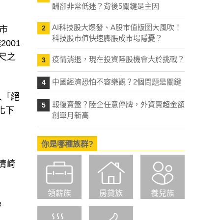
酬卻非常低迷？背後5關鍵是主因
AI科技股大爆發、A股市值版圖大風吹！
2
洲市
科技股市值快速膨脹成市場隱憂？
2001
咫尺之
疫情消退，現在投資陸股機會大於挑戰？
3
中國經濟恐怕不容樂觀？2個問題是關鍵
4
入「絕
報復賣盤？陸企任意停牌，外資賣超金額
5
化下
創單月新高
你是哪種族群?
清崎
領薪族
房貸族
養兒族
e