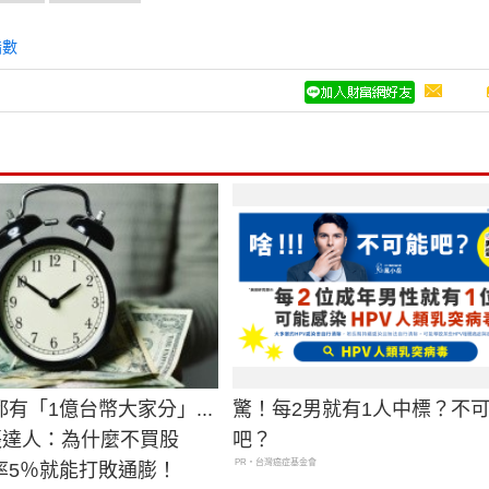
指數
有「1億台幣大家分」...
驚！每2男就有1人中標？不
0張達人：為什麼不買股
吧？
PR・台灣癌症基金會
率5％就能打敗通膨！