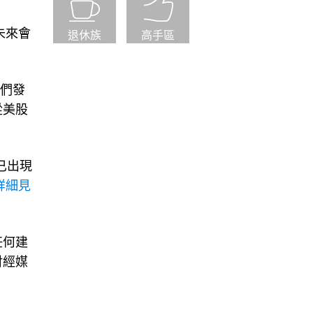
未來會
退休族
高手區
人們發
從美股
已出現
詳細見
任何建
財經媒