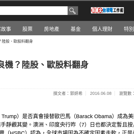
富故事
股票
房地產
基金
個人理財
特別
？陸股、歐股料翻身
良機？陸股、歐股料翻身
撰文者：郭妍希
2016.06.08
瀏覽數：
Trump）是否真會接替歐巴馬（Barack Obama）成為
手靜觀其變。澳洲、印度央行昨（7）日也都決定暫且按
滙豐（HSBC）認為，全球市場因為不確定因素走軟，正是