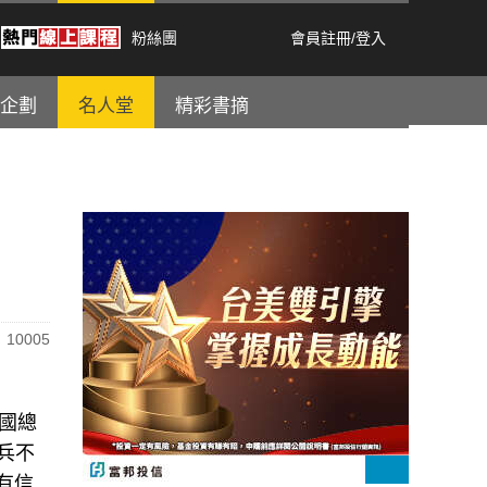
粉絲團
會員註冊
/
登入
企劃
名人堂
精彩書摘
10005
美國總
兵不
有信