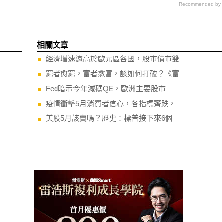
Recommended by
相關文章
經濟增速遠高於歐元區各國，股市債市雙
窮者愈窮，富者愈富，該如何打破？《富
Fed暗示今年減碼QE，歐洲主要股市
疫情衝擊5月消費者信心，各指標齊跌，
美股5月該賣嗎？歷史：標普接下來6個