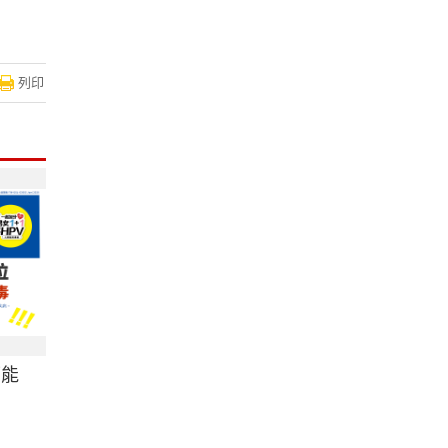
列印
可能