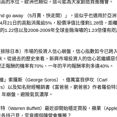
極高的水位，歐洲也類似，這可能為大家創造買進機會。
 and go away （5月賣、快走開）」，這似乎也適用於亞
市已較4月21日的高點消風逾5%，股價淨值比僅剩1.28倍，距離
的1.22倍以及2008-2009年全球金融海嘯的1.23倍僅有
（排除日本）市場的投資人信心崩盤，信心指數如今已跨
之末。從過去的歷史來看，新興市場投資人的信心若繼續惡
正報酬的機率有70%、一年的平均報酬率則多達40%。
羅斯（George Soros）、億萬富翁伊坎（Carl
ogers）以及知名財經暢銷書《富爸爸，窮爸爸》作者羅伯特
016）年崩盤，避險氣氛濃厚。
rren Buffett）最近卻開始穩定買股，蘋果（Appl
多空兩方各持己見，究竟哪個陣營會獲勝？