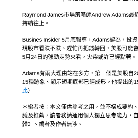
Raymond James市場策略師Andrew 
持續往上。
Busines Insider 5月底報導，Ada
現股市看跌不跌、趕忙再把錢轉回，美股可能
5月24日的強勁走勢來看，火柴或許已經點著。
Adams有兩大理由站在多方，第一個是美股自
15種跡象、顯示短期底部已經成形。他提出的
此
）
＊編者按：本文僅供參考之用，並不構成要約
議及推薦，讀者務請運用個人獨立思考能力，
體》、編者及作者無涉。