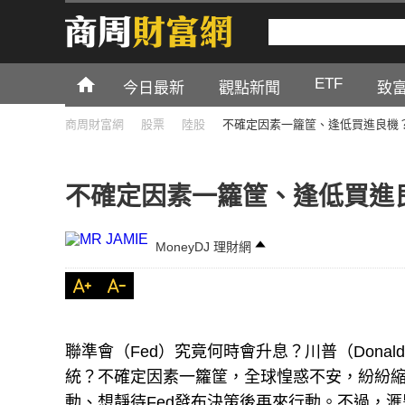
ETF
今日最新
觀點新聞
致
商周財富網
股票
陸股
不確定因素一籮筐、逢低買進良機
不確定因素一籮筐、逢低買進
MoneyDJ 理財網
聯準會（Fed）究竟何時會升息？川普（Donald 
統？不確定因素一籮筐，全球惶惑不安，紛紛縮
動、想靜待Fed發布決策後再來行動。不過，