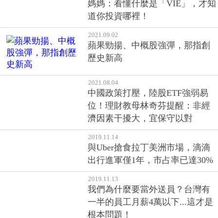
媽媽：看懂什麼是「VIE」，才知
道你投資哪裡！
2021.09.02
蘋果勁揚、中概股強彈，那指創
歷史新高
2021.08.04
中國政策打壓，陸股ETF強弱易
位！理財教母林奇芬提醒：非經
濟因素干擾大，宜保守以對
2019.11.14
與Uber搶食拉丁美洲市場，滴滴
出行進軍僅1年，市占率已達30%
2019.11.13
我們為什麼要當外送員？台灣有
一半的員工月薪4萬以下...這才是
根本問題！