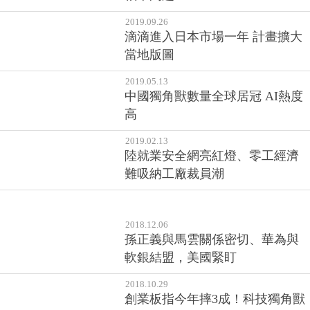
2019.09.26
滴滴進入日本市場一年 計畫擴大
當地版圖
2019.05.13
中國獨角獸數量全球居冠 AI熱度
高
2019.02.13
陸就業安全網亮紅燈、零工經濟
難吸納工廠裁員潮
2018.12.06
孫正義與馬雲關係密切、華為與
軟銀結盟，美國緊盯
2018.10.29
創業板指今年摔3成！科技獨角獸
投資降溫、滴滴估值縮