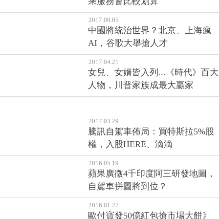
2017.09.05
中國將統治世界？北京、上海瘋
AI，谷歌大舉搶人才
2017.04.21
女兒、女婿皆入列...《時代》百大
人物，川普家族成最大贏家
2017.03.29
騰訊自駕車佈局：買特斯拉5%股
權，入股HERE、滴滴
2016.05.19
蘋果廣徵4千印度阿三研發地圖，
自駕車拼圖將到位？
2016.01.27
歐付寶發50億紅包搶市場大餅》