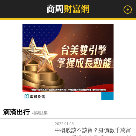
滴滴出行
相關結果
2022.01.06
中概股該不該留？身價數千萬富