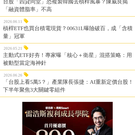
台股「四貸同堂」恐複製韓國去槓桿風暴？陳威良揭
「融資體脂率」不高
2026.06.11
槓桿ETF也買台積電現貨？00631L曝險破百，成「含積
量」冠軍
2026.05.21
主動式ETF好夯！專家曝「核心＋衛星」混搭策略：用
被動型當定海神針
2026.06.26
「台股上看5萬5？」產業隊長張捷：AI重新定價台股！
下半年聚焦3大關鍵零組件