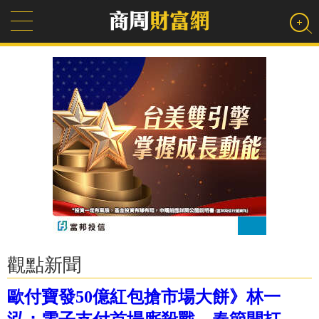
觀點新聞
歐付寶發50億紅包搶市場大餅》林一