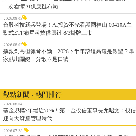
一次看懂AI供應鏈布局
2026.08.03
台股科技新兵登場！AI投資不光看護國神山 00410A主
動式ETF布局科技供應鏈 8/3掛牌上市
2026.08.03
指數創高但雜音不斷，2026下半年該追高還是觀望？專
家點出關鍵：分散不是口號
觀點新聞 ‧ 熱門排行
2026.08.04
基金規模2年增近70%！第一金投信董事長尤昭文：投信
迎向大資產管理時代
2026.07.28