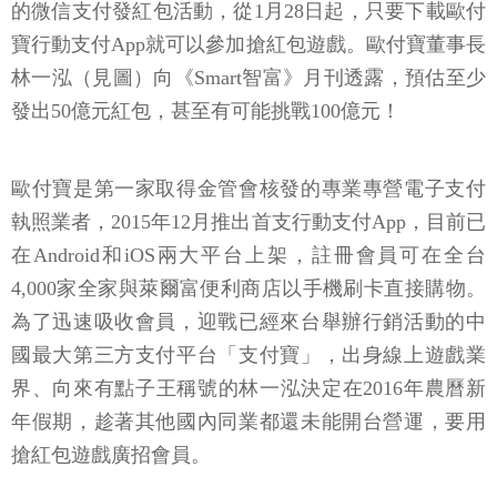
的微信支付發紅包活動，從1月28日起，只要下載歐付
寶行動支付App就可以參加搶紅包遊戲。歐付寶董事長
林一泓（見圖）向《Smart智富》月刊透露，預估至少
發出50億元紅包，甚至有可能挑戰100億元！
歐付寶是第一家取得金管會核發的專業專營電子支付
執照業者，2015年12月推出首支行動支付App，目前已
在Android和iOS兩大平台上架，註冊會員可在全台
4,000家全家與萊爾富便利商店以手機刷卡直接購物。
為了迅速吸收會員，迎戰已經來台舉辦行銷活動的中
國最大第三方支付平台「支付寶」，出身線上遊戲業
界、向來有點子王稱號的林一泓決定在2016年農曆新
年假期，趁著其他國內同業都還未能開台營運，要用
搶紅包遊戲廣招會員。