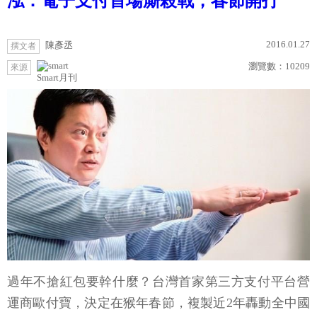
泓：電子支付首場廝殺戰，春節開打
2016.01.27
陳彥丞
撰文者
瀏覽數：
10209
來源
Smart月刊
過年不搶紅包要幹什麼？台灣首家第三方支付平台營
運商歐付寶，決定在猴年春節，複製近2年轟動全中國