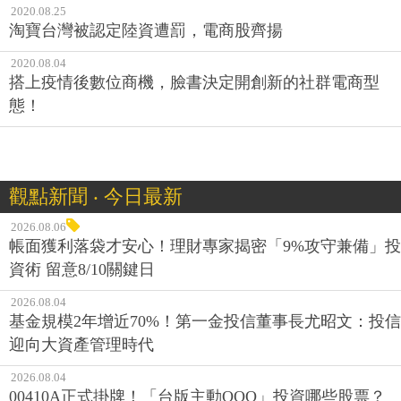
2020.08.25
淘寶台灣被認定陸資遭罰，電商股齊揚
2020.08.04
搭上疫情後數位商機，臉書決定開創新的社群電商型
態！
觀點新聞 ‧ 今日最新
2026.08.06
帳面獲利落袋才安心！理財專家揭密「9%攻守兼備」投
資術 留意8/10關鍵日
2026.08.04
基金規模2年增近70%！第一金投信董事長尤昭文：投信
迎向大資產管理時代
2026.08.04
00410A正式掛牌！「台版主動QQQ」投資哪些股票？