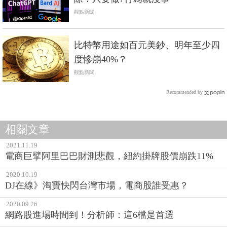
觀點新聞
比特幣用途如百元美鈔、明年至少四
度慘崩40%？
觀點新聞
Recommended by
相關文章
2021.11.19
電商巨擘阿里巴巴財測悲觀，紐約掛牌股價崩跌11%
2020.10.19
DJ在線》淘寶快閃台灣市場，電商股誰受惠？
2020.09.26
網路股進場時間到！分析師：這6檔是首選