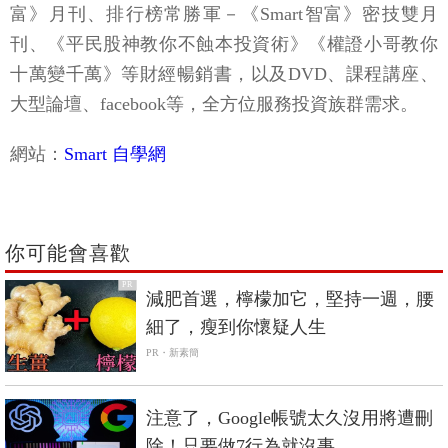
富》月刊、排行榜常勝軍－《Smart智富》密技雙月
刊、《平民股神教你不蝕本投資術》《權證小哥教你
十萬變千萬》等財經暢銷書，以及DVD、課程講座、
大型論壇、facebook等，全方位服務投資族群需求。
網站：
Smart 自學網
你可能會喜歡
PR
減肥首選，檸檬加它，堅持一週，腰
細了，瘦到你懷疑人生
PR・新素簡
注意了，Google帳號太久沒用將遭刪
除！只要做7行為就沒事