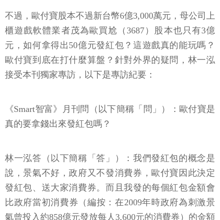
不過，歐付寶股本不過新台幣6億3,000萬元，母公司上
櫃遊戲軟體業者茂為歐買尬（3687）股本也只有3億
元，如何拿得出50億元發紅包？這遊戲真的能玩嗎？
歐付寶到底在打什麼算盤？針對外界的疑問，林一泓
接受本刊獨家專訪，以下是專訪紀要：
《Smart智富》月刊問（以下簡稱「問」）：歐付寶是
真的要拿錢出來發紅包嗎？
林一泓答（以下簡稱「答」）：我們發紅包的概念是
說，景氣不好，政府又不發消費券，歐付寶因此決定
發紅包、送大家消費券。而且我發的每個紅包金額會
比政府當初消費券（編按：在2009年時政府為刺激景
氣曾投入約858億元發放每人3,600元的消費券）的金額