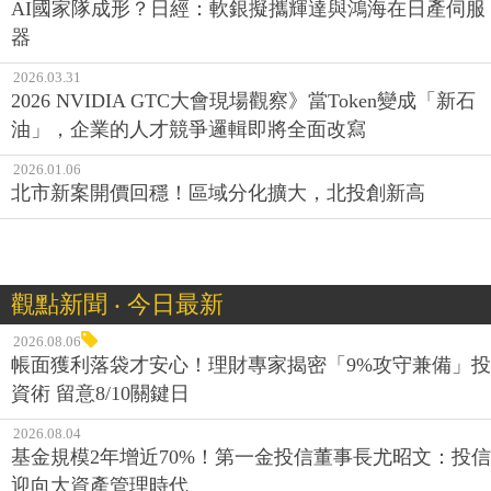
AI國家隊成形？日經：軟銀擬攜輝達與鴻海在日產伺服
器
2026.03.31
2026 NVIDIA GTC大會現場觀察》當Token變成「新石
油」，企業的人才競爭邏輯即將全面改寫
2026.01.06
北市新案開價回穩！區域分化擴大，北投創新高
觀點新聞 ‧ 今日最新
2026.08.06
帳面獲利落袋才安心！理財專家揭密「9%攻守兼備」投
資術 留意8/10關鍵日
2026.08.04
基金規模2年增近70%！第一金投信董事長尤昭文：投信
迎向大資產管理時代