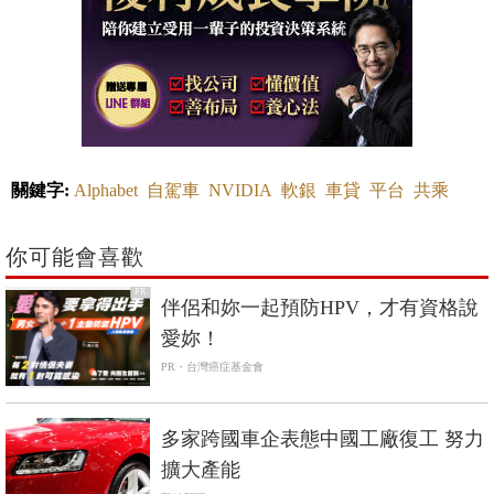
關鍵字:
Alphabet
自駕車
NVIDIA
軟銀
車貸
平台
共乘
你可能會喜歡
PR
伴侶和妳一起預防HPV，才有資格說
愛妳！
PR・台灣癌症基金會
多家跨國車企表態中國工廠復工 努力
擴大產能