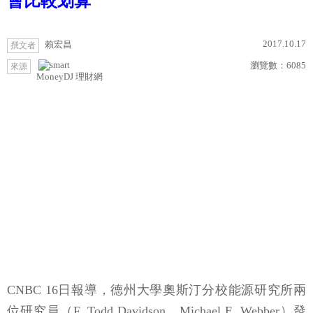
會比較划算
2017.10.17
賴宏昌
撰文者
瀏覽數：
6085
來源
MoneyDJ 理財網
CNBC 16日報導，德州大學奧斯汀分校能源研究所兩
位研究員（F. Todd Davidson、Michael E. Webber）發