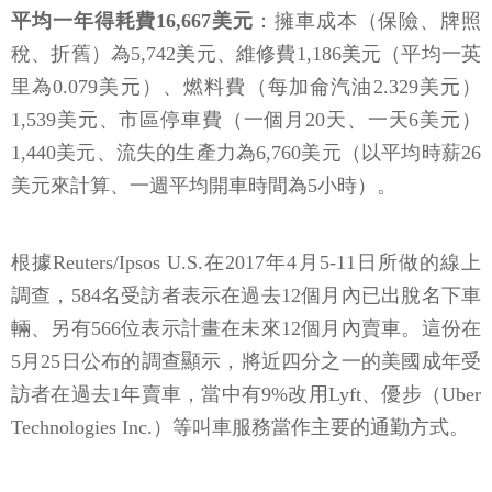
平均一年得耗費16,667美元
：擁車成本（保險、牌照
稅、折舊）為5,742美元、維修費1,186美元（平均一英
里為0.079美元）、燃料費（每加侖汽油2.329美元）
1,539美元、市區停車費（一個月20天、一天6美元）
1,440美元、流失的生產力為6,760美元（以平均時薪26
美元來計算、一週平均開車時間為5小時）。
根據Reuters/Ipsos U.S.在2017年4月5-11日所做的線上
調查，584名受訪者表示在過去12個月內已出脫名下車
輛、另有566位表示計畫在未來12個月內賣車。這份在
5月25日公布的調查顯示，將近四分之一的美國成年受
訪者在過去1年賣車，當中有9%改用Lyft、優步（Uber
Technologies Inc.）等叫車服務當作主要的通勤方式。