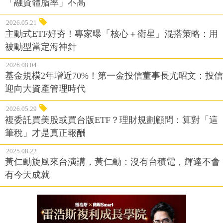
「融資體脂率」不高
2026.05.21
主動式ETF好夯！專家曝「核心＋衛星」混搭策略：用
被動型當定海神針
2026.08.04
基金規模2年增近70%！第一金投信董事長尤昭文：投信
迎向大資產管理時代
2026.05.29
複委託買美股或買台版ETF？理財規劃顧問：算對「這
筆稅」才是真正報酬
2025.08.22
黃仁勳旋風來台演講，黃仁勳：沒有台積電，輝達不會
有今天成就