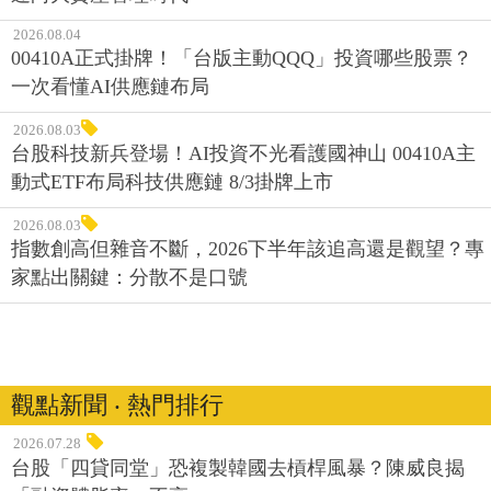
2026.08.04
00410A正式掛牌！「台版主動QQQ」投資哪些股票？
一次看懂AI供應鏈布局
2026.08.03
台股科技新兵登場！AI投資不光看護國神山 00410A主
動式ETF布局科技供應鏈 8/3掛牌上市
2026.08.03
指數創高但雜音不斷，2026下半年該追高還是觀望？專
家點出關鍵：分散不是口號
觀點新聞 ‧ 熱門排行
2026.07.28
台股「四貸同堂」恐複製韓國去槓桿風暴？陳威良揭