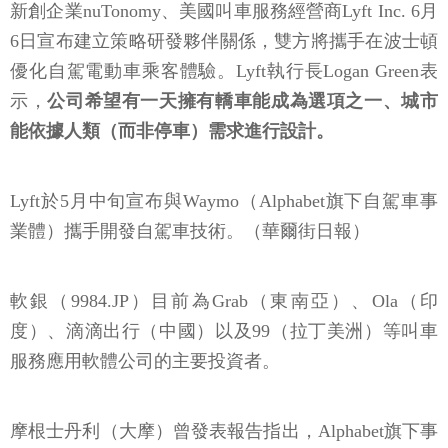
新創企業nuTonomy、美國叫車服務經營商Lyft Inc. 6月
6日宣布建立策略研發夥伴關係，雙方將攜手在波士頓
優化自駕電動車乘客體驗。Lyft執行長Logan Green表
示，
公司希望有一天擁有轎車能成為選項之一、城市
能依據人類（而非停車）需求進行設計。
Lyft於5月中旬宣布與Waymo（Alphabet旗下自駕車事
業體）攜手開發自駕車技術。（華爾街日報）
軟銀（9984.JP）目前為Grab（東南亞）、Ola（印
度）、滴滴出行（中國）以及99（拉丁美洲）等叫車
服務應用軟體公司的主要投資者。
摩根士丹利（大摩）曾發表報告指出，Alphabet旗下事