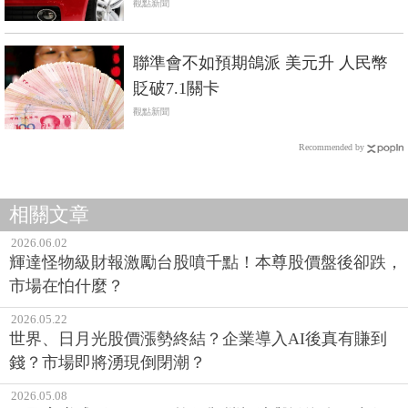
觀點新聞
聯準會不如預期鴿派 美元升 人民幣
貶破7.1關卡
觀點新聞
Recommended by
相關文章
2026.06.02
輝達怪物級財報激勵台股噴千點！本尊股價盤後卻跌，
市場在怕什麼？
2026.05.22
世界、日月光股價漲勢終結？企業導入AI後真有賺到
錢？市場即將湧現倒閉潮？
2026.05.08