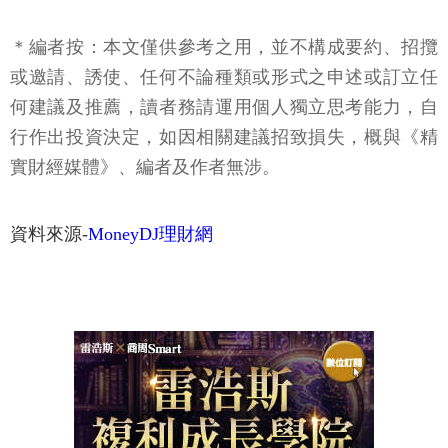
＊編者按：本文僅供參考之用，並不構成要約、招攬
或邀請、誘使、任何不論種類或形式之申述或訂立任
何建議及推薦，讀者務請運用個人獨立思考能力，自
行作出投資決定，如因相關建議招致損失，概與《精
實財經媒體》、編者及作者無涉。
資料來源-
MoneyDJ理財網