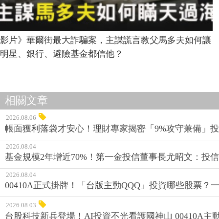
影片》華爾街最大詐騙案，主謀謊言教父馬多夫如何讓
明星、銀行、避險基金都信他？
相關文章
2026.08.06
帳面獲利落袋才安心！理財專家揭密「9%攻守兼備」投資
2026.08.04
基金規模2年增近70%！第一金投信董事長尤昭文：投
2026.08.04
00410A正式掛牌！「台版主動QQQ」投資哪些股票？
2026.08.03
台股科技新兵登場！AI投資不光看護國神山 00410A主動