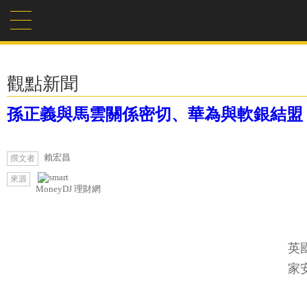
觀點新聞
孫正義與馬雲關係密切、華為與軟銀結盟
賴宏昌
撰文者
來源
MoneyDJ 理財網
英
家