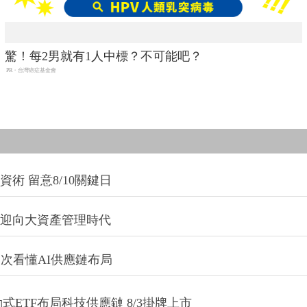
驚！每2男就有1人中標？不可能吧？
PR・台灣癌症基金會
術 留意8/10關鍵日
信迎向大資產管理時代
一次看懂AI供應鏈布局
式ETF布局科技供應鏈 8/3掛牌上市