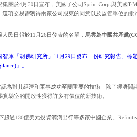
銀集團於4月30日宣布，美國子公司Sprint Corp.與美
。這項交易需獲得兩家公司股東的同意以及監管單位的批
據人民日報於11月26日發表的名單，
馬雲為中國共產黨(CC
國智庫「胡佛研究所」11月29日發布一份研究報告、標題為
Vigilance)」。
占它認為對其經濟和軍事成功至關重要的技術。除了經濟
大學實驗室的開放性獲得許多有價值的新技術。
今軟銀累計砸下超過130億美元投資滴滴出行等多家中國企業。Re