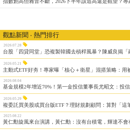
指數創高但雜音不斷，2026下半年該追高還是觀望？
觀點新聞 ‧ 熱門排行
2026.07.28
台股「四貸同堂」恐複製韓國去槓桿風暴？陳威良揭「
2026.05.21
主動式ETF好夯！專家曝「核心＋衛星」混搭策略：用
2026.08.04
基金規模2年增近70%！第一金投信董事長尤昭文：投
2026.05.29
複委託買美股或買台版ETF？理財規劃顧問：算對「這
2025.08.22
黃仁勳旋風來台演講，黃仁勳：沒有台積電，輝達不會