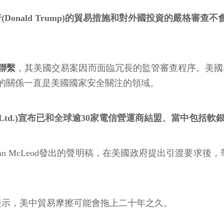
Donald Trump)的貿易措施和對外國投資的嚴格審
聯繫
，其美國交易案因而面臨冗長的監管審查程序。美國參議院
的關係一直是美國國家安全關注的領域。
o., Ltd.)宣布已和全球逾30家電信營運商結盟、當中包括軟銀(S
 McLeod發出的聲明稿，在美國政府提出引渡要求後，華為副
表示，美中貿易摩擦可能會拖上二十年之久。