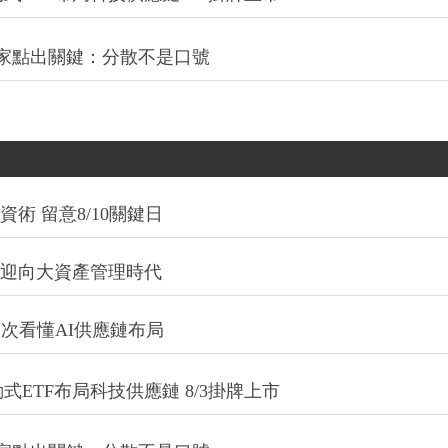
專家點出關鍵：分散不是口號
術 留意8/10關鍵日
信迎向大資產管理時代
一次看懂AI供應鏈布局
式ETF布局科技供應鏈 8/3掛牌上市