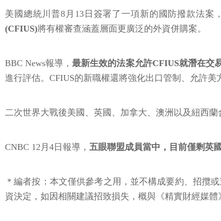
美國總統川普8月13日簽署了一項新的國防撥款法案
(CFIUS)
將有權審查涵蓋層面更廣泛的外資併購案。
BBC News報導，
最新生效的法案允許CFIUS就潛在
進行評估。CFIUS的新職權還將強化出口管制、允許美
二次世界大戰後美國、英國、加拿大、澳洲以及紐西蘭合組「
CNBC 12月4日報導，
五眼聯盟成員當中，目前僅剩英國
＊編者按：本文僅供參考之用，並不構成要約、招攬或
資決定，如因相關建議招致損失，概與《精實財經媒體