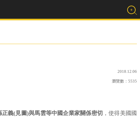
2018.12.06
瀏覽數：
5535
正義(見圖)與馬雲等中國企業家關係密切
，使得美國國