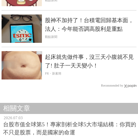
了？
觀點新聞
股神不加持了！台積電回歸基本面，
法人：今年能否調高股利是重點
觀點新聞
PR
起床就先做件事，沒三天小腹就不見
了! 肚子一天天變小！
PR・新素簡
Recommended by
相關文章
2026.07.03
台股市值全球第5！專家剖析全球5大市場結構：你買的
不只是股票，而是國家的命運