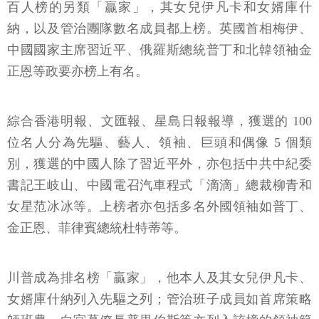
百人榜的另類「贏家」，其女兒伊凡卡和女婿庫什
納，以及管治團隊數名成員都上榜。英國首相梅伊、
中國國家主席習近平、俄羅斯總統普丁和北韓領袖金
正恩等政要亦榜上有名。
綜合香港明報、文匯報、星島日報報導，獲選的 100
位名人分為先驅、藝人、領袖、巨頭和偶像 5 個類
別，獲選的中國人除了習近平外，亦包括中共中紀委
書記王岐山、中國電召汽車程式「滴滴」總裁柳青和
女星范冰冰等。上榜者亦包括多名外國領袖如普丁、
金正恩、菲律賓總統杜特蒂等。
川普成為排名榜「贏家」，他本人及其女兒伊凡卡、
女婿庫什納列入先驅之列；管治班子成員如首席策略