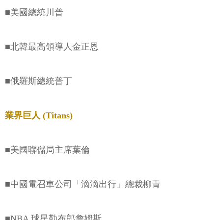
■美國總統川普
■北韓最高領導人金正恩
■俄羅斯總統普丁
業界巨人 (Titans)
■美國聯儲局主席葉倫
■中國電召車公司「滴滴出行」總裁柳青
■NBA 球星勒布郎詹姆斯