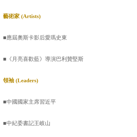
藝術家 (Artists)
■應屆奧斯卡影后愛瑪史東
■《月亮喜歡藍》導演巴利贊堅斯
領袖 (Leaders)
■中國國家主席習近平
■中紀委書記王岐山