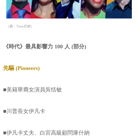
（圖：Time官網）
《時代》最具影響力 100 人 (部分)
先驅 (Pioneers)
■美籍華裔女演員吳恬敏
■川普長女伊凡卡
■伊凡卡丈夫、白宮高級顧問庫什納