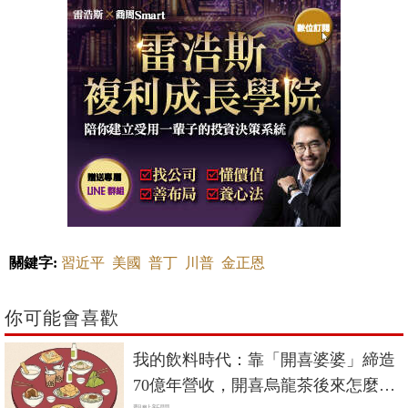
關鍵字:
習近平
美國
普丁
川普
金正恩
你可能會喜歡
我的飲料時代：靠「開喜婆婆」締造
70億年營收，開喜烏龍茶後來怎麼