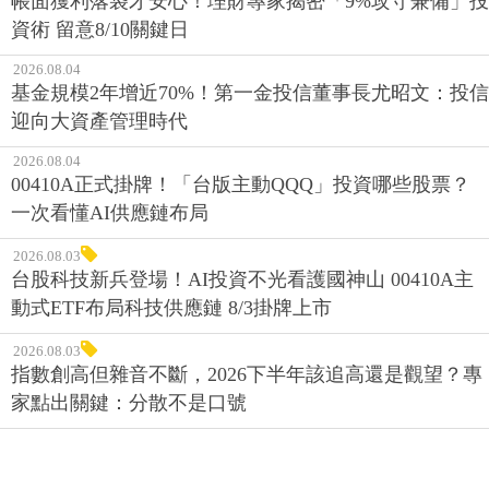
帳面獲利落袋才安心！理財專家揭密「9%攻守兼備」投
資術 留意8/10關鍵日
2026.08.04
基金規模2年增近70%！第一金投信董事長尤昭文：投信
迎向大資產管理時代
2026.08.04
00410A正式掛牌！「台版主動QQQ」投資哪些股票？
一次看懂AI供應鏈布局
2026.08.03
台股科技新兵登場！AI投資不光看護國神山 00410A主
動式ETF布局科技供應鏈 8/3掛牌上市
2026.08.03
指數創高但雜音不斷，2026下半年該追高還是觀望？專
家點出關鍵：分散不是口號