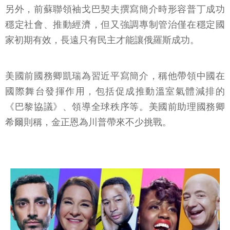
另外，前蘇聯領袖戈巴契夫撰寫簡介時形容普丁成功
穩定社會、推動經濟，但又強調專制管治僅在穩定國
家初期有效，長遠只有民主才能讓俄羅斯成功。
美國前國務卿凱瑞為習近平寫簡介，稱他帶領中國在
國際舞台發揮作用，包括促成推動溫室氣體減排的
《巴黎協議》、領導全球秩序等。美國前助理國務卿
希爾則稱，金正恩為川普帶來不少挑戰。