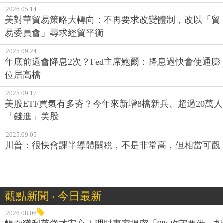
2026.05.14
美對華貿易策略大轉向：不再要求改變體制，改以「貿
易委員會」尋求經貿平衡
2025.09.24
年底前還會降息2次？Fed主席鮑爾：降息過快會使通膨
位居高檔
2025.09.17
美股ETF買氣有多夯？今年來新增8檔新兵、超過20萬人
「錢進」美股
2025.09.05
川普：很快會課半導體關稅，不是非常高，但相當可觀
觀點新聞 ‧ 今日最新
2026.08.06