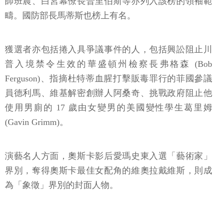
師班農、白宮幕僚長普里伯斯等亦列入該榜的領袖範
疇。國防部長馬蒂斯也榜上有名。
獲選者亦包括捲入具爭議事件的人，包括興訟阻止川
普入境禁令生效的華盛頓州檢察長弗格森 (Bob
Ferguson)、指摘杜特蒂血腥打擊販毒罪行的菲國參議
員德利馬、維基解密創辦人阿桑奇、挑戰政府阻止他
使用男廁的 17 歲由女變男的美國變性學生葛里姆
(Gavin Grimm)。
演藝名人方面，奧斯卡影后愛瑪史東入選「藝術家」
界別，奪得奧斯卡最佳女配角的維奧拉戴維斯，則成
為「象徵」界別的封面人物。