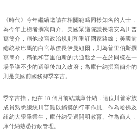
《時代》今年繼續邀請在相關範疇同樣知名的人士，
為今年上榜者撰寫簡介。美國眾議院議長瑞安為川普
寫簡介，稱他改寫政治規則和重訂國家路線；美國前
總統歐巴馬的白宮幕僚長伊曼紐爾，則為普里伯斯撰
寫簡介，稱他和普里伯斯的共通點之一在於同樣在一
場爭議不少的選舉後加入政府；為庫什納撰寫簡介的
則是美國前國務卿季辛吉。
季辛吉指，他在 18 個月前結識庫什納，這位川普家族
成員熟悉總統川普難以觸摸的行事作風。作為哈佛及
紐約大學畢業生，庫什納受過開明教育。作為商人，
庫什納熟悉行政管理。