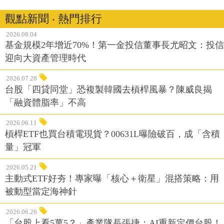
觀點新聞 ‧ 熱門排行
2026.08.04
基金規模2年增近70%！第一金投信董事長尤昭文：投信
迎向大資產管理時代
2026.07.28
台股「四貸同堂」恐複製韓國去槓桿風暴？陳威良揭
「融資體脂率」不高
2026.06.11
槓桿ETF也買台積電現貨？00631L曝險破百，成「含積
量」冠軍
2026.05.21
主動式ETF好夯！專家曝「核心＋衛星」混搭策略：用
被動型當定海神針
2026.06.26
「台股上看5萬5？」產業隊長張捷：AI重新定價台股！