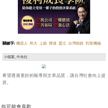
關鍵字:
機器人
和大
上銀
輝達
盟立
台灣精銳
利茗機械
小檔案_中央社
希望透過更好的報導與文章品質，讓台灣社會向上提
昇。
你可能會喜歡