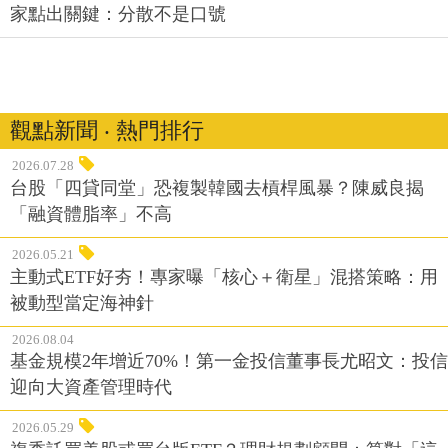
家點出關鍵：分散不是口號
觀點新聞 ‧ 熱門排行
2026.07.28
台股「四貸同堂」恐複製韓國去槓桿風暴？陳威良揭
「融資體脂率」不高
2026.05.21
主動式ETF好夯！專家曝「核心＋衛星」混搭策略：用
被動型當定海神針
2026.08.04
基金規模2年增近70%！第一金投信董事長尤昭文：投信
迎向大資產管理時代
2026.05.29