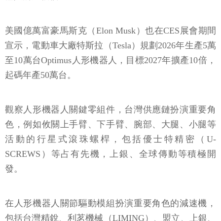
美國億萬富豪馬斯克（Elon Musk）也在CES展會期間
宣示，電動車大廠特斯拉（Tesla）規劃2026年生產5萬
至10萬台Optimus人形機器人，目標2027年擴產10倍，
起碼年產50萬台。
觀察人形機器人關鍵零組件，台灣供應鏈扮演重要角
色，例如攸關上手臂、下手臂、腕部、大腿、小腿等
活動的行星式滾珠螺桿，包括優士特精密（U-
SCREWS）等占有先機，上銀、全球傳動等積極開
發。
在人形機器人關節驅動模組扮演重要角色的減速機，
包括台灣精銳、利茗機械（LIMING）、盟立、上銀、