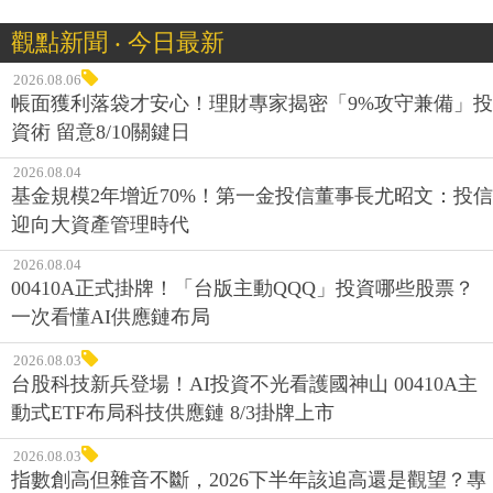
觀點新聞 ‧ 今日最新
2026.08.06
帳面獲利落袋才安心！理財專家揭密「9%攻守兼備」投
資術 留意8/10關鍵日
2026.08.04
基金規模2年增近70%！第一金投信董事長尤昭文：投信
迎向大資產管理時代
2026.08.04
00410A正式掛牌！「台版主動QQQ」投資哪些股票？
一次看懂AI供應鏈布局
2026.08.03
台股科技新兵登場！AI投資不光看護國神山 00410A主
動式ETF布局科技供應鏈 8/3掛牌上市
2026.08.03
指數創高但雜音不斷，2026下半年該追高還是觀望？專