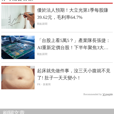
優於法人預期！大立光第1季每股賺
39.62元，毛利率64.7%
觀點新聞
「台股上看5萬5？」產業隊長張捷：
AI重新定價台股！下半年聚焦3大關
鍵零組件
觀點新聞
PR
起床就先做件事，沒三天小腹就不見
了! 肚子一天天變小！
PR・新素簡
Recommended by
相關文章