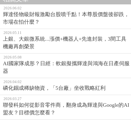
2026.06.02
輝達怪物級財報激勵台股噴千點！本尊股價盤後卻跌，
市場在怕什麼？
2026.05.11
上銀、大銀微系統...漲價+機器人+先進封裝，3間工具
機廠再創榮景
2026.05.08
AI國家隊成形？日經：軟銀擬攜輝達與鴻海在日產伺服
器
2026.04.02
磷化銦成稀缺物資，「5台廠」坐收戰略紅利
2026.03.27
聯發科如何從影音零件商，翻身成為輝達與Google的AI
盟友？目標價怎麼看？