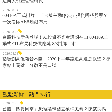
迎向大資產管理時代
2026.08.04
00410A正式掛牌！「台版主動QQQ」投資哪些股票？
一次看懂AI供應鏈布局
2026.08.03
台股科技新兵登場！AI投資不光看護國神山 00410A主
動式ETF布局科技供應鏈 8/3掛牌上市
2026.08.03
指數創高但雜音不斷，2026下半年該追高還是觀望？專
家點出關鍵：分散不是口號
觀點新聞 ‧ 熱門排行
2026.07.28
台股「四貸同堂」恐複製韓國去槓桿風暴？陳威良揭