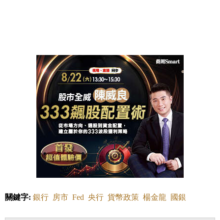
關鍵字:
銀行
房市
Fed
央行
貨幣政策
楊金龍
國銀