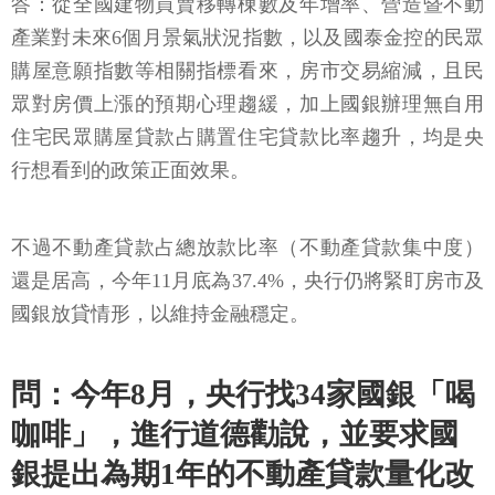
答：從全國建物買賣移轉棟數及年增率、營造暨不動
產業對未來6個月景氣狀況指數，以及國泰金控的民眾
購屋意願指數等相關指標看來，房市交易縮減，且民
眾對房價上漲的預期心理趨緩，加上國銀辦理無自用
住宅民眾購屋貸款占購置住宅貸款比率趨升，均是央
行想看到的政策正面效果。
不過不動產貸款占總放款比率（不動產貸款集中度）
還是居高，今年11月底為37.4%，央行仍將緊盯房市及
國銀放貸情形，以維持金融穩定。
問：今年8月，央行找34家國銀「喝
咖啡」，進行道德勸說，並要求國
銀提出為期1年的不動產貸款量化改