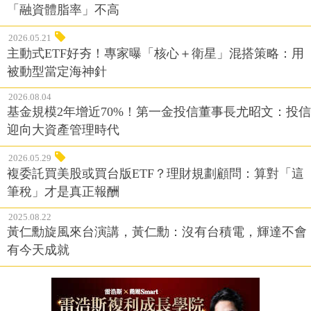
「融資體脂率」不高
2026.05.21
主動式ETF好夯！專家曝「核心＋衛星」混搭策略：用
被動型當定海神針
2026.08.04
基金規模2年增近70%！第一金投信董事長尤昭文：投信
迎向大資產管理時代
2026.05.29
複委託買美股或買台版ETF？理財規劃顧問：算對「這
筆稅」才是真正報酬
2025.08.22
黃仁勳旋風來台演講，黃仁勳：沒有台積電，輝達不會
有今天成就