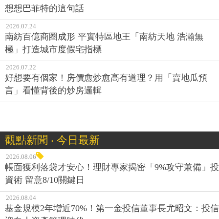
想想巴菲特的這句話
2026.07.24
南紡百億商圈成形 平實特區地王「南紡天地 浩瀚無
極」打造城市度假宅指標
2026.07.22
好想要有個家！房價愈炒愈高有道理？用「賣地瓜預
言」看懂背後的炒房邏輯
觀點新聞 ‧ 今日最新
2026.08.06
帳面獲利落袋才安心！理財專家揭密「9%攻守兼備」投
資術 留意8/10關鍵日
2026.08.04
基金規模2年增近70%！第一金投信董事長尤昭文：投信