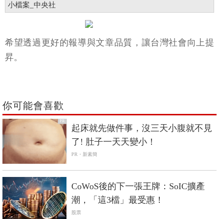
小檔案_中央社
希望透過更好的報導與文章品質，讓台灣社會向上提
昇。
你可能會喜歡
PR
起床就先做件事，沒三天小腹就不見
了! 肚子一天天變小！
PR・新素簡
CoWoS後的下一張王牌：SoIC擴產
潮，「這3檔」最受惠！
股票