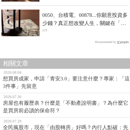
0050、台積電、00878...你願意投資多
少錢？真正想改變人生，關鍵在「數
大」
ETF
Recommended by
相關文章
2026.08.04
想買房成家，申請「青安3.0」要注意什麼？專家：「這
3件事」先留意
2026.07.30
房屋也有履歷表？什麼是「不動產說明書」？為什麼它
是買房前必讀的保命符？
2026.07.29
全民瘋股市，現在「由股轉房」好嗎？內行人點破：先