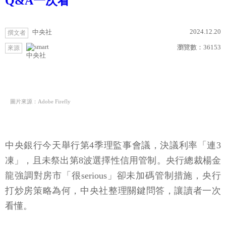
Q&A一次看
2024.12.20
中央社
撰文者
瀏覽數：
36153
來源
中央社
圖片來源：Adobe Firefly
中央銀行今天舉行第4季理監事會議，決議利率「連3
凍」，且未祭出第8波選擇性信用管制。央行總裁楊金
龍強調對房市「很serious」卻未加碼管制措施，央行
打炒房策略為何，中央社整理關鍵問答，讓讀者一次
看懂。