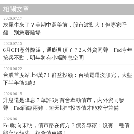
相關文章
2026.07.17
灰犀牛來了？美期中選舉前，股市波動大！但專家呼
籲：別急著離場
2026.07.15
6月CPI意外降溫，通膨見頂了？2大外資同聲：Fed今年
按兵不動，明年將有小幅降息空間
2026.06.22
台股首度站上4萬7！群益投顧：台積電還沒漲完，大盤
下半年衝5萬3
2026.06.15
升息還是降息？華許6月首會牽動債市，內外資同發
聲：Fed面臨兩難，短天期非投等債才能攻守兼備
2026.06.11
Fed動向未明，債市路在何方？債券專家：沒有一種債
能永遠領先，複合債更穩！