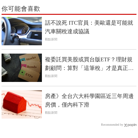
你可能會喜歡
話不說死 ITC官員：美歐還是可能就
汽車關稅達成協議
觀點新聞
複委託買美股或買台版ETF？理財規
劃顧問：算對「這筆稅」才是真正報
酬
觀點新聞
房產》全台六大科學園區近三年周邊
房價，僅內科下滑
觀點新聞
Recommended by