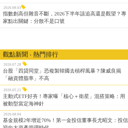
2026.08.03
指數創高但雜音不斷，2026下半年該追高還是觀望？專
家點出關鍵：分散不是口號
觀點新聞 ‧ 熱門排行
2026.07.28
台股「四貸同堂」恐複製韓國去槓桿風暴？陳威良揭
「融資體脂率」不高
2026.05.21
主動式ETF好夯！專家曝「核心＋衛星」混搭策略：用
被動型當定海神針
2026.08.04
基金規模2年增近70%！第一金投信董事長尤昭文：投信
迎向大資產管理時代