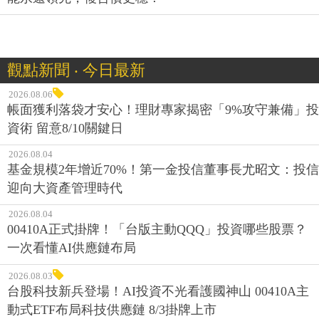
觀點新聞 ‧ 今日最新
2026.08.06
帳面獲利落袋才安心！理財專家揭密「9%攻守兼備」投
資術 留意8/10關鍵日
2026.08.04
基金規模2年增近70%！第一金投信董事長尤昭文：投信
迎向大資產管理時代
2026.08.04
00410A正式掛牌！「台版主動QQQ」投資哪些股票？
一次看懂AI供應鏈布局
2026.08.03
台股科技新兵登場！AI投資不光看護國神山 00410A主
動式ETF布局科技供應鏈 8/3掛牌上市