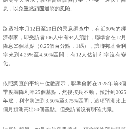
鮑曼今天表示，聯準會應謹慎行事，不要「過快」降
息，以免重燃頑固通膨的風險。
路透社本月12日至20日的民意調查中，有近90%的經
濟學家，即受訪者106人中有94人預計，聯準會在12月
降息25個基點（0.25個百分點，1碼），讓聯邦基金利
率來到4.25%至4.50%區間；有12人估計利率沒有變
化。
依照調查的平均中位數顯示，聯準會將在2025年前3個
季度調降利率25個基點，然後按兵不動，預計到2025
年底，利率將達到3.50%至3.75%區間，這項預測比上
個月預測高出50個基點。但受訪者沒有明確共識。