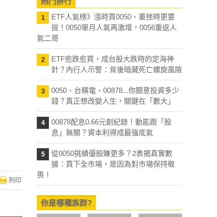
熱門排行
ETF人氣榜》漲時買0050、重挫時更要
1
撿！0050單月人氣再激增，0056重返人
氣二哥
ETF愈跌愈買，成台股大跌時的定海神
2
針？內行人示警：背後暗藏死亡螺旋風險
0050、台積電、00878...你願意投資多少
3
錢？真正想改變人生，關鍵在「數大」
00878配息0.66元創紀錄！動能跟「股
4
息」無關？資本利得成最強底氣
從0050挑績優股賺更多？2表揭真實數
5
據：買下全市場，是因為對市場保持敬
畏！
列印
你是哪種族群?