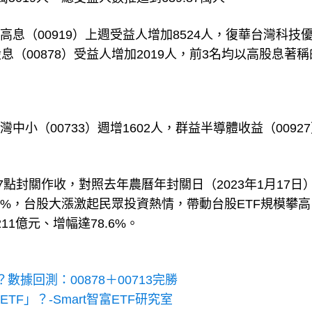
息（00919）上週受益人增加8524人，復華台灣科技
股息（00878）受益人增加2019人，前3名均以高股息著稱
小（00733）週增1602人，群益半導體收益（0092
07點封關作收，對照去年農曆年封關日（2023年1月17日
21.18%，台股大漲激起民眾投資熱情，帶動台股ETF規模攀
1億元、增幅達78.6%。
？數據回測：00878＋00713完勝
F」？-Smart智富ETF研究室