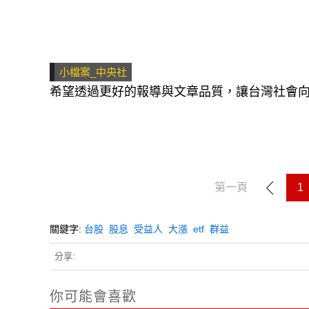
小檔案_中央社
希望透過更好的報導與文章品質，讓台灣社會
第一頁
1
關鍵字:
台股
股息
受益人
大漲
etf
群益
分享:
你可能會喜歡