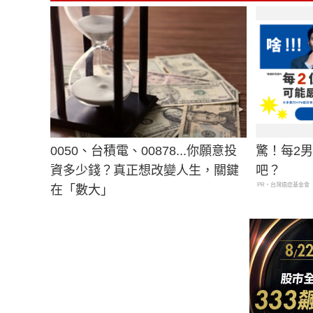
0050、台積電、00878...你願意投
驚！每2
資多少錢？真正想改變人生，關鍵
吧？
PR・台灣癌症基金會
在「數大」