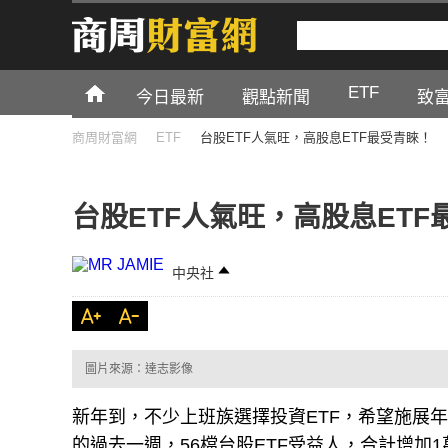
ETF
今日最新
觀點新聞
致
商周財富網
ETF
台股ETF人氣旺，高股息ETF最受青睞！
台股ETF人氣旺，高股息ETF
中央社
圖片來源：達志影像
新年到，不少上班族選擇投資ETF，希望施展年
的過去一週，56檔台股ETF受益人，合計增加1萬