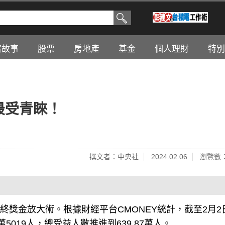
富故事
股票
房地產
基金
個人理財
特別
最受青睞！
撰文者：中央社
2024.02.06
瀏覽數：
終獎金放大術。根據財經平台CMONEY統計，截至2月2
5019人，總受益人數推進到639.87萬人。