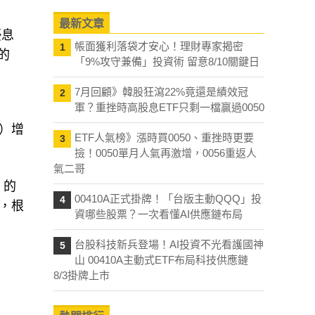
最新文章
優息
帳面獲利落袋才安心！理財專家揭密
1
的
「9%攻守兼備」投資術 留意8/10關鍵日
7月回顧》韓股狂瀉22%竟還是績效冠
2
軍？重挫時高股息ETF只剩一檔贏過0050
7）增
ETF人氣榜》漲時買0050、重挫時更要
3
撿！0050單月人氣再激增，0056重返人
氣二哥
）的
00410A正式掛牌！「台版主動QQQ」投
4
高，根
資哪些股票？一次看懂AI供應鏈布局
台股科技新兵登場！AI投資不光看護國神
5
山 00410A主動式ETF布局科技供應鏈
8/3掛牌上市