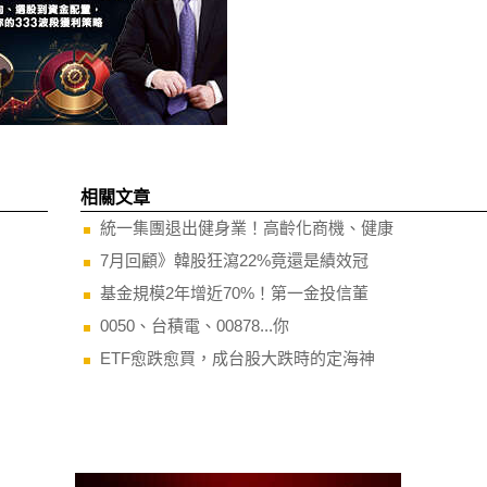
相關文章
統一集團退出健身業！高齡化商機、健康
7月回顧》韓股狂瀉22%竟還是績效冠
基金規模2年增近70%！第一金投信董
0050、台積電、00878...你
ETF愈跌愈買，成台股大跌時的定海神