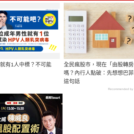
男就有1人中標？不可能
全民瘋股市，現在「由股轉房
嗎？內行人點破：先想想巴菲
這句話
Recommended by