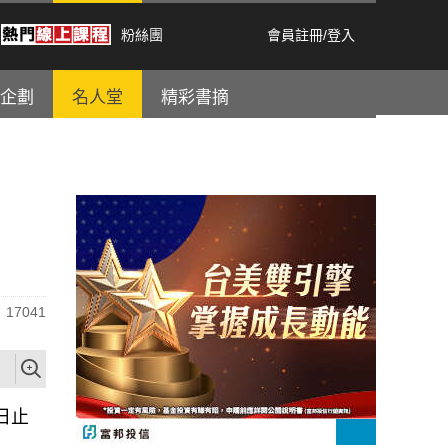
粉絲團
會員註冊
/
登入
企劃
名人堂
精彩書摘
17041
日止