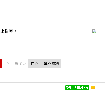
向上提昇。
最後頁
首頁
單頁閱讀