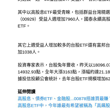
其中以高股息ETF最受青睞，包括群益台灣精選高
（00929）受益人週增加7960人，國泰永續高
ETF。
其它上週受益人增加較多的台股ETF還有富邦台灣中
加1038人。
投資專家表示，台股兔年豐收，昨天以18096.
14932.93點，全年大漲3163點，漲幅約達
據投信投顧公會統計，去年台股ETF規模增加621
延伸閱讀
高股息、債券ETF、金融股...00878搭誰買最賺
高股息ETF中，今年誰最有希望被稱為「高飆股ET