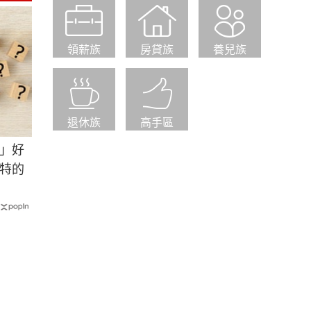
領薪族
房貸族
養兒族
退休族
高手區
」好
特的