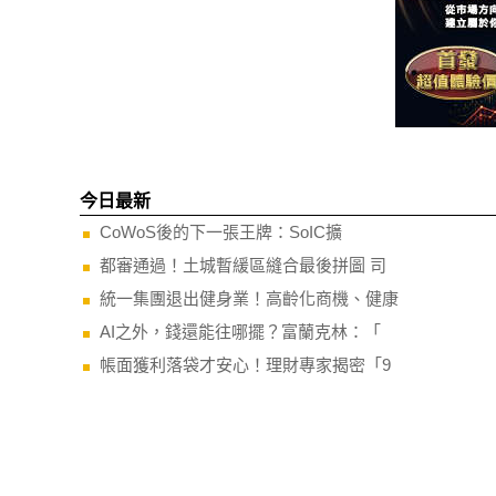
今日最新
CoWoS後的下一張王牌：SoIC擴
都審通過！土城暫緩區縫合最後拼圖 司
統一集團退出健身業！高齡化商機、健康
AI之外，錢還能往哪擺？富蘭克林：「
帳面獲利落袋才安心！理財專家揭密「9