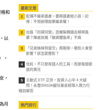
最新文章
資格和
配偶不繼承遺產，要將遺產給小孩，記
1
得：不用辦理拋棄繼承權！
台股「四貸同堂」恐複製韓國去槓桿風
2
暴？陳威良揭「融資體脂率」不高
，以
「兄弟姊妹特留分」將刪除，哪些人會受
3
影響？該怎麼應對？
），
信託，不只是有錢人的工具，而是每個家
4
庭的責任
女，
主動式 ETF 正夯，投資人心中 4 大疑
5
問！永豐00410A擬任基金經理人周力行
親自解答
為月
熱門排行