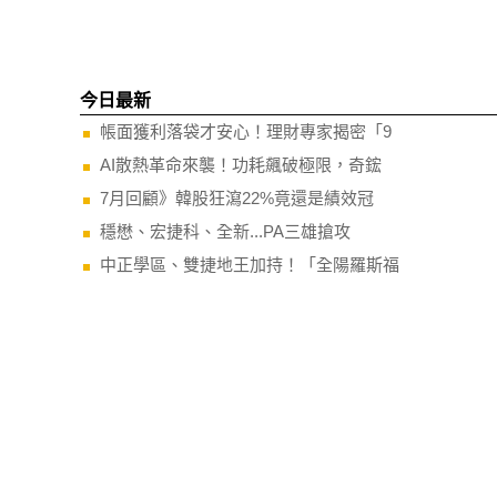
今日最新
帳面獲利落袋才安心！理財專家揭密「9
AI散熱革命來襲！功耗飆破極限，奇鋐
7月回顧》韓股狂瀉22%竟還是績效冠
穩懋、宏捷科、全新...PA三雄搶攻
中正學區、雙捷地王加持！「全陽羅斯福