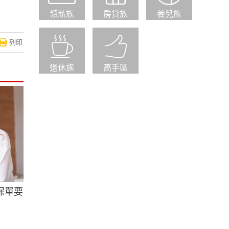
領薪族
房貸族
養兒族
列印
退休族
高手區
保單要