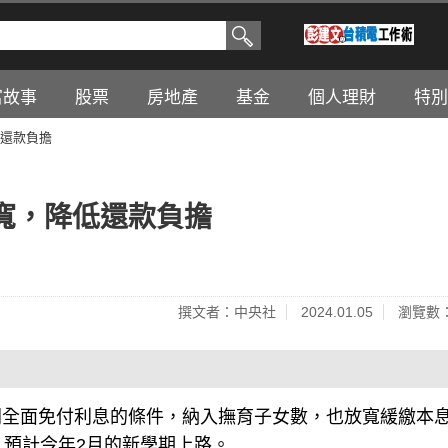
富故事
股票
房地產
基金
個人理財
特別
還款負擔
寬，降低還款負擔
撰文者：中央社
2024.01.05
瀏覽數：
間全面免付利息的條件，納入撫育子女數，也放寬緩繳本
。預計今年2月的新學期上路。