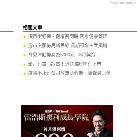
Recommended by
相關文章
項目衡好懂、健康衡即時 國泰健康管理
房市突圍佈局新思維 長期租金＋乘風增
育兒津貼提高為5000元，8月開跑，
影片》當心踩雷！這10檔ETF有下市
疫情不止》公司放無薪假期、被裁員…學