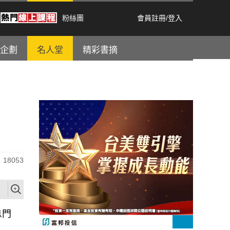
粉絲團
會員註冊
/
登入
企劃
名人堂
精彩書摘
18053
息門