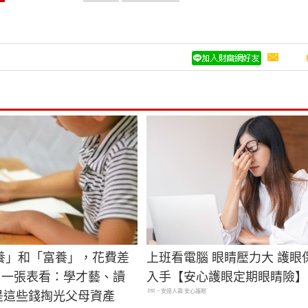
養」和「富養」，花費差
上班看電腦 眼睛壓力大 護眼
萬！一張表看：學才藝、讀
入手【安心護眼定期眼睛險】
PR・安達人壽 安心護眼
就是這些錢掏光父母資產