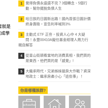
覺得負債永遠還不完？3個轉念、5個行
1
動，幫你擺脫負債人生
哈日族的日圓新出路！國內首張日圓計價
2
終身壽險，宣告利率喊到3%
套就是
完成學
主動式 ETF 正夯，投資人心中 4 大疑
3
問！永豐00410A擬任基金經理人周力行
親自解答
從釜山街頭看當地的消費真相，我們買的
4
是東西，他們買的是「感覺」!
大繼承時代，兄弟姊妹搶房大作戰？資深
5
地政士：繼承房產小心「這些事」！
你是哪種族群?