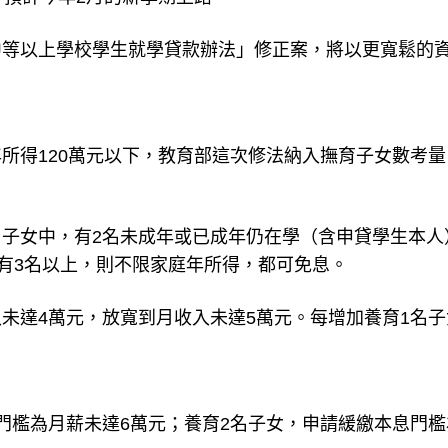
中等以上學校學生就學貸款辦法」修正案，將以更寬鬆的
所得120萬元以下，教育部這次修法納入撫育子女數考量
子女中，有2名未成年或已成年仍在學（含申貸學生本人
果有3名以上，則不限家庭年所得，都可免息。
未達4萬元，放寬到月收入未達5萬元。每增加養育1名子
門檻為月薪未達6萬元；養育2名子女，申請緩繳本息門檻