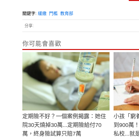
關鍵字:
緩繳
門檻
教育部
分享:
你可能會喜歡
定期險不好？一個案例揭露：她住
小孩「窮
院30天燒掉30萬...定期險給付70
到900
萬，終身險試算只賠7萬
私校...