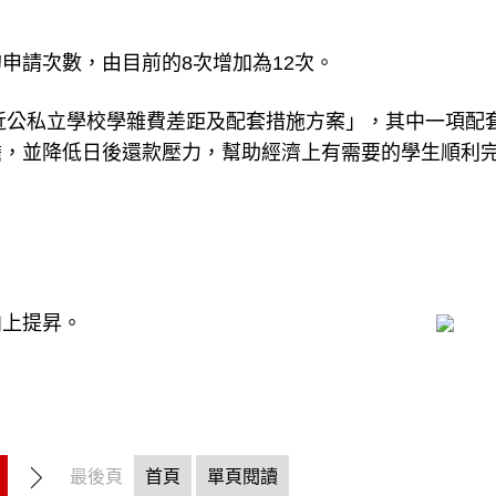
申請次數，由目前的8次增加為12次。
拉近公私立學校學雜費差距及配套措施方案」，其中一項配
擔，並降低日後還款壓力，幫助經濟上有需要的學生順利
向上提昇。
最後頁
首頁
單頁閱讀