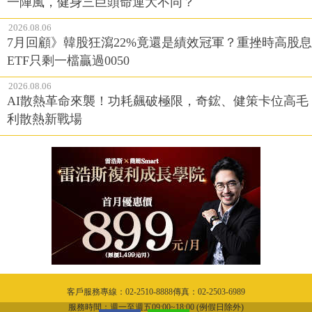
一陣風，健身三巨頭命運大不同？
2026.08.06
7月回顧》韓股狂瀉22%竟還是績效冠軍？重挫時高股息
ETF只剩一檔贏過0050
2026.08.06
AI散熱革命來襲！功耗飆破極限，奇鋐、健策卡位高毛
利散熱新戰場
客戶服務專線：02-2510-8888傳真：02-2503-6989
服務時間：週一至週五09:00~18:00 (例假日除外)