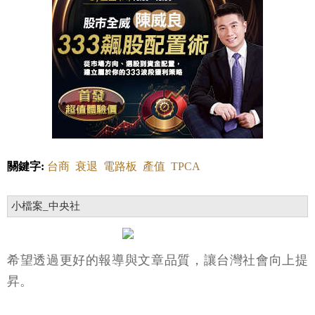
關鍵字:
台商
衰退
電路板
產值
TPCA
小檔案_中央社
希望透過更好的報導與文章品質，讓台灣社會向上提
昇。