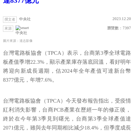
達8377億元
2023.12.20
中央社
撰文者
瀏覽數：
7397
來源
中央社
圖片來源：達志影像
台灣電路板協會（TPCA）表示，台商第3季全球電路
板產值季增22.3%，顯示產業庫存落底回溫，看好明年
將迎向新成長週期，估2024年全年產值可達新台幣
8377億元，年增7.6%。
台灣電路板協會（TPCA）今天發布報告指出，受疫情
紅利消失影響，台商PCB產業在歷經一年的修正後，
終於在今年第3季見到曙光，台商第3季全球產值達
2071億元，雖與去年同期相比減少18.4%，但季度成長