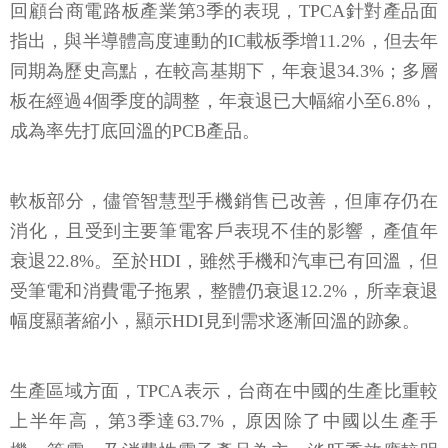
回顧台商電路板產業第3季的表現，TPCA針對產品面
指出，與半導體高度連動的IC載板季增11.2%，但去年
同期為歷史高點，在較高基期下，年衰退34.3%；多層
板在經過4個季度的調整，年衰退已大幅縮小至6.8%，
成為率先打底回溫的PCB產品。
軟板部分，儘管智慧型手機銷售已改善，但庫存仍在
消化，且受到主要筆電客戶表現不佳的影響，產值年
衰退22.8%。至於HDI，雖然手機和汽車已有回溫，但
受筆電和消費電子拖累，整體仍衰退12.2%，所幸衰退
幅度顯著縮小，顯示HDI見到需求逐漸回溫的跡象。
生產區域方面，TPCA表示，台商在中國的生產比重較
上半年高，第3季達63.7%，原因除了中國以生產手