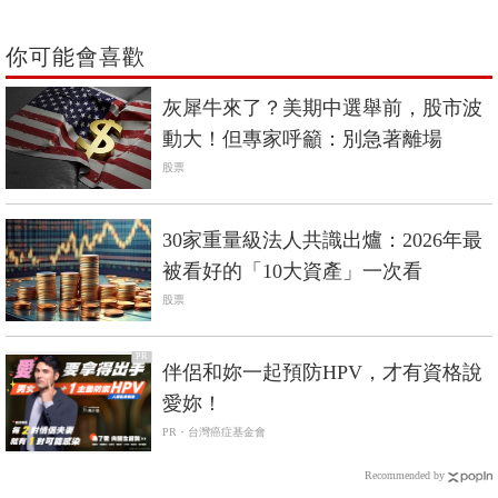
你可能會喜歡
灰犀牛來了？美期中選舉前，股市波
動大！但專家呼籲：別急著離場
股票
30家重量級法人共識出爐：2026年最
被看好的「10大資產」一次看
股票
PR
伴侶和妳一起預防HPV，才有資格說
愛妳！
PR・台灣癌症基金會
Recommended by