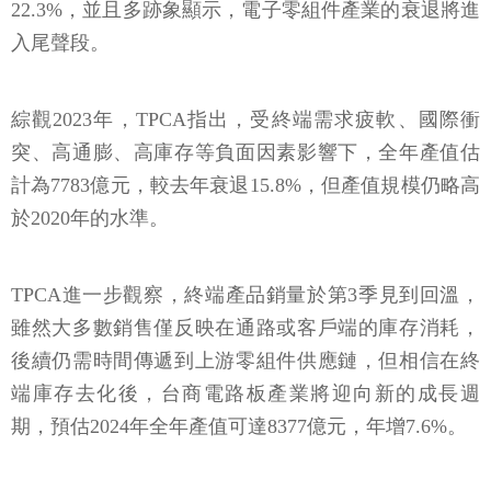
22.3%，並且多跡象顯示，電子零組件產業的衰退將進
入尾聲段。
綜觀2023年，TPCA指出，受終端需求疲軟、國際衝
突、高通膨、高庫存等負面因素影響下，全年產值估
計為7783億元，較去年衰退15.8%，但產值規模仍略高
於2020年的水準。
TPCA進一步觀察，終端產品銷量於第3季見到回溫，
雖然大多數銷售僅反映在通路或客戶端的庫存消耗，
後續仍需時間傳遞到上游零組件供應鏈，但相信在終
端庫存去化後，台商電路板產業將迎向新的成長週
期，預估2024年全年產值可達8377億元，年增7.6%。