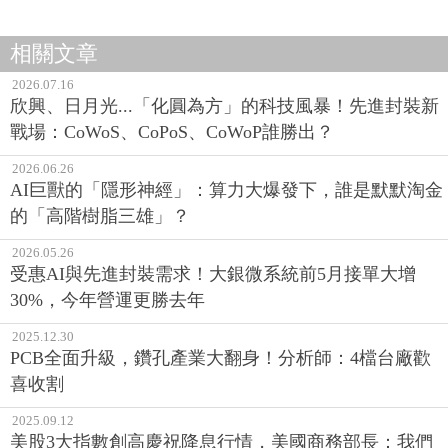
相關文章
2026.07.16
欣興、日月光...「化圓為方」的科技風暴！先進封裝新
戰場：CoWoS、CoPoS、CoWoP誰勝出？
2026.06.26
AI巨獸的「隱形神經」：算力大爆發下，誰是默默淘金
的「高階樹脂三雄」？
2026.05.26
受惠AI與先進封裝需求！大銀微系統前5月接單大增
30%，今年營運更勝去年
2025.12.30
PCB全面升級，鑽孔產業大翻身！分析師：4檔台廠歡
喜收割
2025.09.12
美股3大指數創高慶祝降息行情，美國商務部長：我們