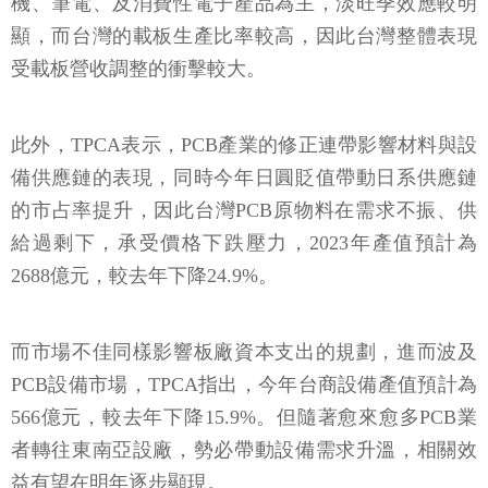
機、筆電、及消費性電子產品為主，淡旺季效應較明
顯，而台灣的載板生產比率較高，因此台灣整體表現
受載板營收調整的衝擊較大。
此外，TPCA表示，PCB產業的修正連帶影響材料與設
備供應鏈的表現，同時今年日圓貶值帶動日系供應鏈
的市占率提升，因此台灣PCB原物料在需求不振、供
給過剩下，承受價格下跌壓力，2023年產值預計為
2688億元，較去年下降24.9%。
而市場不佳同樣影響板廠資本支出的規劃，進而波及
PCB設備市場，TPCA指出，今年台商設備產值預計為
566億元，較去年下降15.9%。但隨著愈來愈多PCB業
者轉往東南亞設廠，勢必帶動設備需求升溫，相關效
益有望在明年逐步顯現。