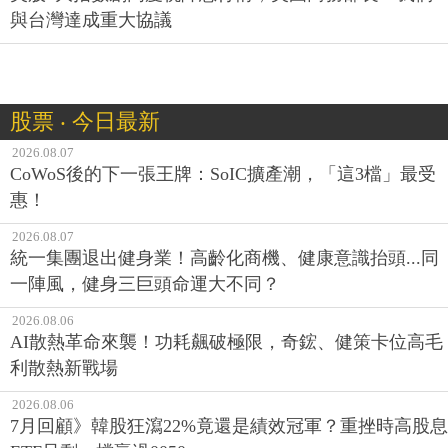
與台灣達成重大協議
股票 ‧ 今日最新
2026.08.07
CoWoS後的下一張王牌：SoIC擴產潮，「這3檔」最受
惠！
2026.08.07
統一集團退出健身業！高齡化商機、健康意識抬頭...同
一陣風，健身三巨頭命運大不同？
2026.08.06
AI散熱革命來襲！功耗飆破極限，奇鋐、健策卡位高毛
利散熱新戰場
2026.08.06
7月回顧》韓股狂瀉22%竟還是績效冠軍？重挫時高股息