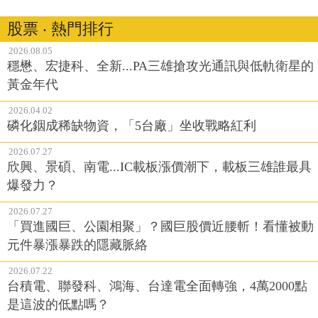
股票 ‧ 熱門排行
2026.08.05
穩懋、宏捷科、全新...PA三雄搶攻光通訊與低軌衛星的
黃金年代
2026.04.02
磷化銦成稀缺物資，「5台廠」坐收戰略紅利
2026.07.27
欣興、景碩、南電...IC載板漲價潮下，載板三雄誰最具
爆發力？
2026.07.27
「買進國巨、公園相聚」？國巨股價近腰斬！看懂被動
元件暴漲暴跌的隱藏脈絡
2026.07.22
台積電、聯發科、鴻海、台達電全面轉強，4萬2000點
是這波的低點嗎？