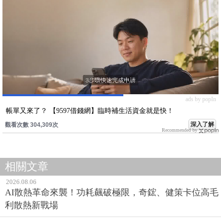
ads by popIn
帳單又來了？ 【9597借錢網】臨時補生活資金就是快！
深入了解
觀看次數 304,309次
Recommended by
相關文章
2026.08.06
AI散熱革命來襲！功耗飆破極限，奇鋐、健策卡位高毛
利散熱新戰場