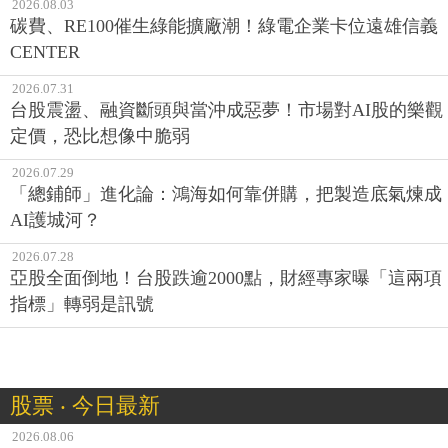
2026.08.03
碳費、RE100催生綠能擴廠潮！綠電企業卡位遠雄信義
CENTER
2026.07.31
台股震盪、融資斷頭與當沖成惡夢！市場對AI股的樂觀
定價，恐比想像中脆弱
2026.07.29
「總鋪師」進化論：鴻海如何靠併購，把製造底氣煉成
AI護城河？
2026.07.28
亞股全面倒地！台股跌逾2000點，財經專家曝「這兩項
指標」轉弱是訊號
股票 ‧ 今日最新
2026.08.06