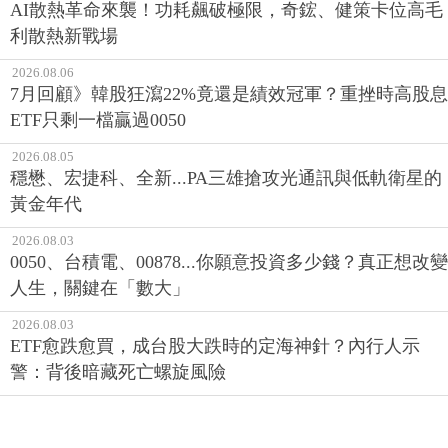
AI散熱革命來襲！功耗飆破極限，奇鋐、健策卡位高毛
利散熱新戰場
2026.08.06
7月回顧》韓股狂瀉22%竟還是績效冠軍？重挫時高股息
ETF只剩一檔贏過0050
2026.08.05
穩懋、宏捷科、全新...PA三雄搶攻光通訊與低軌衛星的
黃金年代
2026.08.03
0050、台積電、00878...你願意投資多少錢？真正想改變
人生，關鍵在「數大」
2026.08.03
ETF愈跌愈買，成台股大跌時的定海神針？內行人示
警：背後暗藏死亡螺旋風險