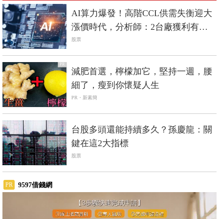
AI算力爆發！高階CCL供需失衡迎大
漲價時代，分析師：2台廠獲利有望
爆發
股票
PR
減肥首選，檸檬加它，堅持一週，腰
細了，瘦到你懷疑人生
PR・新素簡
台股多頭還能持續多久？孫慶龍：關
鍵在這2大指標
股票
9597借錢網
PR