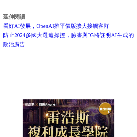
延伸閱讀
看好AI發展，OpenAI推平價版擴大接觸客群
防止2024多國大選遭操控，臉書與IG將註明AI生成的
政治廣告